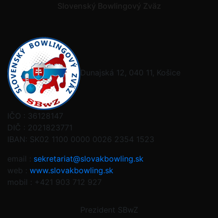
Slovenský Bowlingový Zväz
Dunajská 12, 040 11, Košice
IČO : 36128147
DIČ : 2021823771
IBAN: SK02 1100 0000 0026 2354 1523
email :
sekretariat@slovakbowling.sk
web :
www.slovakbowling.sk
mobil : +421 903 712 927
Prezident SBwZ