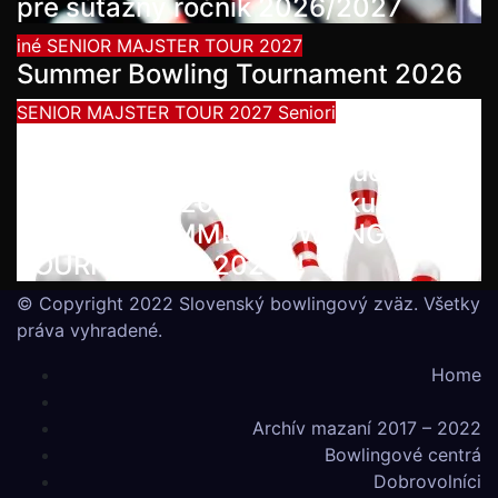
pre súťažný ročník 2026/2027
iné
SENIOR MAJSTER TOUR 2027
Summer Bowling Tournament 2026
SENIOR MAJSTER TOUR 2027
Seniori
Začína séria seniorských
nominačných podujatí pre účasť na
MS seniorov 2027 v Thajsku
turnajom SUMMER BOWLING
TOURNAMENT 2026!!!
© Copyright 2022 Slovenský bowlingový zväz. Všetky
práva vyhradené.
Home
Archív mazaní 2017 – 2022
Bowlingové centrá
Dobrovolníci