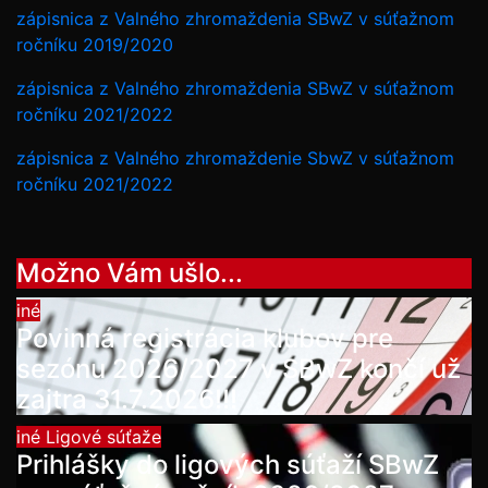
zápisnica z Valného zhromaždenia SBwZ v súťažnom
ročníku 2019/2020
zápisnica z Valného zhromaždenia SBwZ v súťažnom
ročníku 2021/2022
zápisnica z Valného zhromaždenie SbwZ v súťažnom
ročníku 2021/2022
Možno Vám ušlo...
iné
Povinná registrácia klubov pre
sezónu 2026/2027 v SBwZ končí už
zajtra 31.7.2026!!!
iné
Ligové súťaže
Prihlášky do ligových súťaží SBwZ