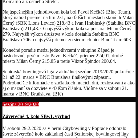
Komárno a z ôsmeho Strelci.
Najúspešnejším jednotlivcom kola bol Pavol Kečkéš (Blue Team),
ktorý nahral priemer na hru 231, na ďalších miestach skončili Milan
Černý (SBK Lions Levice) 218,43 a Ivan Hrabinský (Stabilita BNC
Bratislava) 211,43. O najvyšší výkon kola sa postaral Milan Černý
279. Najvyšší výkon družstva v kole dosiahla Stabilita BNC
Bratislava 706 a najvyšší priemer zo siedmich hier Blue Team 603.
Konečné poradie medzi jednotlivcami v skupine Západ je
nasledovné, prvé miesto Pavol Kečkéš, priemer 224,91, druhé
miesto Milan Černý 215,85 a tretie Viktor Špindor 200,04.
Seniorská bowlingová liga v aktuálnej sezóne 2019/2020 pokračuje
21. až 22. marca v BNC Bratislava finálovými zápasmi.
Podrobnejšie informácie o začiatkoch hracích dní, rozlosovaní a ako
aj o mazaní sa dozviete v ďalšom článku. Vidíme sa v sobotu 21.
marca v BNC Bratislava. (BK)
Sezóna 2019/2020
Záverečné 4. kolo SBwL východ
V sobotu 29.2.2020 sa v herni Citybowling v Poprade odohralo
štvrté záverečné kolo základnej časti Seniorskej bowlingovej ligy