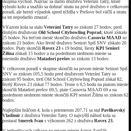
skupina východ. Najviac sa darilo družstvu Veteráni Tatry, ktoré
vyhralo kolo a snažilo sa dohnať stratu na prvé družstvo v celkovom
poradí, ale herný výpadok spred týždňa v Prešove bol väčší a stratu
sa im nepodarilo zmazať.
Víťazom kola sa stalo
Veteráni Tatry
so ziskom 27 bodov, pred
druhým družstvom
Old School
Citybowling Poprad
, ktoré získalo
25 bodov. Na treťom meste skončilo družstvo
Cassovia MAAD
so
ziskom 21 bodov. Ako štvrté družstvo Seniori Spiš SNV získalo 20
bodov. Piaty skončili
Rovex 23
s 19 bodmi, šiesty
KPI Seniori
Žilina
získali 15 bodov a na poslednom siedmom mieste sa
miestnilo družstvo
Matadori prešov
so ziskom 13 bodov.
V celkovom poradí v skupine skončili na prvom mieste Seniori Spiš
SNV so ziskom 105,5 bodu pred družstvom Veteráni Tatry so
ziskom 95 bodov, tretí Old School Citybowling Poprad získal 82,
štvrtý Rovex 23 získal 77 bodov. Tesne o 0,5 bodu na piatom mieste
skončili Matadori prešov 69,5, piate Cassovia MAAD 69 a na
poslednom siedmom mieste skončili KPI seniori Žilina so ziskom 62
bodov.
Najlepším hráčom 4. kola s priemerom 207,71 sa stal
Pavlikovský
Vladimír
z družstva Veteráni Tatry. O najvyšší náhod kola sa
postaral
Smerek Ivan
s výkonom 262 z družstva
Rovex 23
.
V jednotlivcoch celkove na prvom mieste Anton Zoričák