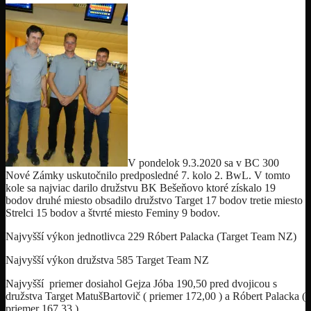
V pondelok 9.3.2020 sa v BC 300
Nové Zámky uskutočnilo predposledné 7. kolo 2. BwL. V tomto
kole sa najviac darilo družstvu BK Bešeňovo ktoré získalo 19
bodov druhé miesto obsadilo družstvo Target 17 bodov tretie miesto
Strelci 15 bodov a štvrté miesto Feminy 9 bodov.
Najvyšší výkon jednotlivca 229 Róbert Palacka (Target Team NZ)
Najvyšší výkon družstva 585 Target Team NZ
Najvyšší priemer dosiahol Gejza Jóba 190,50 pred dvojicou s
družstva Target MatušBartovič ( priemer 172,00 ) a Róbert Palacka (
priemer 167,33 )