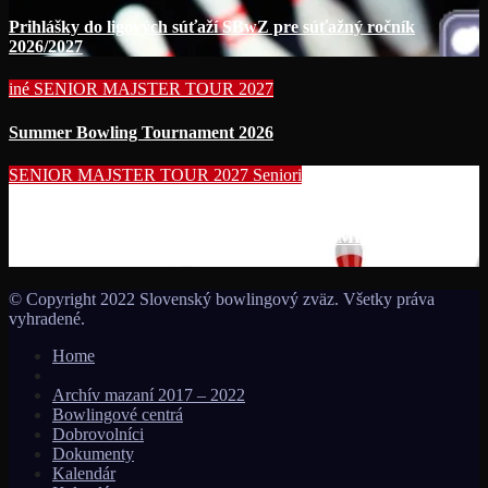
Prihlášky do ligových súťaží SBwZ pre súťažný ročník
2026/2027
iné
SENIOR MAJSTER TOUR 2027
Summer Bowling Tournament 2026
SENIOR MAJSTER TOUR 2027
Seniori
Začína séria seniorských nominačných podujatí pre účasť na
MS seniorov 2027 v Thajsku turnajom SUMMER BOWLING
TOURNAMENT 2026!!!
© Copyright 2022 Slovenský bowlingový zväz. Všetky práva
vyhradené.
Home
Archív mazaní 2017 – 2022
Bowlingové centrá
Dobrovolníci
Dokumenty
Kalendár