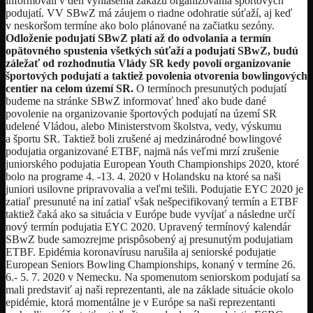
informovali v deň vyhlásenia zákazu organizovania športových
podujatí. VV SBwZ má záujem o riadne odohratie súťaží, aj keď
v neskoršom termíne ako bolo plánované na začiatku sezóny.
Odloženie podujatí SBwZ platí až do odvolania a termín
opätovného spustenia všetkých súťaží a podujatí SBwZ, budú
záležať od rozhodnutia Vlády SR kedy povolí organizovanie
športových podujatí a taktiež povolenia otvorenia bowlingových
centier na celom území SR.
O termínoch presunutých podujatí
budeme na stránke SBwZ informovať hneď ako bude dané
povolenie na organizovanie športových podujatí na území SR
udelené Vládou, alebo Ministerstvom školstva, vedy, výskumu
a športu SR. Taktiež boli zrušené aj medzinárodné bowlingové
podujatia organizované ETBF, najmä nás veľmi mrzí zrušenie
juniorského podujatia European Youth Championships 2020, ktoré
bolo na programe 4. -13. 4. 2020 v Holandsku na ktoré sa naši
juniori usilovne pripravovalia a veľmi tešili. Podujatie EYC 2020 je
zatiaľ presunuté na iní zatiaľ však nešpecifikovaný termín a ETBF
taktiež čaká ako sa situácia v Európe bude vyvíjať a následne určí
nový termín podujatia EYC 2020. Upravený termínový kalendár
SBwZ bude samozrejme prispôsobený aj presunutým podujatiam
ETBF. Epidémia koronavírusu narušila aj seniorské podujatie
European Seniors Bowling Championships, konaný v termíne 26.
6.- 5. 7. 2020 v Nemecku. Na spomenutom seniorskom podujatí sa
mali predstaviť aj naši reprezentanti, ale na základe situácie okolo
epidémie, ktorá momentálne je v Európe sa naši reprezentanti