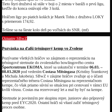
Tieto štyri družstvá sú stále v boji o 2 miesta v baráži o prvú ligu,
keďže do konca ostávajú ešte 3 kolá.
Hráčom ligy po piatich kolách je Marek Tobis z družstva LOKY
s priemerom 174,92.
Tešíme sa na šieste kolo deň po voľbách do SNR. (mf)
Oznamy SBwZ
Pozvánka na ďalší tréningový kemp vo Zvolene
Pozývame všetkých hráčov so záujmom o reprezentáciu na
tréningové stretnutie do zvolenského bowlingového centra
Športcentrum EKOMA
, ktoré sa uskutoční v termíne
06.03. –
08.03.2020
pod vedením
Costasa Mitsingasa
(Kristíny Šramkovej
a Michala Jakobeia). SBwZ v záujme hráčov zvažuje aj o účasti
reprezentačného trénera Costasa Mitsingasa na reprezentačnom
kempe, čo však priamo súvisí so situáciou pri cestovaní v rámci EU
kvôli vírusu. Costas ma rezervovaný let a mal by byť na kempe.
Stretnutie je povinným pre skupinu repre. juniorov ako prípravný
kemp pred EYC2020. Ostatní hráči sú vítaní zažiť tréningový
proces osobne.