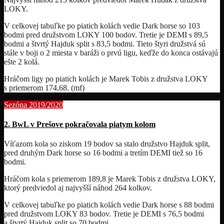
LOKY.
V celkovej tabuľke po piatich kolách vedie Dark horse so 103
bodmi pred družstvom LOKY 100 bodov. Tretie je DEMI s 89,5
bodmi a štvrtý Hajduk split s 83,5 bodmi. Tieto štyri družstvá sú
stále v boji o 2 miesta v baráži o prvú ligu, keďže do konca ostávajú
ešte 2 kolá.
Hráčom ligy po piatich kolách je Marek Tobis z družstva LOKY
s priemerom 174,68. (mf)
Sezóna 2019/2020
2. BwL v Prešove pokračovala piatym kolom
Víťazom kola so ziskom 19 bodov sa stalo družstvo Hajduk split,
pred druhým Dark horse so 16 bodmi a tretím DEMI tiež so 16
bodmi.
Hráčom kola s priemerom 189,8 je Marek Tobis z družstva LOKY,
ktorý predviedol aj najvyšší náhod 264 kolkov.
V celkovej tabuľke po piatich kolách vedie Dark horse s 88 bodmi
pred družstvom LOKY 83 bodov. Tretie je DEMI s 76,5 bodmi
a štvrtý Hajduk split so 70 bodmi.