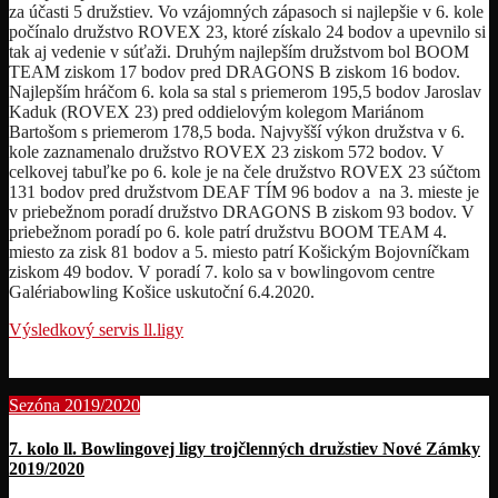
za účasti 5 družstiev. Vo vzájomných zápasoch si najlepšie v 6. kole
počínalo družstvo ROVEX 23, ktoré získalo 24 bodov a upevnilo si
tak aj vedenie v súťaži. Druhým najlepším družstvom bol BOOM
TEAM ziskom 17 bodov pred DRAGONS B ziskom 16 bodov.
Najlepším hráčom 6. kola sa stal s priemerom 195,5 bodov Jaroslav
Kaduk (ROVEX 23) pred oddielovým kolegom Mariánom
Bartošom s priemerom 178,5 boda. Najvyšší výkon družstva v 6.
kole zaznamenalo družstvo ROVEX 23 ziskom 572 bodov. V
celkovej tabuľke po 6. kole je na čele družstvo ROVEX 23 súčtom
131 bodov pred družstvom DEAF TÍM 96 bodov a na 3. mieste je
v priebežnom poradí družstvo DRAGONS B ziskom 93 bodov. V
priebežnom poradí po 6. kole patrí družstvu BOOM TEAM 4.
miesto za zisk 81 bodov a 5. miesto patrí Košickým Bojovníčkam
ziskom 49 bodov. V poradí 7. kolo sa v bowlingovom centre
Galériabowling Košice uskutoční 6.4.2020.
Výsledkový servis ll.ligy
Sezóna 2019/2020
7. kolo ll. Bowlingovej ligy trojčlenných družstiev Nové Zámky
2019/2020