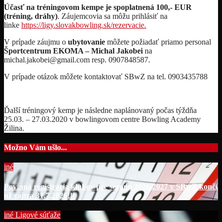
Účasť na tréningovom kempe je spoplatnená 100,- EUR
(tréning, dráhy)
. Záujemcovia sa môžu prihlásiť na
linke
https://ligy.slovakbowling.sk/rezervacie.
V prípade záujmu o
ubytovanie
môžete požiadať priamo personal
Športcentrum EKOMA – Michal Jakobei
na
michal.jakobei@gmail.com resp. 0907848587.
V prípade otázok môžete kontaktovať SBwZ na tel. 0903435788
Ďalší tréningový kemp je následne naplánovaný počas týždňa
25.03. – 27.03.2020 v bowlingovom centre Bowling Academy
Žilina.
Možno Vám ušlo...
iné
Povinná registrácia klubov pre sezónu 2026/2027 v SBwZ končí
už zajtra 31.7.2026!!!
iné
Ligové súťaže