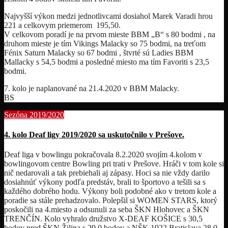
Najvyšší výkon medzi jednotlivcami dosiahol Marek Varadi hrou
221 a celkovym priemerom 195,50.
V celkovom poradí je na prvom mieste BBM „B“ s 80 bodmi , na
druhom mieste je tím Vikings Malacky so 75 bodmi, na treťom
Fénix Saturn Malacky so 67 bodmi , štvrté sú Ladies BBM
Mallacky s 54,5 bodmi a posledné miesto ma tím Favoriti s 23,5
bodmi.
7. kolo je naplanované na 21.4.2020 v BBM Malacky.
BS
Sezóna 2019/2020
4. kolo Deaf ligy 2019/2020 sa uskutočnilo v Prešove.
Deaf liga v bowlingu pokračovala 8.2.2020 svojím 4.kolom v
bowlingovom centre Bowling pri trati v Prešove. Hráči v tom kole si
nič nedarovali a tak prebiehali aj zápasy. Hoci sa nie vždy darilo
dosiahnúť výkony podľa predstáv, brali to športovo a tešili sa s
každého dobrého hodu. Výkony boli podobné ako v tretom kole a
poradie sa stále prehadzovalo. Polepšil si WOMEN STARS, ktorý
poskočili na 4.miesto a odsunuli za seba ŠKN Hlohovec a ŠKN
TRENČÍN. Kolo vyhralo družstvo X-DEAF KOŠICE s 30,5
bodov pred ŠKN Žilina s 29,0 bodov a NŠK 1922 Bratislava 28,0