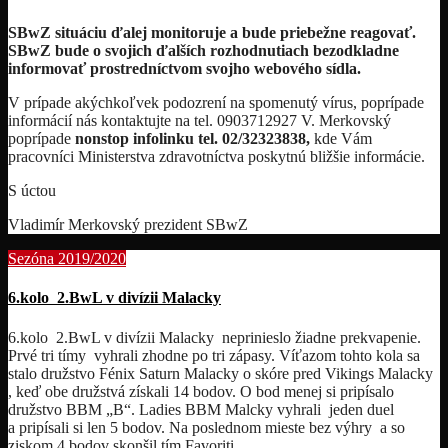
SBwZ situáciu ďalej monitoruje a bude priebežne reagovať.
SBwZ bude o svojich ďalších rozhodnutiach bezodkladne
informovať prostredníctvom svojho webového sídla.
V prípade akýchkoľvek podozrení na spomenutý vírus, poprípade
informácií nás kontaktujte na tel. 0903712927 V. Merkovský
poprípade
nonstop infolinku tel.
02/32323838,
kde Vám
pracovníci Ministerstva zdravotníctva poskytnú bližšie informácie.
S úctou
Vladimír Merkovský prezident SBwZ
Sezóna 2019/2020
6.kolo 2.BwL v divízii Malacky
6.kolo 2.BwL v divízii Malacky neprinieslo žiadne prekvapenie.
Prvé tri tímy vyhrali zhodne po tri zápasy. Víťazom tohto kola sa
stalo družstvo Fénix Saturn Malacky o skóre pred Vikings Malacky
, keď obe družstvá získali 14 bodov. O bod menej si pripísalo
družstvo BBM „B“. Ladies BBM Malcky vyhrali jeden duel
a pripísali si len 5 bodov. Na poslednom mieste bez výhry a so
ziskom 4 bodov skonšil tím Favoriti.