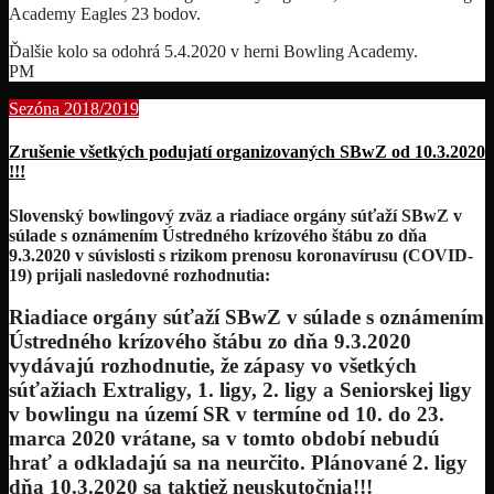
Academy Eagles 23 bodov.
Ďalšie kolo sa odohrá 5.4.2020 v herni Bowling Academy.
PM
Sezóna 2018/2019
Zrušenie všetkých podujatí organizovaných SBwZ od 10.3.2020
!!!
Slovenský bowlingový zväz a riadiace orgány súťaží SBwZ v
súlade s oznámením Ústredného krízového štábu zo dňa
9.3.2020 v súvislosti s rizikom prenosu koronavírusu (COVID-
19) prijali nasledovné rozhodnutia:
Riadiace orgány súťaží SBwZ v súlade s oznámením
Ústredného krízového štábu zo dňa 9.3.2020
vydávajú rozhodnutie, že zápasy vo všetkých
súťažiach Extraligy, 1. ligy, 2. ligy a Seniorskej ligy
v bowlingu na území SR v termíne od 10. do 23.
marca 2020 vrátane, sa v tomto období nebudú
hrať a odkladajú sa na neurčito. Plánované 2. ligy
dňa 10.3.2020 sa taktiež neuskutočnia!!!