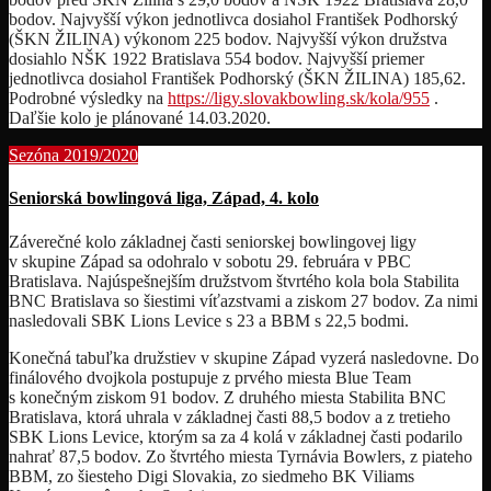
bodov. Najvyšší výkon jednotlivca dosiahol František Podhorský
(ŠKN ŽILINA) výkonom 225 bodov. Najvyšší výkon družstva
dosiahlo NŠK 1922 Bratislava 554 bodov. Najvyšší priemer
jednotlivca dosiahol František Podhorský (ŠKN ŽILINA) 185,62.
Podrobné výsledky na
https://ligy.slovakbowling.sk/kola/955
.
Daľšie kolo je plánované 14.03.2020.
Sezóna 2019/2020
Seniorská bowlingová liga, Západ, 4. kolo
Záverečné kolo základnej časti seniorskej bowlingovej ligy
v skupine Západ sa odohralo v sobotu 29. februára v PBC
Bratislava. Najúspešnejším družstvom štvrtého kola bola Stabilita
BNC Bratislava so šiestimi víťazstvami a ziskom 27 bodov. Za nimi
nasledovali SBK Lions Levice s 23 a BBM s 22,5 bodmi.
Konečná tabuľka družstiev v skupine Západ vyzerá nasledovne. Do
finálového dvojkola postupuje z prvého miesta Blue Team
s konečným ziskom 91 bodov. Z druhého miesta Stabilita BNC
Bratislava, ktorá uhrala v základnej časti 88,5 bodov a z tretieho
SBK Lions Levice, ktorým sa za 4 kolá v základnej časti podarilo
nahrať 87,5 bodov. Zo štvrtého miesta Tyrnávia Bowlers, z piateho
BBM, zo šiesteho Digi Slovakia, zo siedmeho BK Viliams