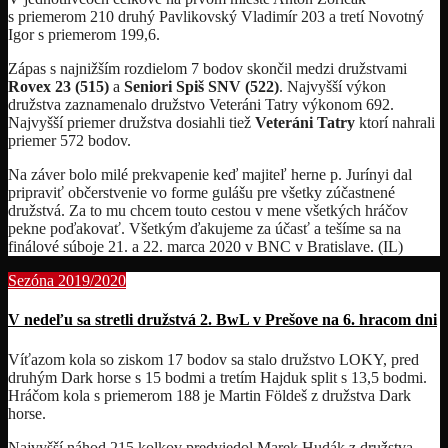
s priemerom 210 druhý Pavlikovský Vladimír 203 a tretí Novotný
Igor s priemerom 199,6.
Zápas s najnižším rozdielom 7 bodov skončil medzi družstvami
Rovex 23 (515)
a
Seniori Spiš SNV (522)
. Najvyšší výkon
družstva zaznamenalo družstvo Veteráni Tatry výkonom 692.
Najvyšší priemer družstva dosiahli tiež
Veteráni Tatry
ktorí nahrali
priemer 572 bodov.
Na záver bolo milé prekvapenie keď majiteľ herne p. Jurínyi dal
pripraviť občerstvenie vo forme gulášu pre všetky zúčastnené
družstvá. Za to mu chcem touto cestou v mene všetkých hráčov
pekne poďakovať. Všetkým ďakujeme za účasť a tešíme sa na
finálové súboje 21. a 22. marca 2020 v BNC v Bratislave. (IL)
Sezóna 2019/2020
V nedeľu sa stretli družstvá 2. BwL v Prešove na 6. hracom dni
Víťazom kola so ziskom 17 bodov sa stalo družstvo LOKY, pred
druhým Dark horse s 15 bodmi a tretím Hajduk split s 13,5 bodmi.
Hráčom kola s priemerom 188 je Martin Földeš z družstva Dark
horse.
Najvyšší náhod 215 kolkov predviedol Marek Hudák z družstva