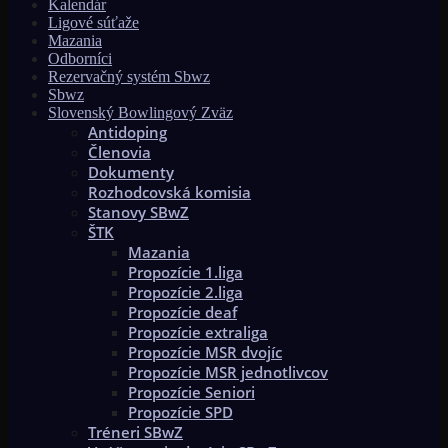
Kalendár
Ligové súťaže
Mazania
Odborníci
Rezervačný systém Sbwz
Sbwz
Slovenský Bowlingový Zväz
Antidoping
Členovia
Dokumenty
Rozhodcovská komisia
Stanovy SBwZ
ŠTK
Mazania
Propozície 1.liga
Propozície 2.liga
Propozície deaf
Propozície extraliga
Propozície MSR dvojíc
Propozície MSR jednotlivcov
Propozície Seniori
Propozície SPD
Tréneri SBwZ