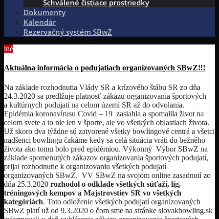
Schválené čistiace prostriedky
Dokumenty
Kalendár
Rezervačný systém SBwZ
iné
Aktuálna informácia o podujatiach organizovaných SBwZ!!!
Na základe rozhodnutia Vlády SR a krízového štábu SR zo dňa
24.3.2020 sa predlžuje platnosť zákazu organizovania športových
a kultúrnych podujatí na celom území SR až do odvolania.
Epidémia koronavírusu Covid – 19 zasiahla a spomalila život na
celom svete a to nie len v športe, ale vo všetkých oblastiach života.
Už skoro dva týždne sú zatvorené všetky bowlingové centrá a všetci
nadšenci bowlingu čakáme kedy sa celá situácia vráti do bežného
života ako tomu bolo pred epidémiou. Výkonný Výbor SBwZ na
základe spomenutých zákazov organizovania športových podujatí,
prijal rozhodnutie k organizovaniu všetkých podujatí
organizovaných SBwZ. VV SBwZ na svojom online zasadnutí zo
dňa 25.3.2020
rozhodol o odklade všetkých súťaží, líg,
tréningových kempov a Majstrovstiev SR vo všetkých
kategóriách
. Toto odloženie všetkých podujatí organizovaných
SBwZ platí už od 9.3.2020 o čom sme na stránke slovakbowling.sk