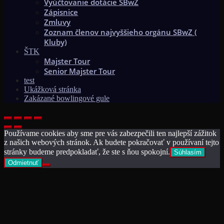
Vyúčtovanie dotácie SBwZ
Zápisnice
Zmluvy
Zoznam členov najvyššieho orgánu SBwZ (
Kluby)
ŠTK
Majster Tour
Senior Majster Tour
test
Ukážková stránka
Zakázané bowlingové gule
Používame cookies aby sme pre vás zabezpečili ten najlepší zážitok
z našich webových stránok. Ak budete pokračovať v používaní tejto
stránky budeme predpokladať, že ste s ňou spokojní.
Súhlasím
Odmietnuť