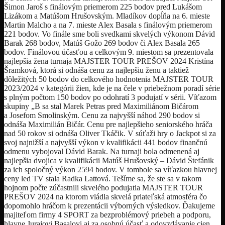
Šimon Jaroš s finálovým priemerom 225 bodov pred Lukášom
Lizákom a Matúšom Hrušovským. Mladíkov dopĺňa na 6. mieste
Martin Malcho a na 7. mieste Alex Basala s finálovým priemerom
221 bodov. Vo finále sme boli svedkami skvelých výkonom Dávid
Barak 268 bodov, Matúš Gožo 269 bodov či Alex Basala 265
bodov. Finálovou účasťou a celkovým 9. miestom sa prezentovala
najlepšia žena turnaja MAJSTER TOUR PREŠOV 2024 Kristína
Šramková, ktorá si odnáša cenu za najlepšiu ženu a taktiež
dôležitých 50 bodov do celkového hodnotenia MAJSTER TOUR
2023/2024 v kategórii žien, kde je na čele v priebežnom poradí série
s plným počtom 150 bodov po odohratí 3 podujatí v sérii. Víťazom
skupiny „B sa stal Marek Petras pred Maximiliánom Bičárom
a Josefom Smolinským. Cenu za najvyšší náhod 290 bodov si
odnáša Maximilián Bičár. Cenu pre najlepšieho seniorského hráča
nad 50 rokov si odnáša Oliver Tkáčik. V súťaži hry o Jackpot si za
svoj najnižší a najvyšší výkon v kvalifikácii 441 bodov finančnú
odmenu vybojoval Dávid Barak. Na turnaji bola odmenená aj
najlepšia dvojica v kvalifikácii Matúš Hrušovský – Dávid Štefánik
za ich spoločný výkon 2594 bodov. V tombole sa víťazkou hlavnej
ceny led TV stala Radka Lattová. Tešíme sa, že ste sa v takom
hojnom počte zúčastnili skvelého podujatia MAJSTER TOUR
PREŠOV 2024 na ktorom vládla skvelá priateľská atmosféra čo
dopomohlo hráčom k prezentácii výborných výsledkov. Ďakujeme
majiteľom firmy 4 SPORT za bezproblémový priebeh a podporu,
hlavne Jurajovi Basalovi aj za osobnú účasť a odovzdávanie cien