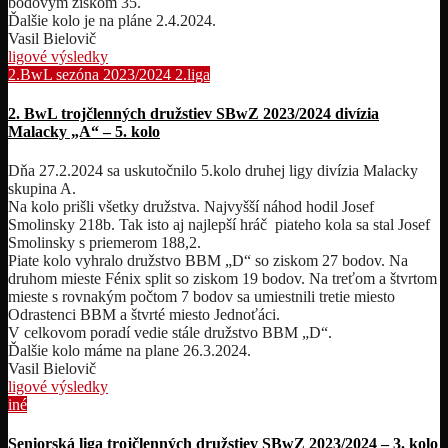
bodovým ziskom 35.
Ďalšie kolo je na pláne 2.4.2024.
Vasil Bielovič
ligové výsledky
2.BwL sezóna 2023/2024
2.liga
2. BwL trojčlenných družstiev SBwZ 2023/2024 divízia
Malacky „A“ – 5. kolo
Dňa 27.2.2024 sa uskutočnilo 5.kolo druhej ligy divízia Malacky
skupina A.
Na kolo prišli všetky družstva. Najvyšší náhod hodil Josef
Smolinsky 218b. Tak isto aj najlepší hráč piateho kola sa stal Josef
Smolinsky s priemerom 188,2.
Piate kolo vyhralo družstvo BBM „D“ so ziskom 27 bodov. Na
druhom mieste Fénix split so ziskom 19 bodov. Na treťom a štvrtom
mieste s rovnakým počtom 7 bodov sa umiestnili tretie miesto
Odrastenci BBM a štvrté miesto Jednoťáci.
V celkovom poradí vedie stále družstvo BBM „D“.
Ďalšie kolo máme na plane 26.3.2024.
Vasil Bielovič
ligové výsledky
iné
Seniorská liga trojčlenných družstiev SBwZ 2023/2024 – 3. kolo