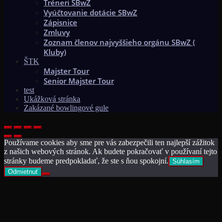
Tréneri SBwZ
Vyúčtovanie dotácie SBwZ
Zápisnice
Zmluvy
Zoznam členov najvyššieho orgánu SBwZ (
Kluby)
ŠTK
Majster Tour
Senior Majster Tour
test
Ukážková stránka
Zakázané bowlingové gule
Používame cookies aby sme pre vás zabezpečili ten najlepší zážitok
z našich webových stránok. Ak budete pokračovať v používaní tejto
stránky budeme predpokladať, že ste s ňou spokojní.
Súhlasím
Odmietnuť