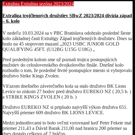
Extraliga
Extraliga sezóna 2023/2024
Extraliga trojčlenných družstiev SBwZ 2023/2024 divízia západ
– 6. kolo
V nedeľu 10.03.2024 sa v PBC Bratislava odohralo posledné šieste
kolo základnej časti Extraligy Západ trojčlenných družstiev. Dnes sa
hralo na 45 stopovom mazaní „2023 USBC JUNIOR GOLD
QUALIFYING 45FT. (U12BG U15G U18G) „
Pred posledným kolom sme už poznali trojicu postupujúcich
mužstiev do celoslovenského dvojkolového finále. Dnešné kolo
rozhodlo o tom, že posledné štvrté postupujúce miesto si vybojovalo
družstvo Strike Kings Zvolen.
Víťazom dnešného záverečného kola sa stalo družstvo BK Lions
Levice so ziskom 27 bodov pred družstvo EUREKO NZ ( 20,5 b. )
a STRIKE KINGS ZVOLEN ( 20 b. )
Družstvo EUREKO NZ si pripísalo najvyšší výkon družstva 651.
Najvyšší priemer 609 družstvo BK LIONS LEVICE.
Medzi jednotlivcami to bolo veľmi vyrovnané keď Peter Fekete mal
priemer 211,43 a Dávid Barak 211,00 nad hranicu 200 priemer sa
dnes dostalo celkovo až 7 hráčov.