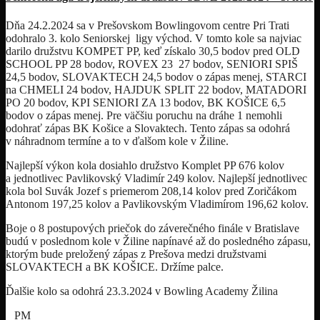
Dňa 24.2.2024 sa v Prešovskom Bowlingovom centre Pri Trati
odohralo 3. kolo Seniorskej ligy východ. V tomto kole sa najviac
darilo družstvu KOMPET PP, keď získalo 30,5 bodov pred OLD
SCHOOL PP 28 bodov, ROVEX 23 27 bodov, SENIORI SPIŠ
24,5 bodov, SLOVAKTECH 24,5 bodov o zápas menej, STARCI
na CHMELI 24 bodov, HAJDUK SPLIT 22 bodov, MATADORI
PO 20 bodov, KPI SENIORI ZA 13 bodov, BK KOŠICE 6,5
bodov o zápas menej. Pre väčšiu poruchu na dráhe 1 nemohli
odohrať zápas BK Košice a Slovaktech. Tento zápas sa odohrá
v náhradnom termíne a to v ďalšom kole v Žiline.
Najlepší výkon kola dosiahlo družstvo Komplet PP 676 kolov
a jednotlivec Pavlikovský Vladimír 249 kolov. Najlepší jednotlivec
kola bol Suvák Jozef s priemerom 208,14 kolov pred Zoričákom
Antonom 197,25 kolov a Pavlikovským Vladimírom 196,62 kolov.
Boje o 8 postupových priečok do záverečného finále v Bratislave
budú v poslednom kole v Žiline napínavé až do posledného zápasu,
ktorým bude preložený zápas z Prešova medzi družstvami
SLOVAKTECH a BK KOŠICE. Držíme palce.
Ďalšie kolo sa odohrá 23.3.2024 v Bowling Academy Žilina
PM