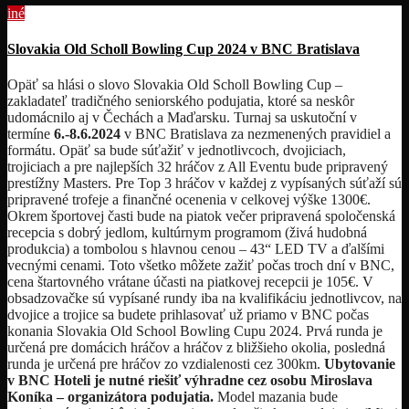
iné
Slovakia Old Scholl Bowling Cup 2024 v BNC Bratislava
Opäť sa hlási o slovo Slovakia Old Scholl Bowling Cup –
zakladateľ tradičného seniorského podujatia, ktoré sa neskôr
udomácnilo aj v Čechách a Maďarsku. Turnaj sa uskutoční v
termíne
6.-8.6.2024
v BNC Bratislava za nezmenených pravidiel a
formátu. Opäť sa bude súťažiť v jednotlivcoch, dvojiciach,
trojiciach a pre najlepších 32 hráčov z All Eventu bude pripravený
prestížny Masters. Pre Top 3 hráčov v každej z vypísaných súťaží sú
pripravené trofeje a finančné ocenenia v celkovej výške 1300€.
Okrem športovej časti bude na piatok večer pripravená spoločenská
recepcia s dobrý jedlom, kultúrnym programom (živá hudobná
produkcia) a tombolou s hlavnou cenou – 43“ LED TV a ďalšími
vecnými cenami. Toto všetko môžete zažiť počas troch dní v BNC,
cena štartovného vrátane účasti na piatkovej recepcii je 105€. V
obsadzovačke sú vypísané rundy iba na kvalifikáciu jednotlivcov, na
dvojice a trojice sa budete prihlasovať už priamo v BNC počas
konania Slovakia Old School Bowling Cupu 2024. Prvá runda je
určená pre domácich hráčov a hráčov z bližšieho okolia, posledná
runda je určená pre hráčov zo vzdialenosti cez 300km.
Ubytovanie
v BNC Hoteli je nutné riešiť výhradne cez osobu Miroslava
Koníka – organizátora podujatia.
Model mazania bude