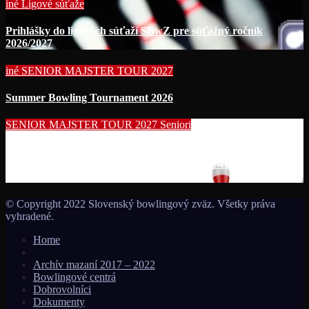
iné
Ligové súťaže
Prihlášky do ligových súťaží SBwZ pre súťažný ročník
2026/2027
iné
SENIOR MAJSTER TOUR 2027
Summer Bowling Tournament 2026
SENIOR MAJSTER TOUR 2027
Seniori
Začína séria seniorských nominačných podujatí pre účasť na
MS seniorov 2027 v Thajsku turnajom SUMMER BOWLING
TOURNAMENT 2026!!!
© Copyright 2022 Slovenský bowlingový zväz. Všetky práva
vyhradené.
Home
Archív mazaní 2017 – 2022
Bowlingové centrá
Dobrovolníci
Dokumenty