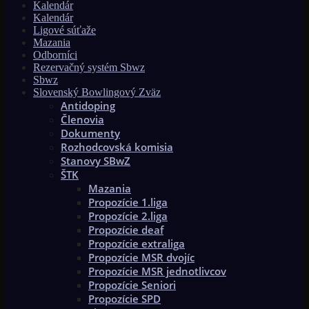
Kalendár
Kalendár
Ligové súťaže
Mazania
Odborníci
Rezervačný systém Sbwz
Sbwz
Slovenský Bowlingový Zväz
Antidoping
Členovia
Dokumenty
Rozhodcovská komisia
Stanovy SBwZ
ŠTK
Mazania
Propozície 1.liga
Propozície 2.liga
Propozície deaf
Propozície extraliga
Propozície MSR dvojíc
Propozície MSR jednotlivcov
Propozície Seniori
Propozície SPD