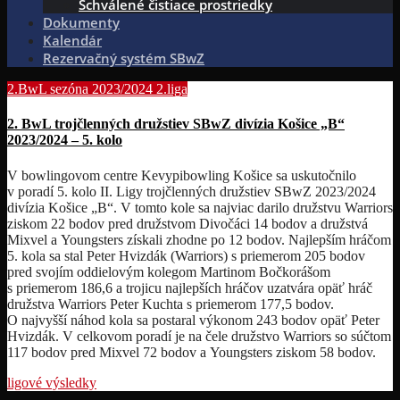
Schválené čistiace prostriedky
Dokumenty
Kalendár
Rezervačný systém SBwZ
2.BwL sezóna 2023/2024
2.liga
2. BwL trojčlenných družstiev SBwZ divízia Košice „B“
2023/2024 – 5. kolo
V bowlingovom centre Kevypibowling Košice sa uskutočnilo
v poradí 5. kolo II. Ligy trojčlenných družstiev SBwZ 2023/2024
divízia Košice „B“. V tomto kole sa najviac darilo družstvu Warriors
ziskom 22 bodov pred družstvom Divočáci 14 bodov a družstvá
Mixvel a Youngsters získali zhodne po 12 bodov. Najlepším hráčom
5. kola sa stal Peter Hvizdák (Warriors) s priemerom 205 bodov
pred svojím oddielovým kolegom Martinom Bočkorášom
s priemerom 186,6 a trojicu najlepších hráčov uzatvára opäť hráč
družstva Warriors Peter Kuchta s priemerom 177,5 bodov.
O najvyšší náhod kola sa postaral výkonom 243 bodov opäť Peter
Hvizdák. V celkovom poradí je na čele družstvo Warriors so súčtom
117 bodov pred Mixvel 72 bodov a Youngsters ziskom 58 bodov.
ligové výsledky