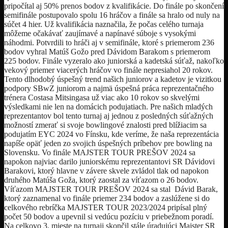
pripočítal aj 50% prenos bodov z kvalifikácie. Do finále po skončení
semifinále postupovalo spolu 16 hráčov a finále sa hralo od nuly na
súčet 4 hier. Už kvalifikácia naznačila, že počas celého turnaja
môžeme očakávať zaujímavé a napínavé súboje s vysokými
náhodmi. Potvrdili to hráči aj v semifinále, ktoré s priemerom 236
bodov vyhral Matúš Gožo pred Dávidom Barakom s priemerom
225 bodov. Finále vyzeralo ako juniorská a kadetská súťaž, nakoľko
vekový priemer viacerých hráčov vo finále nepresiahol 20 rokov.
Tento dlhodobý úspešný trend našich juniorov a kadetov je vizitkou
podpory SBwZ juniorom a najmä úspešná práca reprezentačného
trénera Costasa Mitsingasa už viac ako 10 rokov so skvelými
výsledkami nie len na domácich podujatiach. Pre našich mladých
reprezentantov bol tento turnaj aj jednou z posledných súťažných
možností zmerať si svoje bowlingové znalosti pred blížiacim sa
podujatím EYC 2024 vo Fínsku, kde veríme, že naša reprezentácia
napíše opäť jeden zo svojich úspešných príbehov pre bowling na
Slovensku. Vo finále MAJSTER TOUR PREŠOV 2024 sa
napokon najviac darilo juniorskému reprezentantovi SR Dávidovi
Barakovi, ktorý hlavne v závere skvele zvládol tlak od napokon
druhého Matúša Goža, ktorý zaostal za víťazom o 26 bodov.
Víťazom MAJSTER TOUR PREŠOV 2024 sa stal Dávid Barak,
ktorý zaznamenal vo finále priemer 234 bodov a zaslúžene si do
celkového rebríčka MAJSTER TOUR 2023/2024 pripísal plný
počet 50 bodov a upevnil si vedúcu pozíciu v priebežnom poradí.
Na celkovo 3. mieste na turnaji skončil stále úradujúci Majster SR