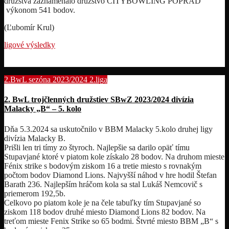
družstva zaznamenalo družstvo CITYBOWLING POPRAD
výkonom 541 bodov.
(Ľubomír Krul)
ligové výsledky
2.BwL sezóna 2023/2024
2.liga
2. BwL trojčlenných družstiev SBwZ 2023/2024 divízia
Malacky „B“ – 5. kolo
Dňa 5.3.2024 sa uskutočnilo v BBM Malacky 5.kolo druhej ligy
divízia Malacky B.
Prišli len tri tímy zo štyroch. Najlepšie sa darilo opäť tímu
Stupavjané ktoré v piatom kole získalo 28 bodov. Na druhom mieste
Fénix strike s bodovým ziskom 16 a tretie miesto s rovnakým
počtom bodov Diamond Lions. Najvyšší náhod v hre hodil Štefan
Barath 236. Najlepším hráčom kola sa stal Lukáš Nemcovič s
priemerom 192,5b.
Celkovo po piatom kole je na čele tabuľky tím Stupavjané so
ziskom 118 bodov druhé miesto Diamond Lions 82 bodov. Na
treťom mieste Fenix Strike so 65 bodmi. Štvrté miesto BBM „B“ s