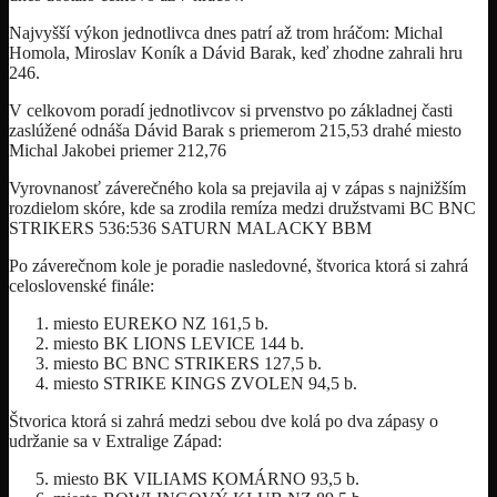
Najvyšší výkon jednotlivca dnes patrí až trom hráčom: Michal
Homola, Miroslav Koník a Dávid Barak, keď zhodne zahrali hru
246.
V celkovom poradí jednotlivcov si prvenstvo po základnej časti
zaslúžené odnáša Dávid Barak s priemerom 215,53 drahé miesto
Michal Jakobei priemer 212,76
Vyrovnanosť záverečného kola sa prejavila aj v zápas s najnižším
rozdielom skóre, kde sa zrodila remíza medzi družstvami BC BNC
STRIKERS 536:536 SATURN MALACKY BBM
Po záverečnom kole je poradie nasledovné, štvorica ktorá si zahrá
celoslovenské finále:
miesto EUREKO NZ 161,5 b.
miesto BK LIONS LEVICE 144 b.
miesto BC BNC STRIKERS 127,5 b.
miesto STRIKE KINGS ZVOLEN 94,5 b.
Štvorica ktorá si zahrá medzi sebou dve kolá po dva zápasy o
udržanie sa v Extralige Západ:
miesto BK VILIAMS KOMÁRNO 93,5 b.