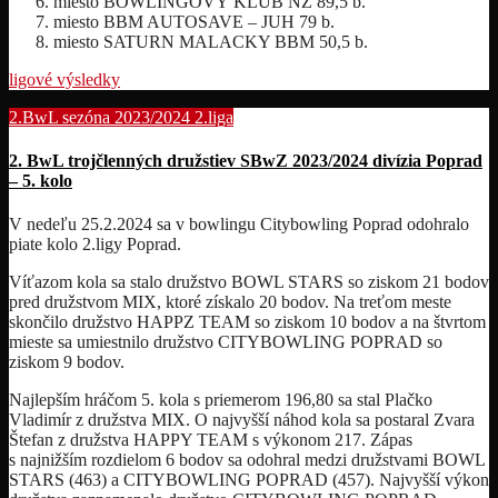
miesto BOWLINGOVÝ KLUB NZ 89,5 b.
miesto BBM AUTOSAVE – JUH 79 b.
miesto SATURN MALACKY BBM 50,5 b.
ligové výsledky
2.BwL sezóna 2023/2024
2.liga
2. BwL trojčlenných družstiev SBwZ 2023/2024 divízia Poprad
– 5. kolo
V nedeľu 25.2.2024 sa v bowlingu Citybowling Poprad odohralo
piate kolo 2.ligy Poprad.
Víťazom kola sa stalo družstvo BOWL STARS so ziskom 21 bodov
pred družstvom MIX, ktoré získalo 20 bodov. Na treťom meste
skončilo družstvo HAPPZ TEAM so ziskom 10 bodov a na štvrtom
mieste sa umiestnilo družstvo CITYBOWLING POPRAD so
ziskom 9 bodov.
Najlepším hráčom 5. kola s priemerom 196,80 sa stal Plačko
Vladimír z družstva MIX. O najvyšší náhod kola sa postaral Zvara
Štefan z družstva HAPPY TEAM s výkonom 217. Zápas
s najnižším rozdielom 6 bodov sa odohral medzi družstvami BOWL
STARS (463) a CITYBOWLING POPRAD (457). Najvyšší výkon