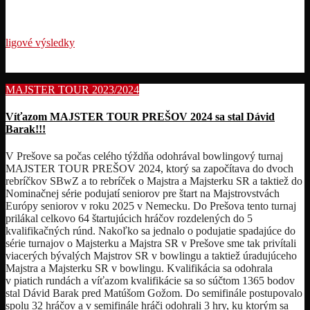
ligové výsledky
MAJSTER TOUR 2023/2024
Víťazom MAJSTER TOUR PREŠOV 2024 sa stal Dávid
Barak!!!
V Prešove sa počas celého týždňa odohrával bowlingový turnaj
MAJSTER TOUR PREŠOV 2024, ktorý sa započítava do dvoch
rebríčkov SBwZ a to rebríček o Majstra a Majsterku SR a taktiež do
Nominačnej série podujatí seniorov pre štart na Majstrovstvách
Európy seniorov v roku 2025 v Nemecku. Do Prešova tento turnaj
prilákal celkovo 64 štartujúcich hráčov rozdelených do 5
kvalifikačných rúnd. Nakoľko sa jednalo o podujatie spadajúce do
série turnajov o Majsterku a Majstra SR v Prešove sme tak privítali
viacerých bývalých Majstrov SR v bowlingu a taktiež úradujúceho
Majstra a Majsterku SR v bowlingu. Kvalifikácia sa odohrala
v piatich rundách a víťazom kvalifikácie sa so súčtom 1365 bodov
stal Dávid Barak pred Matúšom Gožom. Do semifinále postupovalo
spolu 32 hráčov a v semifinále hráči odohrali 3 hry, ku ktorým sa