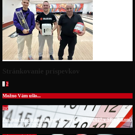
Stránkovanie príspevkov
1
2
Možno Vám ušlo...
iné
Povinná registrácia klubov pre sezónu 2026/2027 v SBwZ končí
už zajtra 31.7.2026!!!