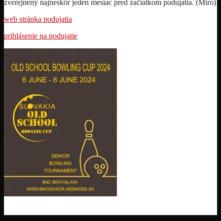
zverejnený najneskôr jeden mesiac pred začiatkom podujatia. (Miro)
web stránka podujatia
prihlásenie na podujatie