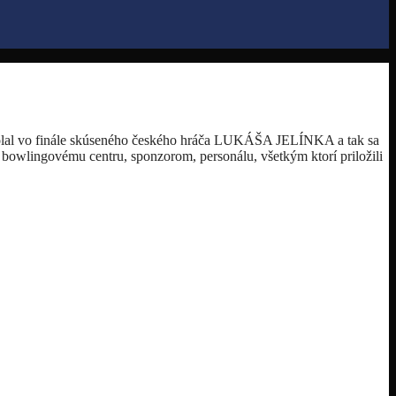
olal vo finále skúseného českého hráča LUKÁŠA JELÍNKA a tak sa
e bowlingovému centru, sponzorom, personálu, všetkým ktorí priložili