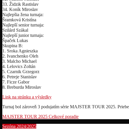
33. Židzik Rastislav
34. Koník Miroslav
Najlepšia žena turnaja:
Šramková Kristína
Najlepší senior turnaja:
Szilárd Szákal
Najlepší junior turnaja:
Špaček Lukas
Skupina B:
1. Sroka Agnieszka
2. Ivanchenko Oleh
3. Malcho Michael
4. Lelovics Zoltán
5. Czarnik Grzegorz
6. Petreje Stanislav
7. Ficze Gabor
8. Breburda Miroslav
Link na stránku a výsledky
Turnaj bol zároveň 3 podujatím série MAJSTER TOUR 2025. Pri
MAJSTER TOUR 2025 Celkové poradie
Sezóna 2024/2025