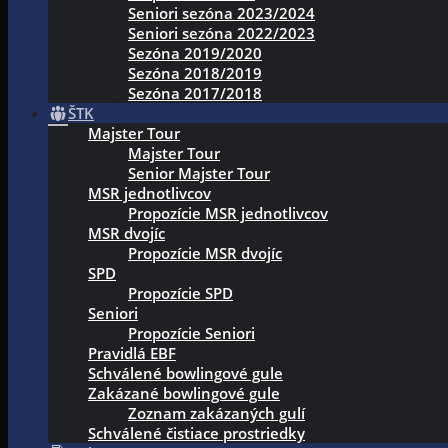
Seniori sezóna 2023/2024
Seniori sezóna 2022/2023
Sezóna 2019/2020
Sezóna 2018/2019
Sezóna 2017/2018
ŠTK
Majster Tour
Majster Tour
Senior Majster Tour
MSR jednotlivcov
Propozície MSR jednotlivcov
MSR dvojíc
Propozície MSR dvojíc
SPD
Propozície SPD
Seniori
Propozície Seniori
Pravidlá EBF
Schválené bowlingové gule
Zakázané bowlingové gule
Zoznam zakázaných gulí
Schválené čistiace prostriedky