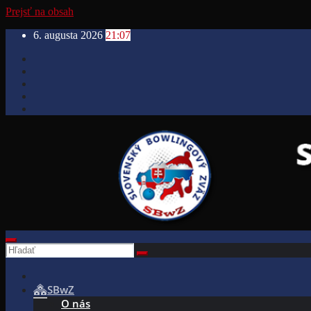
Prejsť na obsah
6. augusta 2026
21:07
SBwZ
O nás