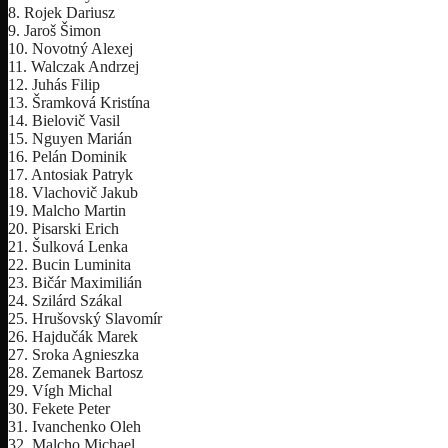
8. Rojek Dariusz
9. Jaroš Šimon
10. Novotný Alexej
11. Walczak Andrzej
12. Juhás Filip
13. Šramková Kristína
14. Bielovič Vasil
15. Nguyen Marián
16. Pelán Dominik
17. Antosiak Patryk
18. Vlachovič Jakub
19. Malcho Martin
20. Pisarski Erich
21. Šulková Lenka
22. Bucin Luminita
23. Bičár Maximilián
24. Szilárd Szákal
25. Hrušovský Slavomír
26. Hajdučák Marek
27. Sroka Agnieszka
28. Zemanek Bartosz
29. Vígh Michal
30. Fekete Peter
31. Ivanchenko Oleh
32. Malcho Michael