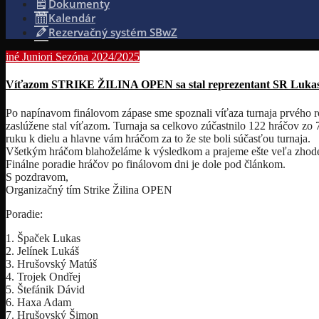
Dokumenty
Kalendár
Rezervačný systém SBwZ
iné
Juniori
Sezóna 2024/2025
Víťazom STRIKE ŽILINA OPEN sa stal reprezentant SR Luka
Po napínavom finálovom zápase sme spoznali víťaza turnaja prvéh
zaslúžene stal víťazom. Turnaja sa celkovo zúčastnilo 122 hráčov zo 
ruku k dielu a hlavne vám hráčom za to že ste boli súčasťou turnaja.
Všetkým hráčom blahoželáme k výsledkom a prajeme ešte veľa zhode
Finálne poradie hráčov po finálovom dni je dole pod článkom.
S pozdravom,
Organizačný tím Strike Žilina OPEN
Poradie:
1. Špaček Lukas
2. Jelínek Lukáš
3. Hrušovský Matúš
4. Trojek Ondřej
5. Štefánik Dávid
6. Haxa Adam
7. Hrušovský Šimon