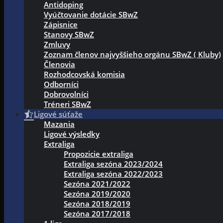
Antidoping
Vyúčtovanie dotácie SBwZ
Zápisnice
Stanovy SBwZ
Zmluvy
Zoznam členov najvyššieho orgánu SBwZ ( Kluby)
Členovia
Rozhodcovská komisia
Odborníci
Dobrovolníci
Tréneri SBwZ
Ligové súťaže
Mazania
Ligové výsledky
Extraliga
Propozicie extraliga
Extraliga sezóna 2023/2024
Extraliga sezóna 2022/2023
Sezóna 2021/2022
Sezóna 2019/2020
Sezóna 2018/2019
Sezóna 2017/2018