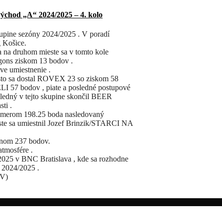
východ „A“ 2024/2025 – 4. kolo
kupine sezóny 2024/2025 . V poradí
 Košice.
a na druhom mieste sa v tomto kole
agons ziskom 13 bodov .
ve umiestnenie .
to sa dostal ROVEX 23 so ziskom 58
 57 bodov , piate a posledné postupové
ledný v tejto skupine skončil BEER
ti .
emerom 198.25 boda nasledovaný
 sa umiestnil Jozef Brinzik/STARCI NA
onom 237 bodov.
atmosfére .
5.2025 v BNC Bratislava , kde sa rozhodne
u 2024/2025 .
JV)