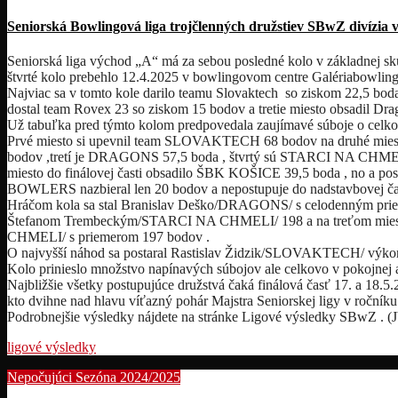
Seniorská Bowlingová liga trojčlenných družstiev SBwZ divízia 
Seniorská liga východ „A“ má za sebou posledné kolo v základnej s
štvrté kolo prebehlo 12.4.2025 v bowlingovom centre Galériabowling
Najviac sa v tomto kole darilo teamu Slovaktech so ziskom 22,5 bod
dostal team Rovex 23 so ziskom 15 bodov a tretie miesto obsadil Dr
Už tabuľka pred týmto kolom predpovedala zaujímavé súboje o celko
Prvé miesto si upevnil team SLOVAKTECH 68 bodov na druhé mies
bodov ,tretí je DRAGONS 57,5 boda , štvrtý sú STARCI NA CHMELI
miesto do finálovej časti obsadilo ŠBK KOŠICE 39,5 boda , no a pos
BOWLERS nazbieral len 20 bodov a nepostupuje do nadstavbovej čas
Hráčom kola sa stal Branislav Deško/DRAGONS/ s celodenným pri
Štefanom Trembeckým/STARCI NA CHMELI/ 198 a na treťom mieste
CHMELI/ s priemerom 197 bodov .
O najvyšší náhod sa postaral Rastislav Židzik/SLOVAKTECH/ výk
Kolo prinieslo množstvo napínavých súbojov ale celkovo v pokojnej 
Najbližšie všetky postupujúce družstvá čaká finálová časť 17. a 18.
kto dvihne nad hlavu víťazný pohár Majstra Seniorskej ligy v ročník
Podrobnejšie výsledky nájdete na stránke Ligové výsledky SBwZ . (
ligové výsledky
Nepočujúci
Sezóna 2024/2025