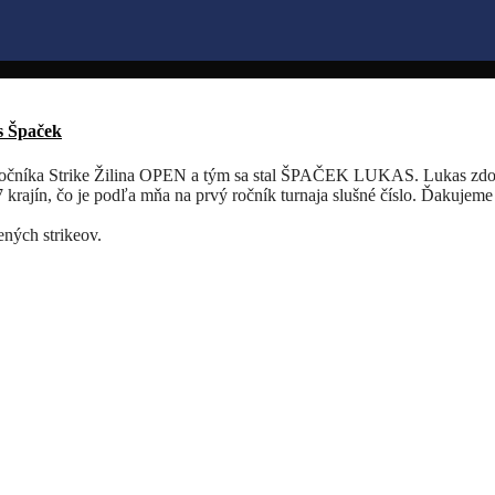
s Špaček
o ročníka Strike Žilina OPEN a tým sa stal ŠPAČEK LUKAS. Lukas zd
7 krajín, čo je podľa mňa na prvý ročník turnaja slušné číslo. Ďakujem
ných strikeov.