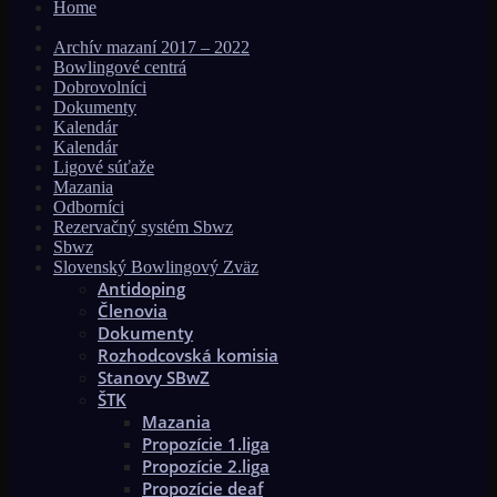
Home
Archív mazaní 2017 – 2022
Bowlingové centrá
Dobrovolníci
Dokumenty
Kalendár
Kalendár
Ligové súťaže
Mazania
Odborníci
Rezervačný systém Sbwz
Sbwz
Slovenský Bowlingový Zväz
Antidoping
Členovia
Dokumenty
Rozhodcovská komisia
Stanovy SBwZ
ŠTK
Mazania
Propozície 1.liga
Propozície 2.liga
Propozície deaf