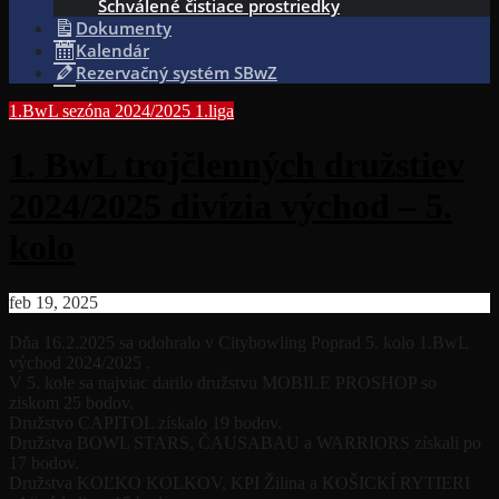
Schválené čistiace prostriedky
Dokumenty
Kalendár
Rezervačný systém SBwZ
1.BwL sezóna 2024/2025
1.liga
1. BwL trojčlenných družstiev
2024/2025 divízia východ – 5.
kolo
feb 19, 2025
Dňa 16.2.2025 sa odohralo v Citybowling Poprad 5. kolo 1.BwL
východ 2024/2025 .
V 5. kole sa najviac darilo družstvu MOBILE PROSHOP so
ziskom 25 bodov.
Družstvo CAPITOL získalo 19 bodov.
Družstva BOWL STARS, ČAUSABAU a WARRIORS získali po
17 bodov.
Družstva KOĽKO KOLKOV, KPI Žilina a KOŠICKÍ RYTIERI