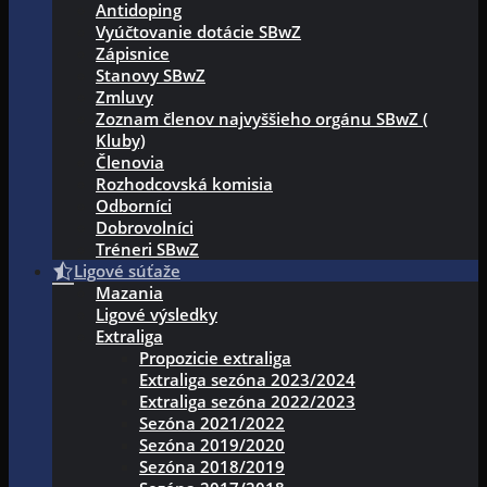
Antidoping
Vyúčtovanie dotácie SBwZ
Zápisnice
Stanovy SBwZ
Zmluvy
Zoznam členov najvyššieho orgánu SBwZ (
Kluby)
Členovia
Rozhodcovská komisia
Odborníci
Dobrovolníci
Tréneri SBwZ
Ligové súťaže
Mazania
Ligové výsledky
Extraliga
Propozicie extraliga
Extraliga sezóna 2023/2024
Extraliga sezóna 2022/2023
Sezóna 2021/2022
Sezóna 2019/2020
Sezóna 2018/2019