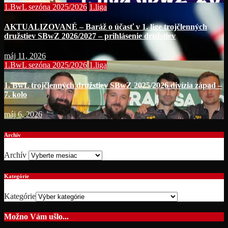
1.BwL sezóna 2025/2026
1.liga
AKTUALIZOVANÉ – Baráž o účasť v 1. lige trojčlenných
družstiev SBwZ 2026/2027 – prihlásenie družstiev
máj 11, 2026
1.BwL sezóna 2025/2026
1.liga
1. BwL trojčlenných družstiev SBwZ 2025/2026 divízia západ –
7. kolo
máj 6, 2026
Archív
Archív
Kategórie
Kategórie
Možno Vám ušlo...