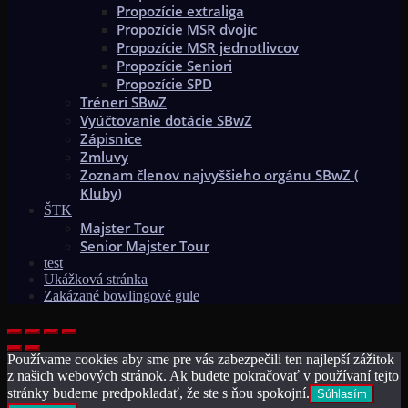
Propozície extraliga
Propozície MSR dvojíc
Propozície MSR jednotlivcov
Propozície Seniori
Propozície SPD
Tréneri SBwZ
Vyúčtovanie dotácie SBwZ
Zápisnice
Zmluvy
Zoznam členov najvyššieho orgánu SBwZ (
Kluby)
ŠTK
Majster Tour
Senior Majster Tour
test
Ukážková stránka
Zakázané bowlingové gule
Používame cookies aby sme pre vás zabezpečili ten najlepší zážitok
z našich webových stránok. Ak budete pokračovať v používaní tejto
stránky budeme predpokladať, že ste s ňou spokojní.
Súhlasím