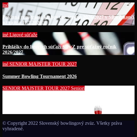
iné
Povinná registrácia klubov pre sezónu 2026/2027 v SBwZ končí
už zajtra 31.7.2026!!!
iné
Ligové súťaže
Prihlášky do ligových súťaží SBwZ pre súťažný ročník
2026/2027
iné
SENIOR MAJSTER TOUR 2027
Summer Bowling Tournament 2026
SENIOR MAJSTER TOUR 2027
Seniori
Začína séria seniorských nominačných podujatí pre účasť na
MS seniorov 2027 v Thajsku turnajom SUMMER BOWLING
TOURNAMENT 2026!!!
© Copyright 2022 Slovenský bowlingový zväz. Všetky práva
vyhradené.