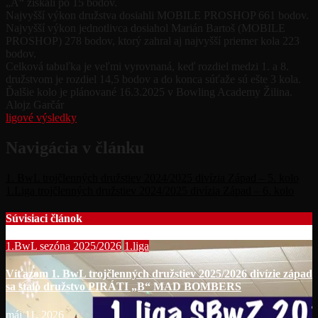
„A“ získali po 15 bodov.
Najvyšší výkon družstva dosiahli MOBILE PROSHOP 661 bodov.
Najvyšší výkon jednotlivca dosiahol Marián Bartoš (MOBILE
PROSHOP) 278 bodov, ktorý zahral aj najvyšší priemer kola 223
bodov.
Celková tabuľka je veľmi vyrovnaná, keď rozdiel medzi 1. a 8.
družstvom je rozdiel 14,5 bodov a do konca súťaže sú ešte 3 kola.
Ďalšie kolo je plánované 16.3.2025 v Bowling Academy Žilina.
Alojz Garčár
ligové výsledky
Navigácia v článku
1. BwL trojčlenných družstiev 2024/2025 divízia Západ – 5. kolo
1.Liga trojčlenných družstiev 2024/2025 divízia Západ – 6. kolo
Súvisiaci článok
1.BwL sezóna 2025/2026
1.liga
Víťazom 1. BwL trojčlenných družstiev 2025/2026 divízie západ
sa stalo družstvo PIRÁTI „B“ MAD BOMBERS
máj 11, 2026