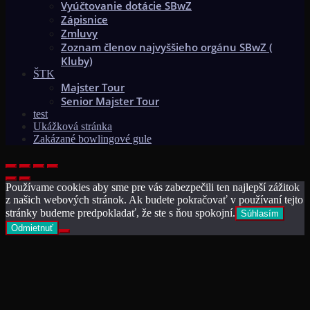
Vyúčtovanie dotácie SBwZ
Zápisnice
Zmluvy
Zoznam členov najvyššieho orgánu SBwZ (
Kluby)
ŠTK
Majster Tour
Senior Majster Tour
test
Ukážková stránka
Zakázané bowlingové gule
Používame cookies aby sme pre vás zabezpečili ten najlepší zážitok
z našich webových stránok. Ak budete pokračovať v používaní tejto
stránky budeme predpokladať, že ste s ňou spokojní.
Súhlasím
Odmietnuť