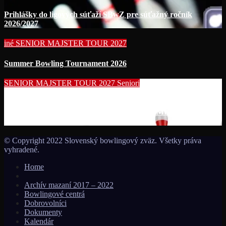
Prihlášky do ligových súťaží SBwZ pre súťažný ročník
2026/2027
iné
SENIOR MAJSTER TOUR 2027
Summer Bowling Tournament 2026
SENIOR MAJSTER TOUR 2027
Seniori
Začína séria seniorských nominačných podujatí pre účasť na
MS seniorov 2027 v Thajsku turnajom SUMMER BOWLING
TOURNAMENT 2026!!!
© Copyright 2022 Slovenský bowlingový zväz. Všetky práva
vyhradené.
Home
Archív mazaní 2017 – 2022
Bowlingové centrá
Dobrovolníci
Dokumenty
Kalendár