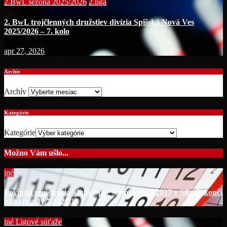
2.BwL sezóna 2025/2026
2.liga
2. BwL trojčlenných družstiev divízia Spišská Nová Ves
2025/2026 – 7. kolo
apr 27, 2026
Archív
Archív
Kategórie
Kategórie
Možno Vám ušlo...
iné
Povinná registrácia klubov pre sezónu 2026/2027 v SBwZ končí
už zajtra 31.7.2026!!!
iné
Ligové súťaže