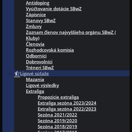
Antidoping
Vyúčtovanie dotácie SBwZ
Zápisnice
Stanovy SBwZ
Zmluvy
Zoznam členov najvyššieho orgánu SBwZ (
Kluby)
Členovia
Rozhodcovská komisia
Odborníci
Dobrovolníci
Tréneri SBwZ
Ligové súťaže
Mazania
Ligové výsledky
Extraliga
Propozicie extraliga
Extraliga sezóna 2023/2024
Extraliga sezóna 2022/2023
Sezóna 2021/2022
Sezóna 2019/2020
Sezóna 2018/2019