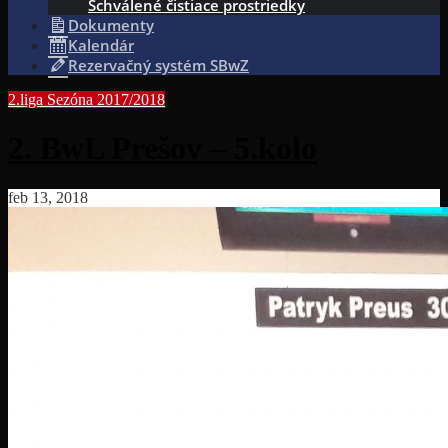
Schválené čistiace prostriedky
Dokumenty
Kalendár
Rezervačný systém SBwZ
2.liga
Sezóna 2017/2018
2. BwL Prešov – 5.kolo
feb 13, 2018