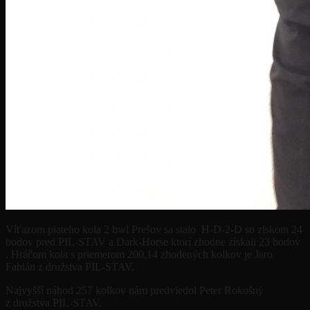
Víťazom piateho kola 2 bwl Prešov sa stalo H-D-2-D so ziskom 24
bodov pred PIL-STAV a Dark-Horse ktorí zhodne získali 23 bodov
. Hráčom kola s priemerom 200,14 zhodených kolkov je Jaro
Fabián z družstva PIL-STAV.
Najvyšší náhod 257 kolkov nám predviedol Peter Rokošný
z družstva PIL-STAV.