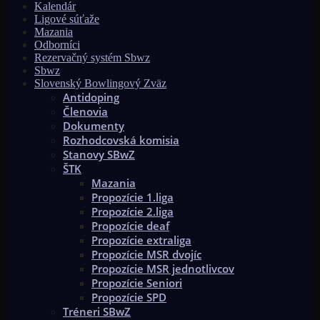
Kalendár
Ligové súťaže
Mazania
Odborníci
Rezervačný systém Sbwz
Sbwz
Slovenský Bowlingový Zväz
Antidoping
Členovia
Dokumenty
Rozhodcovská komisia
Stanovy SBwZ
ŠTK
Mazania
Propozície 1.liga
Propozície 2.liga
Propozície deaf
Propozície extraliga
Propozície MSR dvojíc
Propozície MSR jednotlivcov
Propozície Seniori
Propozície SPD
Tréneri SBwZ