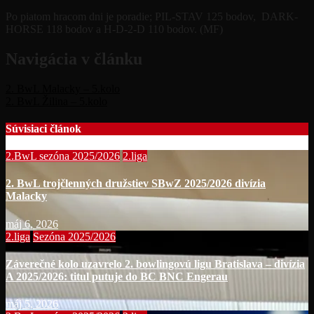
Po piatom hracom dni je poradie; PIL-STAV 125 bodov, DARK-
HORSE 118 bodov a H-D-2-D 110 bodov. (MF)
Navigácia v článku
2. BwL Malacky – 5.kolo
2. BwL Žilina – 5.kolo
Súvisiaci článok
2.BwL sezóna 2025/2026
2.liga
2. BwL trojčlenných družstiev SBwZ 2025/2026 divízia
Malacky
máj 6, 2026
2.liga
Sezóna 2025/2026
Záverečné kolo uzavrelo 2. bowlingovú ligu Bratislava – divízia
A 2025/2026: titul putuje do BC BNC Engerau
máj 5, 2026