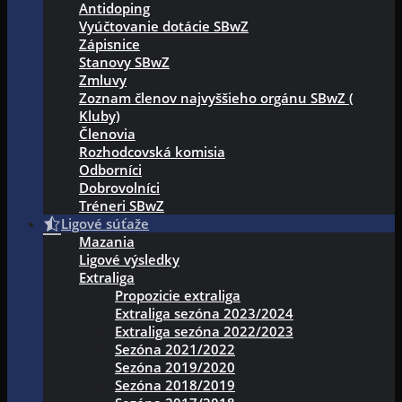
Antidoping
Vyúčtovanie dotácie SBwZ
Zápisnice
Stanovy SBwZ
Zmluvy
Zoznam členov najvyššieho orgánu SBwZ (
Kluby)
Členovia
Rozhodcovská komisia
Odborníci
Dobrovolníci
Tréneri SBwZ
Ligové súťaže
Mazania
Ligové výsledky
Extraliga
Propozicie extraliga
Extraliga sezóna 2023/2024
Extraliga sezóna 2022/2023
Sezóna 2021/2022
Sezóna 2019/2020
Sezóna 2018/2019