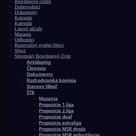
Bowlingové centrá
Dobrovolníci
Dokumenty
Kalendár
Kalendár
Ligové súťaže
Mazania
Odborníci
Rezervačný systém Sbwz
Sbwz
Slovenský Bowlingový Zväz
Antidoping
Členovia
Dokumenty
Rozhodcovská komisia
Stanovy SBwZ
ŠTK
Mazania
Propozície 1.liga
Propozície 2.liga
Propozície deaf
Propozície extraliga
Propozície MSR dvojíc
Propozície MSR jednotlivcov