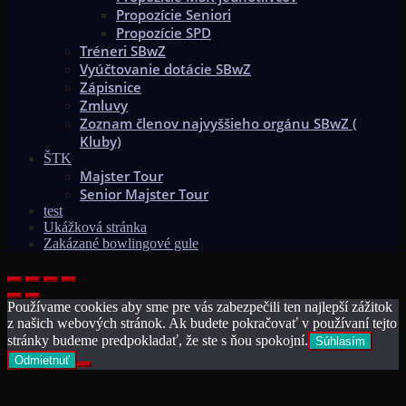
Propozície Seniori
Propozície SPD
Tréneri SBwZ
Vyúčtovanie dotácie SBwZ
Zápisnice
Zmluvy
Zoznam členov najvyššieho orgánu SBwZ (
Kluby)
ŠTK
Majster Tour
Senior Majster Tour
test
Ukážková stránka
Zakázané bowlingové gule
Používame cookies aby sme pre vás zabezpečili ten najlepší zážitok
z našich webových stránok. Ak budete pokračovať v používaní tejto
stránky budeme predpokladať, že ste s ňou spokojní.
Súhlasím
Odmietnuť