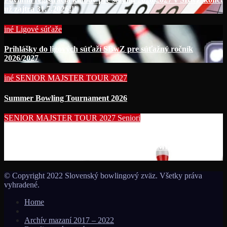
už zajtra 31.7.2026!!!
iné
Ligové súťaže
Prihlášky do ligových súťaží SBwZ pre súťažný ročník
2026/2027
iné
SENIOR MAJSTER TOUR 2027
Summer Bowling Tournament 2026
SENIOR MAJSTER TOUR 2027
Seniori
Začína séria seniorských nominačných podujatí pre účasť na
MS seniorov 2027 v Thajsku turnajom SUMMER BOWLING
TOURNAMENT 2026!!!
© Copyright 2022 Slovenský bowlingový zväz. Všetky práva
vyhradené.
Home
Archív mazaní 2017 – 2022