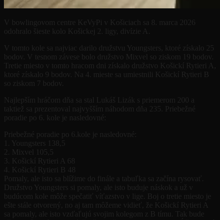
V bowlingovom centre KeVyPi v Košiciach sa 8. marca 2026
odohralo šieste kolo Košickej 2. ligy, divízie A.
V tomto kole sa najviac darilo družstvu Youngsters, ktoré získalo 25
bodov. V tesnom závese bolo družstvo Mixvel so ziskom 19 bodov.
Tretie miesto v tomto hracom dni získalo družstvo Košickí Rytieri A,
ktoré získalo 9 bodov. Na 4. mieste sa umiestnili Košickí Rytieri B
so ziskom 7 bodov.
Najlepším hráčom dňa sa stal Lukáš Lizák s priemerom 200 a
taktiež sa prezentoval najvyšším náhodom dňa 235. Priebežné
poradie po 6. kole je nasledovné:
Priebežné poradie po 6.kole je nasledovné:
1. Youngsters 138,5
2. Mixvel 105,5
3. Košickí Rytieri A 68
4. Košickí Rytieri B 48
Pomaly, ale isto sa blížime do finále a tabuľka sa začína rysovať.
Družstvo Youngsters si pomaly, ale isto buduje náskok a už v
budúcom kole môže spečatiť víťazstvo v lige. Boj o tretie miesto je
ešte stále otvorený, no aj tam môžeme vidieť, že Košickí Rytieri A
sa pomaly, ale isto vzďaľujú svojim kolegom z B tímu. Tak bude