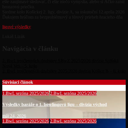
ešte zaujímavé sledovať, či ešte niečo vymyslia, alebo si Áčko zaistí
bronzovú priečku.
Siedme kolo Košickej 2. ligy, divízie A, sa uskutoční 12.apríla 2026
Ďakujem hráčom za bezproblémový a férový priebeh hracieho dňa
ligové výsledky
Lukáš Lizák
Navigácia v článku
2. BwL trojčlenných družstiev SBwZ 2025/2026 divízia Spišská
Nová Ves – 5. kolo
2. BwL trojčlenných družstiev 2025/2026 divízia Košice B – 6. kolo
Súvisiaci článok
1.BwL sezóna 2025/2026
2.BwL sezóna 2025/2026
Výsledky baráže o 1. bowlingovú ligu – divízia východ
máj 24, 2026
1.BwL sezóna 2025/2026
2.BwL sezóna 2025/2026