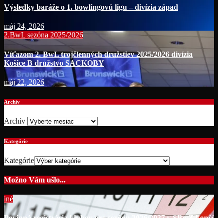
Výsledky baráže o 1. bowlingovú ligu – divízia západ
máj 24, 2026
2.BwL sezóna 2025/2026
Víťazom 2. BwL trojčlenných družstiev 2025/2026 divízia
Košice B družstvo SACKOBY
máj 22, 2026
Archív
Archív
Kategórie
Kategórie
Možno Vám ušlo...
iné
Povinná registrácia klubov pre sezónu 2026/2027 v SBwZ končí