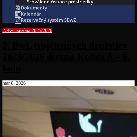
Schválené čistiace prostriedky
Dokumenty
Kalendár
Rezervačný systém SBwZ
2.BwL sezóna 2025/2026
2. BwL trojčlenných družstiev
2025/2026 divízia Košice A – 6.
kolo
mar 8, 2026