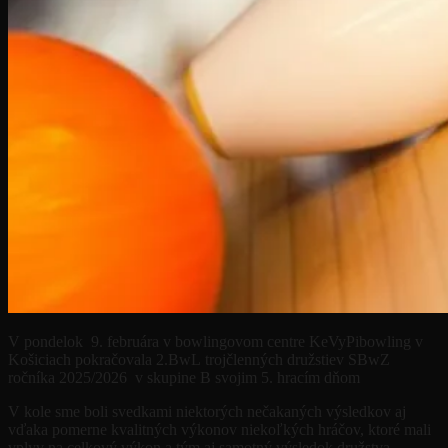
V pondelok
9. februára
v bowlingovom centre
KeVyPibowling
v
Košiciach pokračovala
2.BwL trojčlenných družstiev SBwZ
ročníka 2025/2026
v skupine B
svojim
5. hracím dňom
V
kole sme boli svedkami niektorých nečakaných výsledkov aj
vďaka pomerne kvalitných výkonov niekoľkých hráčov, ktoré mali
vplyv na celkový výkon a tým aj samotný výsledok družstva.