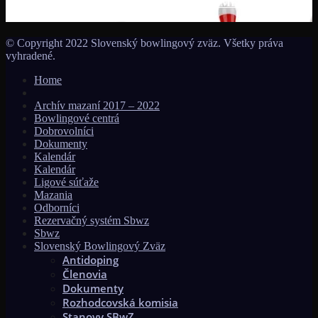
MS seniorov 2027 v Thajsku turnajom SUMMER BOWLING
TOURNAMENT 2026!!!
© Copyright 2022 Slovenský bowlingový zväz. Všetky práva
vyhradené.
Home
Archív mazaní 2017 – 2022
Bowlingové centrá
Dobrovolníci
Dokumenty
Kalendár
Kalendár
Ligové súťaže
Mazania
Odborníci
Rezervačný systém Sbwz
Sbwz
Slovenský Bowlingový Zväz
Antidoping
Členovia
Dokumenty
Rozhodcovská komisia
Stanovy SBwZ