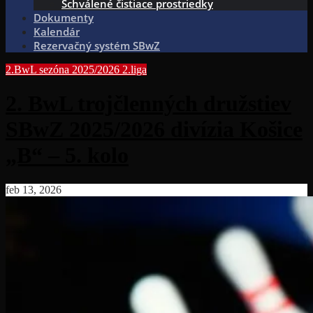
Schválené čistiace prostriedky
Dokumenty
Kalendár
Rezervačný systém SBwZ
2.BwL sezóna 2025/2026
2.liga
2. BwL trojčlenných družstiev
SBwZ 2025/2026 divízia Košice
„B“ – 5. kolo
feb 13, 2026