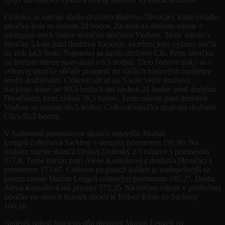
Celkovo sa najviac darilo družstvu družstvo Divočáci, ktoré ovládlo
tabuľku kola so ziskom 20 bodov. Za nimi na druhom mieste s
odstupom troch bodov skončilo družstvo Vraňare. Tretie miesto v
tabuľke 5.kola patrí družstvu Sackboy, ktorému jeho výkony stačili
na zisk 14,5 boda. Najmenej sa darilo družstvu Clo. Preto tabuľku
na štvrtom mieste uzatvárajú s 8,5 bodmi. Tieto bodové zisky sa v
celkovej tabuľke súťaže premietli do väčších bodových rozdielov
medzi družstvami. Celkovo súťaž po 5.kole vedie družstvo
Sackboy, ktoré pri 99,5 bodoch má náskok 21 bodov pred druhými
Divočákmi, ktorí získali 78,5 bodov. Tretie miesto patrí družstvu
Vraňare so ziskom 66,5 bodov. Celkovú tabuľku uzatvára družstvo
Clo s 55,5 bodmi.
V hodnotení jednotlivcov skončil najvyššie
Marian
Lengeň
z
družstva
Sackboy
s denným priemerom 1
90,00. Na
druhom mieste skončil
Ondrej Dolinský z Vraňarov
s priemerom
177,8.
Tretie miesto
patrí
Alene Kentošovej z družstva Divočáci
s
priemerom
177,67.
Celkovo po piatich kolách je najúspešnejší na
prvom mieste Marian Lengeň celkovým priemerom 195,27. Druhá
Alena Kentošová má priemer 172,35. Na treťom mieste v priebežnej
tabuľke po piatich hracích dňoch je Róbert Klain zo Sackboy
166,16.
Najlepší náhod hracieho dňa dosiahol
Marian Lengeň zo