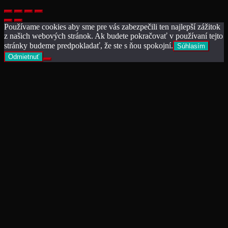
Používame cookies aby sme pre vás zabezpečili ten najlepší zážitok
z našich webových stránok. Ak budete pokračovať v používaní tejto
stránky budeme predpokladať, že ste s ňou spokojní.
Súhlasím
Odmietnuť