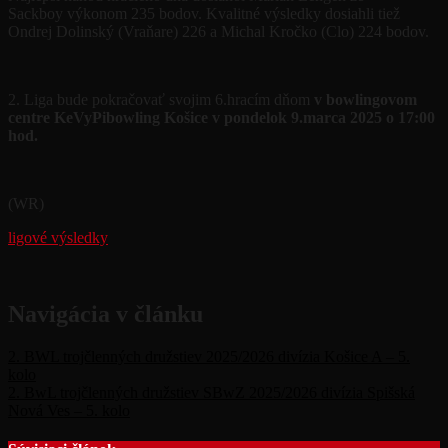
Sackboy
výkonom
235 bodov.
Kvalitné výsledky dosiahli tiež
Ondrej Dolinský (Vraňare) 226 a Michal Kročko (Clo) 224 bodov.
2. Liga bude pokračovať
svojim
6.hracím dňom
v
bowlingovom
centre KeVyPibowling Košice
v pondelok
9.marca
2025
o 17:00
hod.
(WR)
ligové výsledky
Navigácia v článku
2. BWL trojčlenných družstiev 2025/2026 divízia Košice A – 5.
kolo
2. BwL trojčlenných družstiev SBwZ 2025/2026 divízia Spišská
Nová Ves – 5. kolo