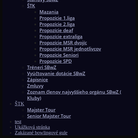
ŠTK
Mazania
Propozície 1.liga
Propozície 2.liga
Propozície deaf
Propozície extraliga
Propozície MSR dvojíc
Propozície MSR jednotlivcov
Propozície Seniori
Propozície SPD
Tréneri SBwZ
Vyúčtovanie dotácie SBwZ
Zápisnice
Zmluvy
Zoznam členov najvyššieho orgánu SBwZ (
Kluby)
ŠTK
Majster Tour
Senior Majster Tour
test
Ukážková stránka
Zakázané bowlingové gule