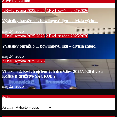
Súvisiaci článok
1.BwL sezóna 2025/2026
2.BwL sezóna 2025/2026
Výsledky baráže o 1. bowlingovú ligu – divízia východ
máj 24, 2026
1.BwL sezóna 2025/2026
2.BwL sezóna 2025/2026
Výsledky baráže o 1. bowlingovú ligu – divízia západ
máj 24, 2026
2.BwL sezóna 2025/2026
Víťazom 2. BwL trojčlenných družstiev 2025/2026 divízia
Košice B družstvo SACKOBY
máj 22, 2026
Archív
Archív