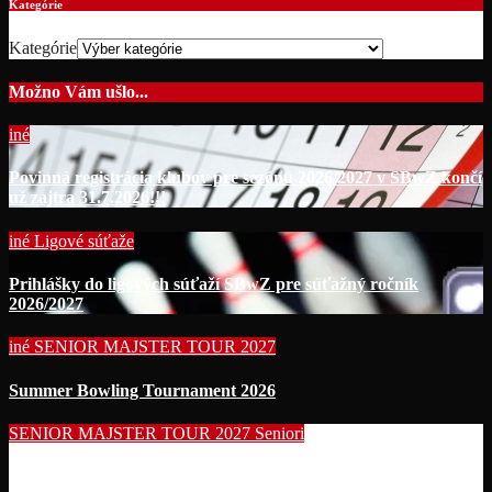
Kategórie
Kategórie
Možno Vám ušlo...
iné
Povinná registrácia klubov pre sezónu 2026/2027 v SBwZ končí
už zajtra 31.7.2026!!!
iné
Ligové súťaže
Prihlášky do ligových súťaží SBwZ pre súťažný ročník
2026/2027
iné
SENIOR MAJSTER TOUR 2027
Summer Bowling Tournament 2026
SENIOR MAJSTER TOUR 2027
Seniori
Začína séria seniorských nominačných podujatí pre účasť na