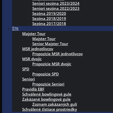
Seniori sezóna 2023/2024
Seniori sezóna 2022/2023
Sezóna 2019/2020
Sezóna 2018/2019
Sezóna 2017/2018
ŠTK
Majster Tour
Majster Tour
Senior Majster Tour
MSR jednotlivcov
Propozície MSR jednotlivcov
MSR dvojíc
Propozície MSR dvojíc
SPD
Propozície SPD
Seniori
Propozície Seniori
Pravidlá EBF
Schválené bowlingové gule
Zakázané bowlingové gule
Zoznam zakázaných gulí
Schválené čistiace prostriedky