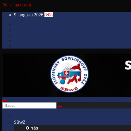
Prejsť na obsah
9. augusta 2026
8:08
SBwZ
O nás