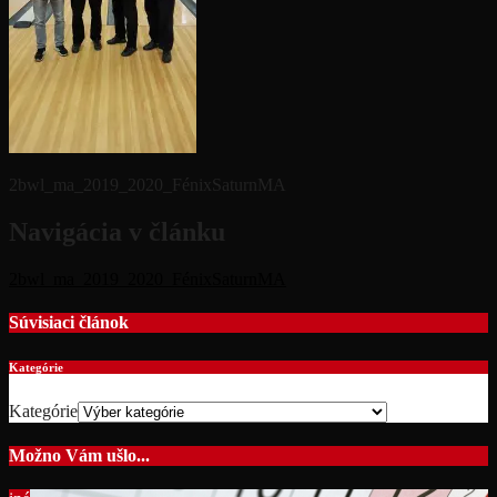
2bwl_ma_2019_2020_FénixSaturnMA
Navigácia v článku
2bwl_ma_2019_2020_FénixSaturnMA
Súvisiaci článok
Kategórie
Kategórie
Možno Vám ušlo...