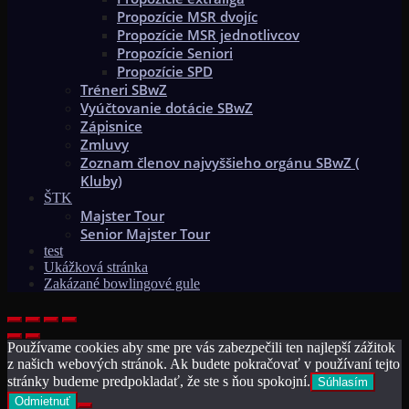
Propozície MSR dvojíc
Propozície MSR jednotlivcov
Propozície Seniori
Propozície SPD
Tréneri SBwZ
Vyúčtovanie dotácie SBwZ
Zápisnice
Zmluvy
Zoznam členov najvyššieho orgánu SBwZ (
Kluby)
ŠTK
Majster Tour
Senior Majster Tour
test
Ukážková stránka
Zakázané bowlingové gule
Používame cookies aby sme pre vás zabezpečili ten najlepší zážitok
z našich webových stránok. Ak budete pokračovať v používaní tejto
stránky budeme predpokladať, že ste s ňou spokojní.
Súhlasím
Odmietnuť