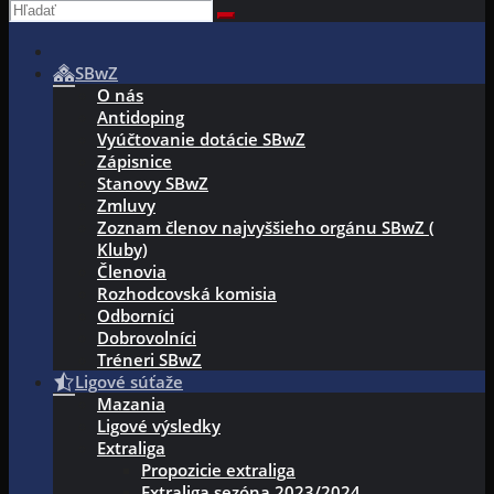
SBwZ
O nás
Antidoping
Vyúčtovanie dotácie SBwZ
Zápisnice
Stanovy SBwZ
Zmluvy
Zoznam členov najvyššieho orgánu SBwZ (
Kluby)
Členovia
Rozhodcovská komisia
Odborníci
Dobrovolníci
Tréneri SBwZ
Ligové súťaže
Mazania
Ligové výsledky
Extraliga
Propozicie extraliga
Extraliga sezóna 2023/2024