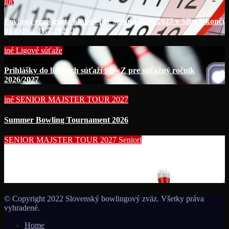
iné
Povinná registrácia klubov pre sezónu 2026/2027 v SBwZ končí
už zajtra 31.7.2026!!!
iné
Ligové súťaže
Prihlášky do ligových súťaží SBwZ pre súťažný ročník
2026/2027
iné
SENIOR MAJSTER TOUR 2027
Summer Bowling Tournament 2026
SENIOR MAJSTER TOUR 2027
Seniori
Začína séria seniorských nominačných podujatí pre účasť na
MS seniorov 2027 v Thajsku turnajom SUMMER BOWLING
TOURNAMENT 2026!!!
© Copyright 2022 Slovenský bowlingový zväz. Všetky práva
vyhradené.
Home