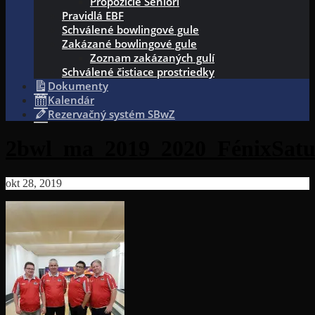
Propozície Seniori
Pravidlá EBF
Schválené bowlingové gule
Zakázané bowlingové gule
Zoznam zakázaných gulí
Schválené čistiace prostriedky
Dokumenty
Kalendár
Rezervačný systém SBwZ
2bwl_ma_2019_2020_FénixSa
okt 28, 2019