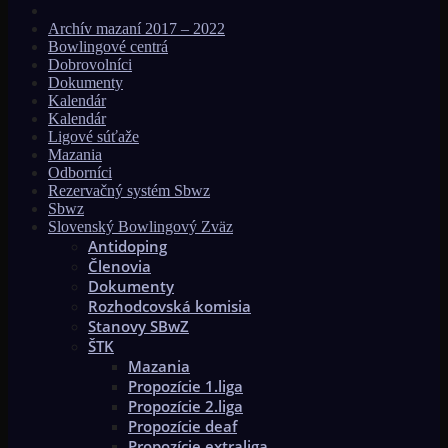
Archív mazaní 2017 – 2022
Bowlingové centrá
Dobrovolníci
Dokumenty
Kalendár
Kalendár
Ligové súťaže
Mazania
Odborníci
Rezervačný systém Sbwz
Sbwz
Slovenský Bowlingový Zväz
Antidoping
Členovia
Dokumenty
Rozhodcovská komisia
Stanovy SBwZ
ŠTK
Mazania
Propozície 1.liga
Propozície 2.liga
Propozície deaf
Propozície extraliga