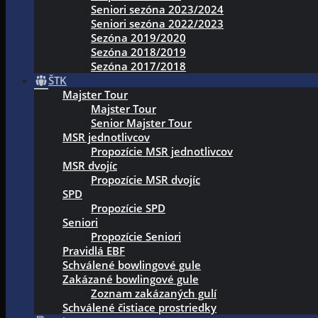
Seniori sezóna 2023/2024
Seniori sezóna 2022/2023
Sezóna 2019/2020
Sezóna 2018/2019
Sezóna 2017/2018
ŠTK
Majster Tour
Majster Tour
Senior Majster Tour
MSR jednotlivcov
Propozície MSR jednotlivcov
MSR dvojíc
Propozície MSR dvojíc
SPD
Propozície SPD
Seniori
Propozície Seniori
Pravidlá EBF
Schválené bowlingové gule
Zakázané bowlingové gule
Zoznam zakázaných gulí
Schválené čistiace prostriedky