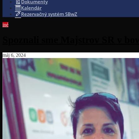
Dokumenty
Kalendár
Rezervačný systém SBwZ
iné
Spoznali sme Majstrov SR v bow
máj 6, 2024