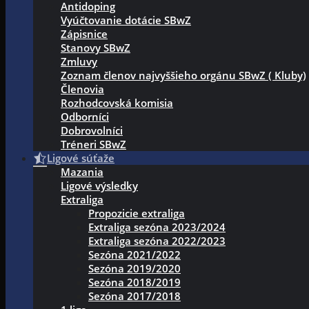
Antidoping
Vyúčtovanie dotácie SBwZ
Zápisnice
Stanovy SBwZ
Zmluvy
Zoznam členov najvyššieho orgánu SBwZ ( Kluby)
Členovia
Rozhodcovská komisia
Odborníci
Dobrovolníci
Tréneri SBwZ
Ligové súťaže
Mazania
Ligové výsledky
Extraliga
Propozicie extraliga
Extraliga sezóna 2023/2024
Extraliga sezóna 2022/2023
Sezóna 2021/2022
Sezóna 2019/2020
Sezóna 2018/2019
Sezóna 2017/2018