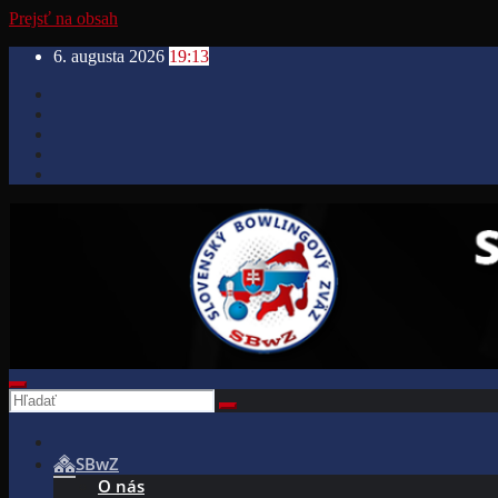
Prejsť na obsah
6. augusta 2026
19:13
SBwZ
O nás