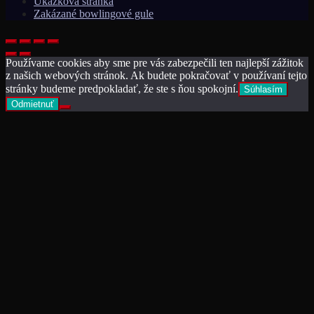
Ukážková stránka
Zakázané bowlingové gule
Používame cookies aby sme pre vás zabezpečili ten najlepší zážitok
z našich webových stránok. Ak budete pokračovať v používaní tejto
stránky budeme predpokladať, že ste s ňou spokojní.
Súhlasím
Odmietnuť