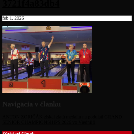
3721f4a83db4
feb 1, 2026
Navigácia v článku
ANTON ZORIČÁK získal zlatú medailu na podujatí GRAND
SENIOR CHAMPIONSHIPS 2026 vo Viedni!!!
Súvisiaci článok