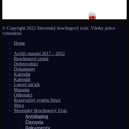
Začína séria seniorských nominačných podujatí pre účasť na
MS seniorov 2027 v Thajsku turnajom SUMMER BOWLING
TOURNAMENT 2026!!!
© Copyright 2022 Slovenský bowlingový zväz. Všetky práva
vyhradené.
Home
Archív mazaní 2017 – 2022
Bowlingové centrá
Dobrovolníci
Dokumenty
Kalendár
Kalendár
Ligové súťaže
Mazania
Odborníci
Rezervačný systém Sbwz
Sbwz
Slovenský Bowlingový Zväz
Antidoping
Členovia
Dokumenty