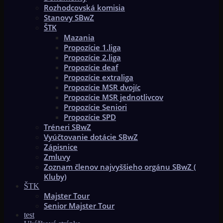
Rozhodcovská komisia
Stanovy SBwZ
ŠTK
Mazania
Propozície 1.liga
Propozície 2.liga
Propozície deaf
Propozície extraliga
Propozície MSR dvojíc
Propozície MSR jednotlivcov
Propozície Seniori
Propozície SPD
Tréneri SBwZ
Vyúčtovanie dotácie SBwZ
Zápisnice
Zmluvy
Zoznam členov najvyššieho orgánu SBwZ (
Kluby)
ŠTK
Majster Tour
Senior Majster Tour
test