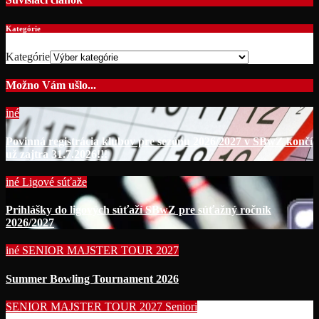
Kategórie
Kategórie
Možno Vám ušlo...
iné
Povinná registrácia klubov pre sezónu 2026/2027 v SBwZ končí
už zajtra 31.7.2026!!!
iné
Ligové súťaže
Prihlášky do ligových súťaží SBwZ pre súťažný ročník
2026/2027
iné
SENIOR MAJSTER TOUR 2027
Summer Bowling Tournament 2026
SENIOR MAJSTER TOUR 2027
Seniori