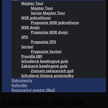
Majster Tour
Majster Tour
Senior Majster Tour
MSR jednotlivcov
Propozície MSR jednotlivcov
MSR dvojíc
Propozície MSR dvojíc
SPD
Propozície SPD
Seniori
Propozície Seniori
Pravidlá EBF
Schválené bowlingové gule
Zakázané bowlingové gule
Zoznam zakázaných gulí
Schválené čistiace prostriedky
Dokumenty
Kalendár
Rezervačný systém SBwZ
949c30df-296c-42fa-b2f9-