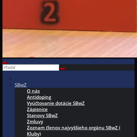
SBwZ
O nás
Antidoping
Vyúčtovanie dotácie SBwZ
Zápisnice
Stanovy SBwZ
Zmluvy
Zoznam členov najvyššieho orgánu SBwZ (
Kluby)