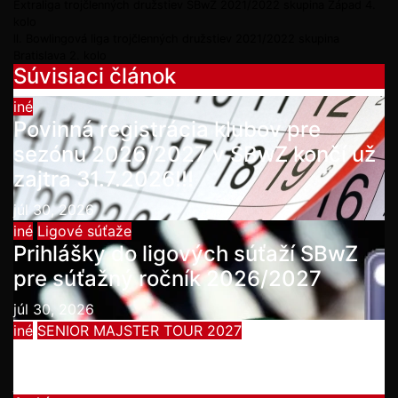
Extraliga trojčlenných družstiev SBwZ 2021/2022 skupina Západ 4.
kolo
ll. Bowlingová liga trojčlenných družstiev 2021/2022 skupina
Bratislava 2. kolo
Súvisiaci článok
iné
Povinná registrácia klubov pre
sezónu 2026/2027 v SBwZ končí už
zajtra 31.7.2026!!!
júl 30, 2026
iné
Ligové súťaže
Prihlášky do ligových súťaží SBwZ
pre súťažný ročník 2026/2027
júl 30, 2026
iné
SENIOR MAJSTER TOUR 2027
Summer Bowling Tournament 2026
júl 19, 2026