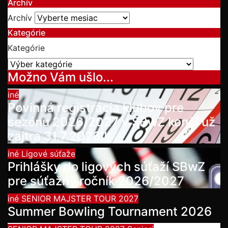
Archív
Archív
Kategórie
Kategórie
Možno Vám ušlo...
iné
Povinná registrácia klubov pre
sezónu 2026/2027 v SBwZ končí už
zajtra 31.7.2026!!!
iné
Ligové súťaže
Prihlášky do ligových súťaží SBwZ
pre súťažný ročník 2026/2027
iné
SENIOR MAJSTER TOUR 2027
Summer Bowling Tournament 2026