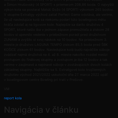
a Šimon Hrušovský (4 SPORT) s priemerom 208,86 boda. O najvyšší
výkon kola sa postaral Matúš Gožo (4 SPORT) výkonom 265 bodov.
V skupine Extraligy východ zatiaľ Perfect Game odoláva, ale veríme,
že už nasledujúce kolá sa niekomu podarí túto bowlingovú métu
hráča zdolať aj na ligovom kole. Najlepšie sa darilo družstvu 4
SPORT, ktoré našlo iba v jednom zápase premožiteľa a ziskom 28
bodov si upevnilo vedenie v priebežnom poradí pred družstvom
ZUNAMI a zvýšilo si svoj náskok na 10 bodov. Na priebežnom 3.
mieste je družstvo LAGUNA TEMPO ziskom 85,5 boda pred ŠBK
KOŠICE ziskom 61 bodov. Nasledujúce kolá budú najväčšie súboje
zvádzať najmä družstvá na 4. až 8. mieste nakoľko rozdiel medzi
postupom do finálovej skupiny a zostupom je iba 12 bodov a tak
veríme v zaujímavé a napínavé súboje v zostávajúcich dvoch kolách
základnej skupiny. Najbližšie sa 5. Extraligové kolo trojčlenných
družstiev východ 2021/2022 uskutoční dňa 27. marca 2022 opäť
v bowlingovom centre Bowling pri trati v Prešove.
VM
report kola
Navigácia v článku