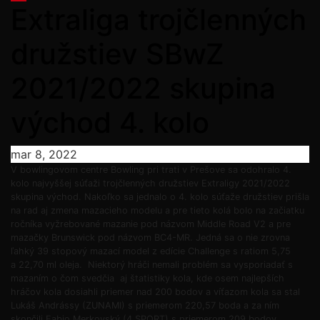
Extraliga trojčlenných
družstiev SBwZ
2021/2022 skupina
východ 4. kolo
mar 8, 2022
V bowlingovom centre Bowling pri trati v Prešove sa odohralo 4.
kolo najvyššej súťaži trojčlenných družstiev Extraligy 2021/2022
skupina východ. Nakoľko sa jednalo o 4. kolo súťaže družstiev prišla
na rad aj zmena mazacieho modelu a pre tieto kolá bolo na začiatku
ročníka vyžrebované mazanie pod názvom Middle Road V2 a pre
mazačky Brunswick pod názvom BC4-MR. Jedná sa o nie zrovna
ľahký 39 stopový mazací model z edície Challenge s ratiom 5,75
a 22,70 ml oleja. Niektorý hráči nemali problém sa vysporiadať s
mazaním o čom svedčia aj štatistiky kola, kde osem najlepších
hráčov kola dosiahli priemer nad 200 bodov a víťazom kola sa stal
Lukáš Andrássy (ZUNAMI) s priemerom 220,57 boda a za ním
skončili Fabio Merkovský (4 SPORT) s priemerom 209 bodov