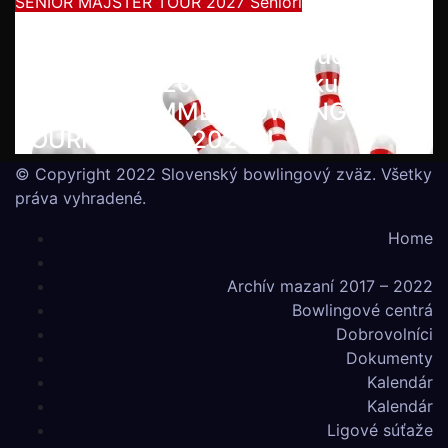
SENIOR MAJSTER TOUR 2027
Seniori
Začína séria seniorských
nominačných podujatí pre účasť na
MS seniorov 2027 v Thajsku
turnajom SUMMER BOWLING
TOURNAMENT 2026!!!
© Copyright 2022 Slovenský bowlingový zväz. Všetky
práva vyhradené.
Home
Archív mazaní 2017 – 2022
Bowlingové centrá
Dobrovolníci
Dokumenty
Kalendár
Kalendár
Ligové súťaže