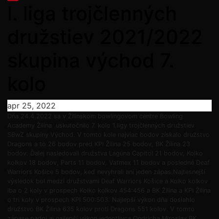
l. liga trojčlenných
družstiev 2021/2022
skupina východ 7.
kolo
apr 25, 2022
Dňa 24.4.2022 sa v Žilinskom bowlingovom centre Bowling
Academy Žilina uskutočnilo 7. kolo 1.ligy trojčlenných družstiev
SBwZ skupiny Východ. V tomto kole najviac bodov získalo družstvo
Dragons a to 26 bodov pred KPI Žilina 25 bodov, BK Žilina 23
bodov. Ďalej nasledovali družstva Lagúna Capitol 21 bodov, Kolko
kolkov 18 bodov, Parts 11 bodov, Vatmex 11 bodov a posledné Deaf
Warriors Košice 5 bodov, keď nevyhrali ani jeden zápas.Najtesnejší
výsledok bol medzi družstvami Deaf Warriors Košice a Kolko kolkov
iba o 2 koly v prospech Kolko kolkov 454:456 a BK Žilina a KPI Žilina
o tri koly v prospech KPI 500:503. Najlepší výkon dňa dosiahlo
družstvo BK Žilina 635 kolov proti Dragons 551 kolov. V tomto
zápase padol aj najlepší výkon jednotlivca Ondricha Miroslav BK