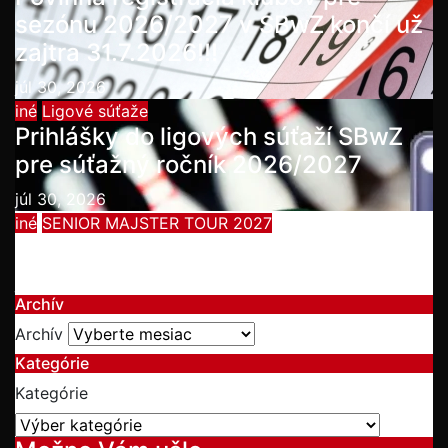
sezónu 2026/2027 v SBwZ končí už
zajtra 31.7.2026!!!
júl 30, 2026
iné
Ligové súťaže
Prihlášky do ligových súťaží SBwZ
pre súťažný ročník 2026/2027
júl 30, 2026
iné
SENIOR MAJSTER TOUR 2027
Summer Bowling Tournament 2026
júl 19, 2026
Archív
Archív
Kategórie
Kategórie