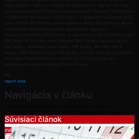
Žilina pekných 266 kolov.Najlepším jednotlivcom dňa bol Novotný
Igor s priemerom 202,00 kolov pred Jarošom Šimonom 197,29 kolov
a Ondrichom Miroslavom 197,00 kolov. V celkovom hodnotení vedie
Jaroš Šimon 190,63 kolov pred Demkom jánom 190,29 kolov ale ten
nedosiahne nadpolovičný počet odohraných zápasov a
Malchom Martinom 187,56 kolov. V celkovom poradí družstiev vedie
KPI Žilina 175,5 bodov pred Dragons 169,5 bodov Lagúna Capitol
133 bodov. Nasledujú Kolko kolkov 105 bodov, BK Žilina 104,5
bodov, Deaf Warriors Košice 99 bodov, Vatmex 98,5 bodov a Parts
95 bodov. Posledné kolo sa odohrá 15.5.2022 v Prešove v
bowlingovom centre Bowling Pri trati Prešov.
PM
report kola
Navigácia v článku
ll. liga trojčlenných družstiev skupina Prešov 2021/2022
l. liga trojčlenných družstiev 2021/2022 skupina západ 7. kolo
Súvisiaci článok
iné
Povinná registrácia klubov pre