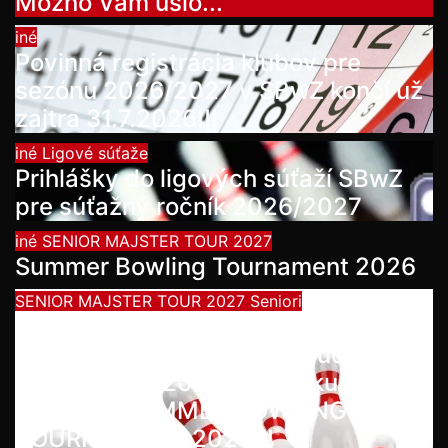
Možno Vám ušlo...
iné
Povinná registrácia klubov pre
sezónu 2026/2027 v SBwZ končí už
zajtra 31.7.2026!!!
iné
Ligové súťaže
Prihlášky do ligových súťaží SBwZ
pre súťažný ročník 2026/2027
iné
SENIOR MAJSTER TOUR 2027
Summer Bowling Tournament 2026
SENIOR MAJSTER TOUR 2027
Seniori
Začína séria seniorských
nominačných podujatí pre účasť na
MS seniorov 2027 v Thajsku
turnajom SUMMER BOWLING
TOURNAMENT 2026!!!