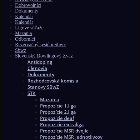
Dobrovolníci
Dokumenty
Kalendár
Kalendár
Ligové súťaže
Mazania
Odborníci
Rezervačný systém Sbwz
Sbwz
Slovenský Bowlingový Zväz
Antidoping
Členovia
Dokumenty
Rozhodcovská komisia
Stanovy SBwZ
ŠTK
Mazania
Propozície 1.liga
Propozície 2.liga
Propozície deaf
Propozície extraliga
Propozície MSR dvojíc
Propozície MSR jednotlivcov