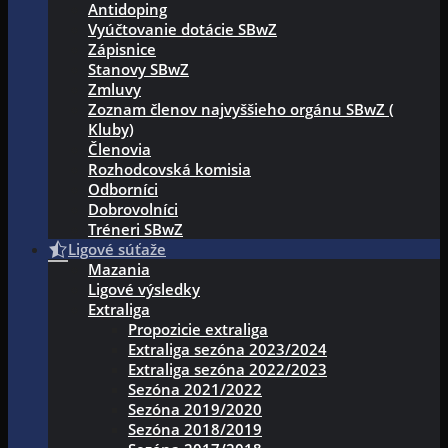
Antidoping
Vyúčtovanie dotácie SBwZ
Zápisnice
Stanovy SBwZ
Zmluvy
Zoznam členov najvyššieho orgánu SBwZ (
Kluby)
Členovia
Rozhodcovská komisia
Odborníci
Dobrovolníci
Tréneri SBwZ
Ligové súťaže
Mazania
Ligové výsledky
Extraliga
Propozicie extraliga
Extraliga sezóna 2023/2024
Extraliga sezóna 2022/2023
Sezóna 2021/2022
Sezóna 2019/2020
Sezóna 2018/2019