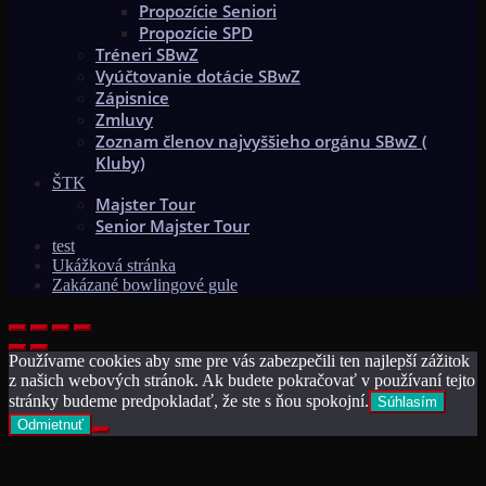
Propozície Seniori
Propozície SPD
Tréneri SBwZ
Vyúčtovanie dotácie SBwZ
Zápisnice
Zmluvy
Zoznam členov najvyššieho orgánu SBwZ (
Kluby)
ŠTK
Majster Tour
Senior Majster Tour
test
Ukážková stránka
Zakázané bowlingové gule
Používame cookies aby sme pre vás zabezpečili ten najlepší zážitok
z našich webových stránok. Ak budete pokračovať v používaní tejto
stránky budeme predpokladať, že ste s ňou spokojní.
Súhlasím
Odmietnuť