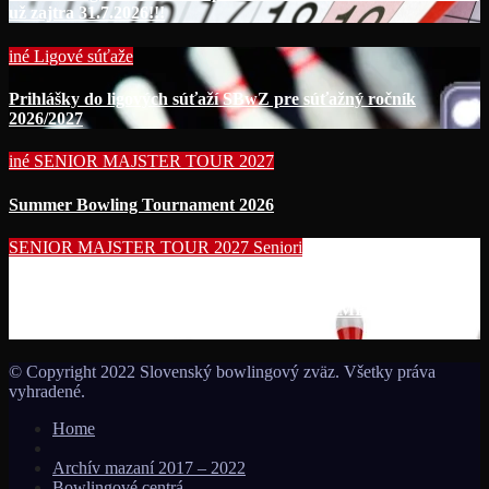
už zajtra 31.7.2026!!!
iné
Ligové súťaže
Prihlášky do ligových súťaží SBwZ pre súťažný ročník
2026/2027
iné
SENIOR MAJSTER TOUR 2027
Summer Bowling Tournament 2026
SENIOR MAJSTER TOUR 2027
Seniori
Začína séria seniorských nominačných podujatí pre účasť na
MS seniorov 2027 v Thajsku turnajom SUMMER BOWLING
TOURNAMENT 2026!!!
© Copyright 2022 Slovenský bowlingový zväz. Všetky práva
vyhradené.
Home
Archív mazaní 2017 – 2022
Bowlingové centrá