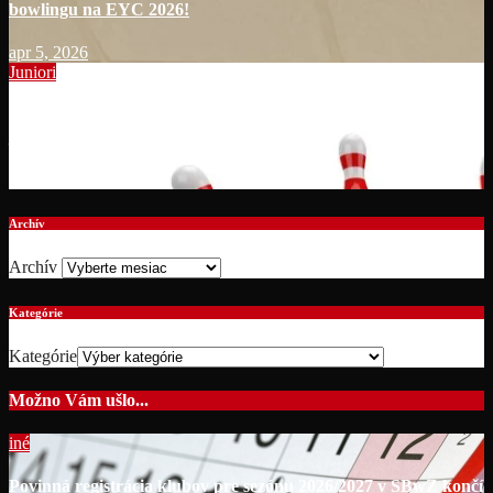
bowlingu na EYC 2026!
apr 5, 2026
Juniori
Výzva pre kluby registrované v SBwZ o udelenie dotácie pre
junior do 23 rokov !!!
dec 9, 2025
Archív
Archív
Kategórie
Kategórie
Možno Vám ušlo...
iné
Povinná registrácia klubov pre sezónu 2026/2027 v SBwZ končí