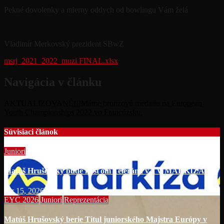
Pekné dovolenky a mierny oddych od bowlingu Vám želá
Vladimír Merkovský prezident SBwZ
msrj_2021_2022_muzi FINAL.xlsx
Navigácia v článku
AKTUALIZOVANÉ!!!Máme bronzovú medailu na European
Youth Championships 2022 vo Francúzsku.
Súvisiaci článok
Juniori
Matúš Hrušovský bude hosťom Telerána v TV MARKÍZA
apr 15, 2026
EYC 2026
Juniori
Reprezentácia
Matúš Hrušovský berie Titul juniorského Majstra Európy v