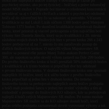
bloku hier najlepších hráčov Európy v bowlingu je ťažšie po
psychickej stránke, ako po tej fyzickej – hráčskej a práve tohoročný
model MSR mužov v Poprade bol hlavne o celodennej koncentrácii
nevzdávať sa aj v ťažších chvíľach a taktiež o psychickej odolnosti
hráča až do záverečnej hry čo sa nakoniec aj potvrdilo. Víťazom
kvalifikácie sa stal Lukáš Lizák súčtom 1388 bodov pred Matejom
Tobisom 1371 bodov. Po skončení kvalifikácie nasledovali finálové
kroky, ktoré priniesli aj viaceré prekvapenia a tým najväčším boli
výkony hier Daniela Jánoša, ktorý sa po kvalifikácii z 20. miesta
zásluhou svojich dvoch finálových hier v prvom kroku 266 a 243
bodov prebojoval až na 7. miesto čo mu zaručovalo postup do
ďalších finálových krokov. O najvyšší výkon Majstrovstiev SR
mužov sa postaral ešte junior Matej Tobis atakom Perfect Game
300, ale napokon sa jeho skvelý výkon zastavil na čísle 299 bodov.
Do prvého finálového kroku si hráči prenášali 50% nahratých bodov
z kvalifikácie a k týmto bodom si pripočítali dve hry odohraté
v prvom finálovom kroku. V druhom finálovom kroku sme spoznali
najlepších 16 hráčov, ktorý si k súčtu bodov z prvého finálového
kroku pripočítali aj jednu hru v druhom kroku. Do tretieho
finálového kroku sa prebojovalo najlepších osem hráčov podujatia
a hráči mali poslednú šancu v jednej hre zvrátiť výsledky a tím aj
rozhodnúť o postupe do finálových KO súbojov, kde sa prebojovali
najlepší 4 hráči celých Majstrovstiev SR mužov. Pri tomto module
Majstrovstiev SR mužov sa do KO súbojov dostali hráči, ktorý
počas celého podujatia zaznamenali skvelé vyrovnané výkony a tak