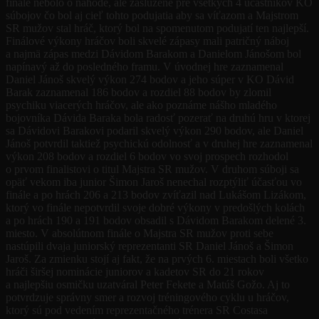
finále nebolo o náhode, ale zaslúžené pre všetkých 4 účastníkov KO
súbojov čo bol aj cieľ tohto podujatia aby sa víťazom a Majstrom
SR mužov stal hráč, ktorý bol na spomenutom podujatí ten najlepší.
Finálové výkony hráčov boli skvelé zápasy mali patričný náboj
a najmä zápas medzi Dávidom Barakom a Danielom Jánošom bol
napínavý až do posledného framu. V úvodnej hre zaznamenal
Daniel Jánoš skvelý výkon 274 bodov a jeho súper v KO Dávid
Barak zaznamenal 186 bodov a rozdiel 88 bodov by zlomil
psychiku viacerých hráčov, ale ako poznáme nášho mladého
bojovníka Dávida Baraka bola radosť pozerať na druhú hru v ktorej
sa Dávidovi Barakovi podaril skvelý výkon 290 bodov, ale Daniel
Jánoš potvrdil taktiež psychickú odolnosť a v druhej hre zaznamenal
výkon 208 bodov a rozdiel 6 bodov vo svoj prospech rozhodol
o prvom finalistovi o titul Majstra SR mužov. V druhom súboji sa
opäť vekom iba junior Šimon Jaroš nenechal rozptýliť účasťou vo
finále a po hrách 206 a 213 bodov zvíťazil nad Lukášom Lizákom,
ktorý vo finále nepotvrdil svoje dobré výkony v predošlých kolách
a po hrách 190 a 191 bodov obsadil s Dávidom Barakom delené 3.
miesto. V absolútnom finále o Majstra SR mužov proti sebe
nastúpili dvaja juniorský reprezentanti SR Daniel Jánoš a Šimon
Jaroš. Za zmienku stojí aj fakt, že na prvých 6. miestach boli všetko
hráči širšej nominácie juniorov a kadetov SR do 21 rokov
a najlepšiu osmičku uzatváral Peter Fekete a Matúš Gožo. Aj to
potvrdzuje správny smer a rozvoj tréningového cyklu u hráčov,
ktorý sú pod vedením reprezentačného trénera SR Costasa