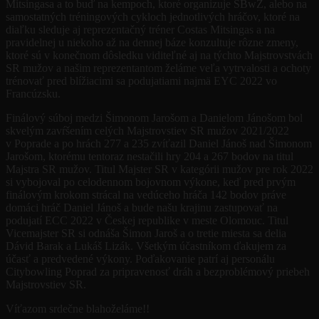
Mitsingasa a to buď na kempoch, ktoré organizuje SBwZ, alebo na
samostatných tréningových cykloch jednotlivých hráčov, ktoré na
diaľku sleduje aj reprezentačný tréner Costas Mitsingas a na
pravidelnej u niekoho až na dennej báze konzultuje rôzne zmeny,
ktoré sú v konečnom dôsledku viditeľné aj na týchto Majstrovstvách
SR mužov a našim reprezentantom želáme veľa vytrvalosti a ochoty
trénovať pred blížiacimi sa podujatiami najmä EYC 2022 vo
Francúzsku.
Finálový súboj medzi Šimonom Jarošom a Danielom Jánošom bol
skvelým zavŕšením celých Majstrovstiev SR mužov 2021/2022
v Poprade a po hrách 277 a 235 zvíťazil Daniel Jánoš nad Šimonom
Jarošom, ktorému tentoraz nestačili hry 204 a 267 bodov na titul
Majstra SR mužov. Titul Majster SR v kategórii mužov pre rok 2022
si vybojoval po celodennom bojovnom výkone, keď pred prvým
finálovým krokom strácal na vedúceho hráča 142 bodov práve
domáci hráč Daniel Jánoš a bude našu krajinu zastupovať na
podujatí ECC 2022 v Českej republike v meste Olomouc. Titul
Vicemajster SR si odnáša Šimon Jaroš a o tretie miesta sa delia
Dávid Barak a Lukáš Lizák. Všetkým účastníkom ďakujem za
účasť a predvedené výkony. Poďakovanie patrí aj personálu
Citybowling Poprad za pripravenosť dráh a bezproblémový priebeh
Majstrovstiev SR.
Víťazom srdečne blahoželáme!!