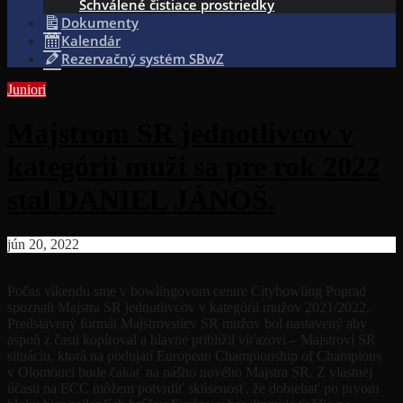
Schválené čistiace prostriedky
Dokumenty
Kalendár
Rezervačný systém SBwZ
Juniori
Majstrom SR jednotlivcov v
kategórii muži sa pre rok 2022
stal DANIEL JÁNOŠ.
jún 20, 2022
Počas víkendu sme v bowlingovom centre Citybowling Poprad
spoznali Majstra SR jednotlivcov v kategórii mužov 2021/2022.
Predstavený formát Majstrovstiev SR mužov bol nastavený aby
aspoň z časti kopíroval a hlavne priblížil víťazovi – Majstrovi SR
situáciu, ktorá na podujatí European Championship of Champions
v Olomouci bude čakať na nášho nového Majstra SR. Z vlastnej
účasti na ECC môžem potvrdiť skúsenosť, že dobiehať po prvom