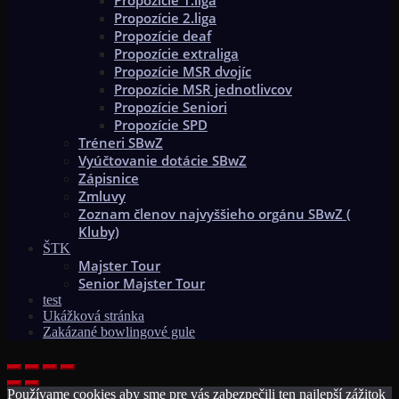
Propozície 2.liga
Propozície deaf
Propozície extraliga
Propozície MSR dvojíc
Propozície MSR jednotlivcov
Propozície Seniori
Propozície SPD
Tréneri SBwZ
Vyúčtovanie dotácie SBwZ
Zápisnice
Zmluvy
Zoznam členov najvyššieho orgánu SBwZ (
Kluby)
ŠTK
Majster Tour
Senior Majster Tour
test
Ukážková stránka
Zakázané bowlingové gule
Používame cookies aby sme pre vás zabezpečili ten najlepší zážitok