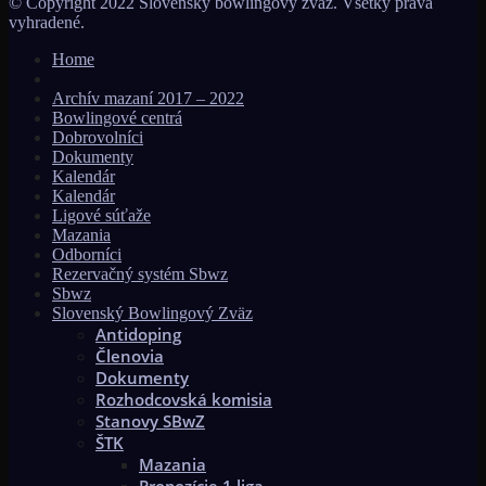
© Copyright 2022 Slovenský bowlingový zväz. Všetky práva
vyhradené.
Home
Archív mazaní 2017 – 2022
Bowlingové centrá
Dobrovolníci
Dokumenty
Kalendár
Kalendár
Ligové súťaže
Mazania
Odborníci
Rezervačný systém Sbwz
Sbwz
Slovenský Bowlingový Zväz
Antidoping
Členovia
Dokumenty
Rozhodcovská komisia
Stanovy SBwZ
ŠTK
Mazania
Propozície 1.liga