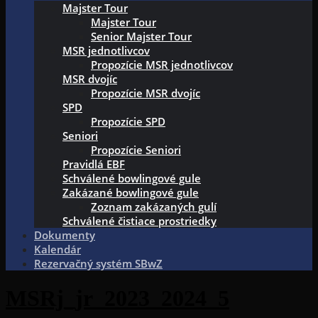
Majster Tour
Majster Tour
Senior Majster Tour
MSR jednotlivcov
Propozície MSR jednotlivcov
MSR dvojíc
Propozície MSR dvojíc
SPD
Propozície SPD
Seniori
Propozície Seniori
Pravidlá EBF
Schválené bowlingové gule
Zakázané bowlingové gule
Zoznam zakázaných gulí
Schválené čistiace prostriedky
Dokumenty
Kalendár
Rezervačný systém SBwZ
MSRj_jr_2023_2024_5