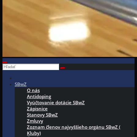
SBwZ
O nás
Antidoping
Vyúčtovanie dotácie SBwZ
Zápisnice
Stanovy SBwZ
Zmluvy
Zoznam členov najvyššieho orgánu SBwZ (
Kluby)