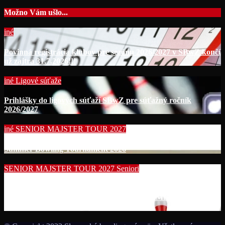
Možno Vám ušlo...
iné
Povinná registrácia klubov pre sezónu 2026/2027 v SBwZ končí
už zajtra 31.7.2026!!!
iné
Ligové súťaže
Prihlášky do ligových súťaží SBwZ pre súťažný ročník
2026/2027
iné
SENIOR MAJSTER TOUR 2027
Summer Bowling Tournament 2026
SENIOR MAJSTER TOUR 2027
Seniori
Začína séria seniorských nominačných podujatí pre účasť na
MS seniorov 2027 v Thajsku turnajom SUMMER BOWLING
TOURNAMENT 2026!!!