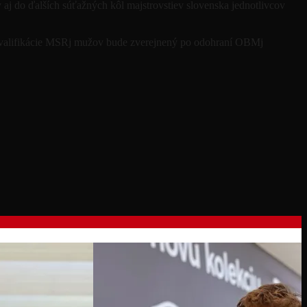
 aj do ďalších súťažných kôl majstrovstiev slovenska jednotlivcov
o kvalifikácie MSRj mužov bude zverejnený po odohraní OBMj