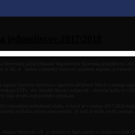
a jednotlivcov 2017/2018
a Slovensku začnú Oblastné Majstrovstvá Slovenska jednotlivcov 2017
ny je
15,-
€. Juniori a juniorky štartovný poplatok neplatia, povinnosť u
súpiske žiadneho družstva v ligových súťažiach SBwZ a nemajú zaplat
 preukazu ZŤP), aby uhradili členský príspevok – licenciu hráča vo 
ť číslo svojho registračného preukazu.
odľa regionálnej príslušnosti klubu, za ktorý je v sezóne 2017/2018 reg
rvalého bydliska pričom platí pravidlo, že hráč si môže zvoliť centrum,
 t.j. Majster/Majsterka SR, je umožnený štart priamo vo finálovom kol