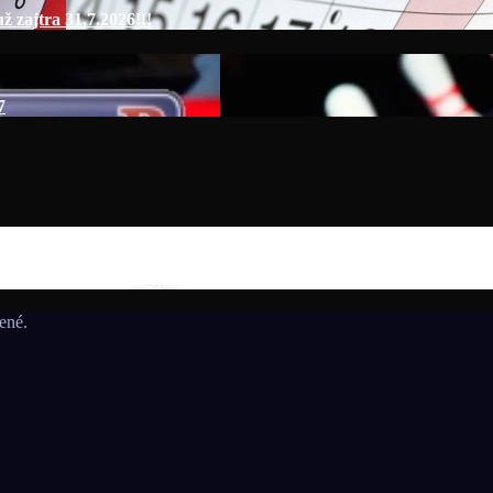
 zajtra 31.7.2026!!!
7
 na MS seniorov 2027 v Thajsku turnajom SUMMER BOWLING T
ené.