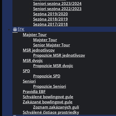
Seniori sezóna 2023/2024
Seniori sezóna 2022/2023
Sezóna 2019/2020
Sezóna 2018/2019
Sezóna 2017/2018
ŠTK
Majster Tour
Majster Tour
Senior Majster Tour
MSR jednotlivcov
Propozície MSR jednotlivcov
MSR dvojíc
Propozície MSR dvojíc
SPD
Propozície SPD
Seniori
Propozície Seniori
Pravidlá EBF
Schválené bowlingové gule
Zakázané bowlingové gule
Zoznam zakázaných gulí
Schválené čistiace prostriedky