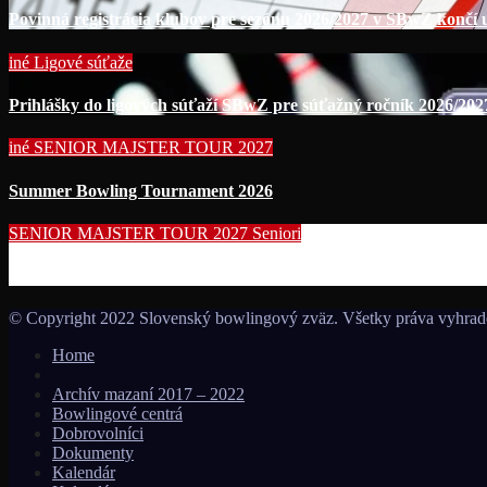
Povinná registrácia klubov pre sezónu 2026/2027 v SBwZ končí už
iné
Ligové súťaže
Prihlášky do ligových súťaží SBwZ pre súťažný ročník 2026/202
iné
SENIOR MAJSTER TOUR 2027
Summer Bowling Tournament 2026
SENIOR MAJSTER TOUR 2027
Seniori
Začína séria seniorských nominačných podujatí pre účasť
© Copyright 2022 Slovenský bowlingový zväz. Všetky práva vyhrad
Home
Archív mazaní 2017 – 2022
Bowlingové centrá
Dobrovolníci
Dokumenty
Kalendár