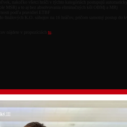
oľvek, nakoľko všetci hráči v týchto kategóriách postupujú automaticky
 kole MSRj a to aj bez absolvovania eliminačných kôl OBMj a MRj
vnosti podľa pravidiel ETBF
p do finálových K.O. súbojov na 16 hráčov, pričom samotný postup d
cov nájdete v propozíciách
tu
.
ký !!!