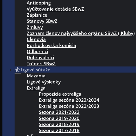
Antidoping
Vyúčtovanie dotácie SBwZ
Zápisnice
Stanovy SBwZ
Zmluvy
Zoznam členov najvyššieho orgánu SBwZ ( Kluby)
Členovia
Rozhodcovská komisia
Odborníci
Dobrovolníci
Tréneri SBwZ
Ligové súťaže
Mazania
Ligové výsledky
Extraliga
Propozicie extraliga
Extraliga sezóna 2023/2024
Extraliga sezóna 2022/2023
Sezóna 2021/2022
Sezóna 2019/2020
Sezóna 2018/2019
Sezóna 2017/2018