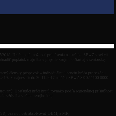
/2018. Hráči majú možnosť prihlásenia na stránke SBwZ v sekcii
hradiť poplatok majú iba v prípade záujmu o štart aj v seniorskej
ený členský príspevok – individuálnu licenciu hráča pre sezónu
výške 19,- € najneskôr do 30.11.2017 na účet SBwZ SK02 1100 0000
istrovaný. Hosťujúci hráči hrajú rovnako podľa regionálnej príslušnosti
 ale vždy iba v rámci svojho kraja.
e MSRj bez nutnosti absolvovať OBMj a MRj