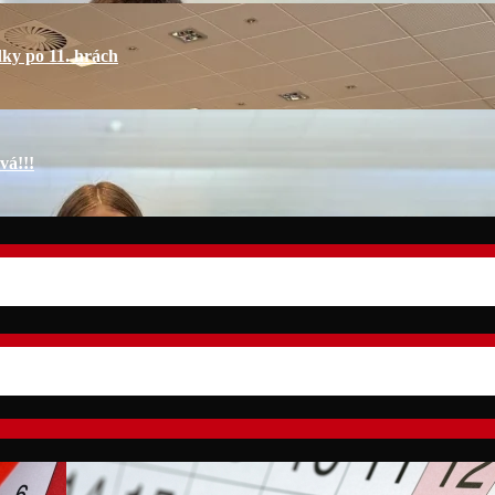
dky po 11. hrách
vá!!!