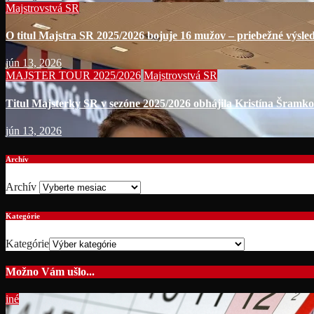
Majstrovstvá SR
O titul Majstra SR 2025/2026 bojuje 16 mužov – priebežné výsle
jún 13, 2026
MAJSTER TOUR 2025/2026
Majstrovstvá SR
Titul Majsterky SR v sezóne 2025/2026 obhájila Kristína Šramko
jún 13, 2026
Archív
Archív
Kategórie
Kategórie
Možno Vám ušlo...
iné