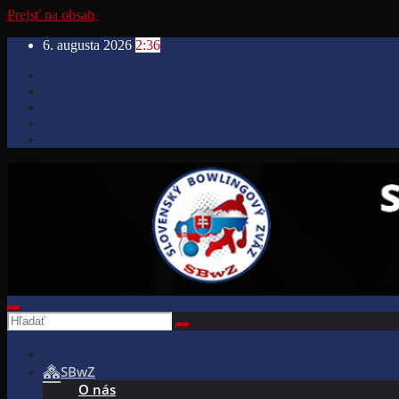
Prejsť na obsah
6. augusta 2026
2:36
SBwZ
O nás