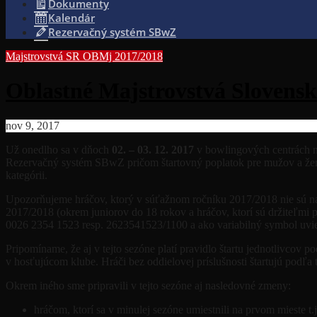
Dokumenty
Kalendár
Rezervačný systém SBwZ
Majstrovstvá SR
OBMj 2017/2018
Oblastné Majstrovstvá Slovensk
nov 9, 2017
Už onedlho sa v dňoch
02. – 03. 12. 2017
v bowlingových centrách n
Rezervačný systém SBwZ pričom štartovný poplatok pre mužov a že
kategórii.
Upozorňujeme hráčov, ktorý v súťažnom ročníku 2017/2018 nie sú na 
2017/2018 (okrem juniorov do 18 rokov a hráčov, ktorí sú držiteľmi
0026 2354 1523 resp. 2623541523/1100 a ako variabilný symbol uvies
Pripomíname, že aj v tejto sezóne platí pravidlo štartu jednotlivcov p
v hosťujúcom klube. Hráči bez oddielovej príslušnosti štartujú podľa t
Okrem iného sme pripravili v tejto sezóne aj nasledovné zmeny:
hráčom, ktorí sa v minulej sezóne umiestnili na prvom mieste