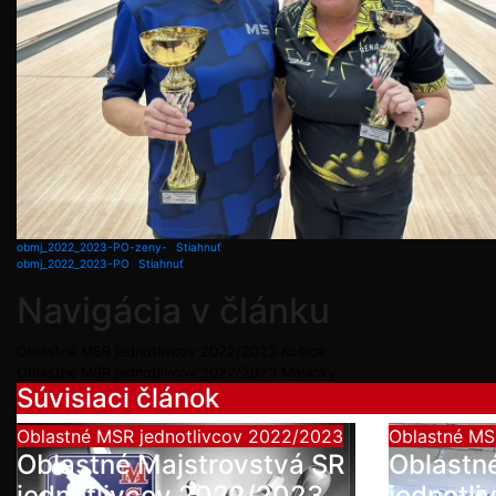
obmj_2022_2023-PO-zeny-
Stiahnuť
obmj_2022_2023-PO
Stiahnuť
Navigácia v článku
Oblastné MSR jednotlivcov 2022/2023 Košice
Oblastné MSR jednotlivcov 2022/2023 Malacky
Súvisiaci článok
Oblastné MSR jednotlivcov 2022/2023
Oblastné MS
Oblastné Majstrovstvá SR
Oblastn
jednotlivcov 2022/2023
jednotl