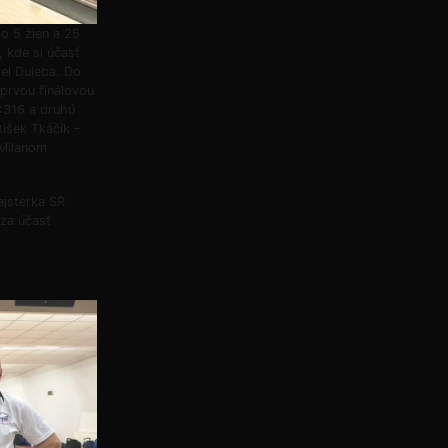
o 5 žien a 25
 kde si účasť
el Duleba. Do
 prvou finálovou
5:316 a druhú
tišek Tkáčik –
 Milanom
ajsterka SR
za účasť