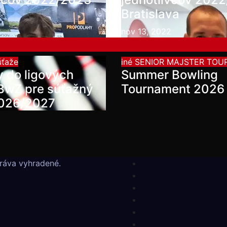
Bratislava
2
nov 13, 2022
úťaže
iné
SENIOR MAJSTER TOU
y do ligových
Summer Bowling
SBwZ pre súťažný
Tournament 2026
2026/2027
ráva vyhradené.