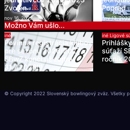
Zvolen
Poprad
nov 16, 2022
nov 13, 202
Možno Vám ušlo...
iné
iné
Ligové s
Povinná registrácia klubov
Prihlášk
pre sezónu 2026/2027 v
súťaží 
SBwZ končí už zajtra
ročník 
31.7.2026!!!
© Copyright 2022 Slovenský bowlingový zväz. Všetky p