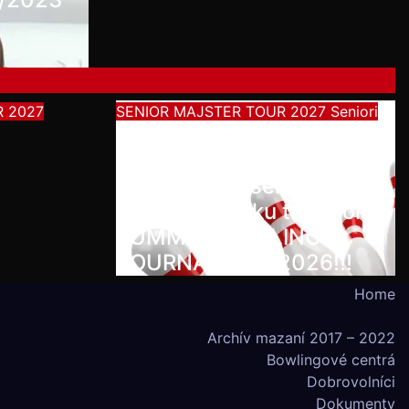
R 2027
SENIOR MAJSTER TOUR 2027
Seniori
Začína séria seniorských
nominačných podujatí pre
účasť na MS seniorov
2027 v Thajsku turnajom
SUMMER BOWLING
TOURNAMENT 2026!!!
Home
Archív mazaní 2017 – 2022
Bowlingové centrá
Dobrovolníci
Dokumenty