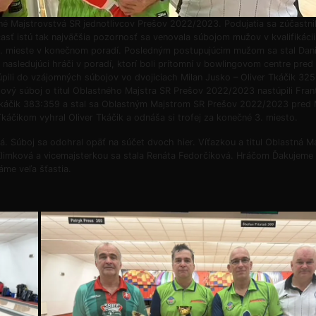
tné Majstrovstvá SR jednotlivcov Prešov 2022/2023. Podujatia sa zúčastnil
ť istú tak najväčšia pozornosť sa venovala súbojom mužov v kvalifikácii,
18. mieste v konečnom poradí. Posledným postupujúcim mužom sa stal Dani
e nasledujúci hráči v poradí, ktorí boli prítomní v bowlingovom centre pred
túpili do vzájomných súbojov vo dvojiciach Milan Jusko – Oliver Tkáčik 32
álový súboj o titul Oblastného Majstra SR Prešov 2022/2023 nastúpili Fran
 Tkáčik 383:359 a stal sa Oblastným Majstrom SR Prešov 2022/2023 pred
áčikom vyhral Oliver Tkáčik a odnáša si trofej za konečné 3. miesto.
vá. Súboj sa odohral opäť na súčet dvoch hier. Víťazkou a titul Oblastná M
limková a vicemajsterkou sa stala Renáta Fedorčíková. Hráčom Ďakujeme 
láme veľa šťastia.