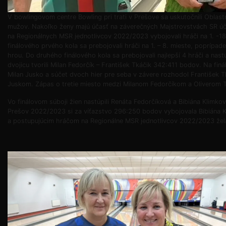
V bowlingovom centre Bowling pri trati v Prešove sa uskutočnili Oblas
mužov. Nakoľko ženy majú účasť na záverečných Majstrovstvách SR účas
na Regionálnych MSR jednotlivcov 2022/2023 vybojovali hráči na 1. -
finálového prvého kola sa prebojovali hráči na 1. – 8. mieste, poprípad
hrou. Do druhého finálového kola sa prebojovali najlepší 4 hráči a nas
dvojicu tvorili Milan Fedorčík – František Tkáčik 342:411 bodov. Na fin
Milan Jusko a súčet dvoch hier pre seba v závere rozhodol František
Juskom. Zápas o tretie miesto medzi Milanom Fedorčíkom a Oliverom Tk
Vo finálovom súboji žien nastúpili Renáta Fedorčíková a Bibiána Klimko
Prešov 2022/2023 si za víťazstvo 296:250 bodov vybojovala Bibiána K
a postupujúcim hráčom na Regionálne MSR jednotlivcov 2022/2023 že