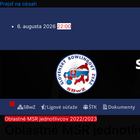
Prejsť na obsah
6. augusta 2026
22:00
SBwZ
Ligové súťaže
ŠTK
Dokumenty
Oblastné MSR jednotlivcov 2022/2023
Oblastné MSR jednotl