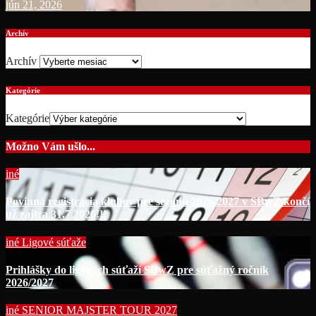
jún 21, 2026
Archív
Archív
Kategórie
Kategórie
Možno Vám ušlo...
iné
Povinná registrácia klubov pre sezónu 2026/2027 v SBwZ končí
už zajtra 31.7.2026!!!
iné
Ligové súťaže
Prihlášky do ligových súťaží SBwZ pre súťažný ročník
2026/2027
iné
SENIOR MAJSTER TOUR 2027