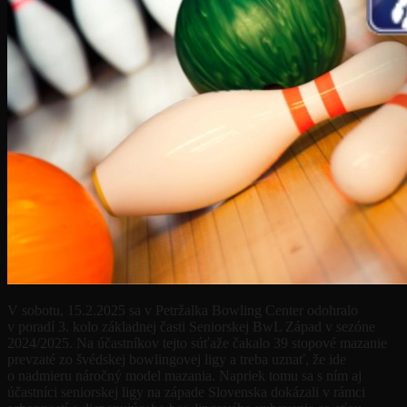
V sobotu, 15.2.2025 sa v Petržalka Bowling Center odohralo
v poradí 3. kolo základnej časti Seniorskej BwL Západ v sezóne
2024/2025. Na účastníkov tejto súťaže čakalo 39 stopové mazanie
prevzaté zo švédskej bowlingovej ligy a treba uznať, že ide
o nadmieru náročný model mazania. Napriek tomu sa s ním aj
účastníci seniorskej ligy na západe Slovenska dokázali v rámci