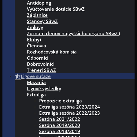
Antidoping
Vyúčtovanie dotácie SBwZ
Zápisnice
Stanovy SBwZ
Zmluvy
Zoznam členov najvyššieho orgánu SBwZ (
Kluby)
Členovia
Rozhodcovská komisia
Odborníci
Dobrovolníci
Tréneri SBwZ
Ligové súťaže
Mazania
Ligové výsledky
Extraliga
Propozicie extraliga
Extraliga sezóna 2023/2024
Extraliga sezóna 2022/2023
Sezóna 2021/2022
Sezóna 2019/2020
Sezóna 2018/2019