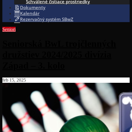
Schválené čistiace prostriedky
Dokumenty
Kalendár
Rezervačný systém SBwZ
Seniori
Seniorská BwL trojčlenných
družstiev 2024/2025 divízia
Západ – 3. kolo
feb 15, 2025