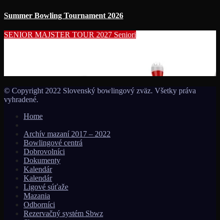
Summer Bowling Tournament 2026
SENIOR MAJSTER TOUR 2027
Seniori
Začína séria seniorských nominačných podujatí pre účasť na
MS seniorov 2027 v Thajsku turnajom SUMMER BOWLING
TOURNAMENT 2026!!!
© Copyright 2022 Slovenský bowlingový zväz. Všetky práva
vyhradené.
Home
Archív mazaní 2017 – 2022
Bowlingové centrá
Dobrovolníci
Dokumenty
Kalendár
Kalendár
Ligové súťaže
Mazania
Odborníci
Rezervačný systém Sbwz