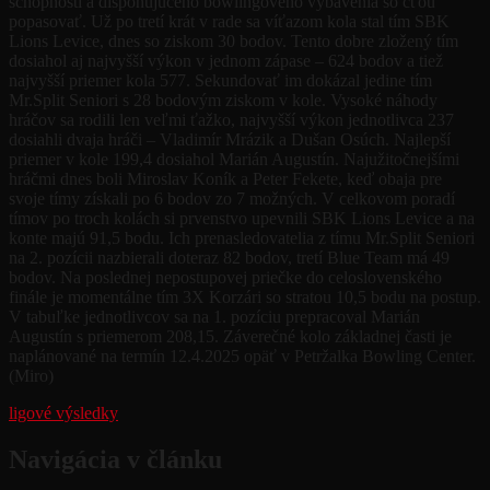
schopností a disponujúceho bowlingového vybavenia so cťou
popasovať. Už po tretí krát v rade sa víťazom kola stal tím SBK
Lions Levice, dnes so ziskom 30 bodov. Tento dobre zložený tím
dosiahol aj najvyšší výkon v jednom zápase – 624 bodov a tiež
najvyšší priemer kola 577. Sekundovať im dokázal jedine tím
Mr.Split Seniori s 28 bodovým ziskom v kole. Vysoké náhody
hráčov sa rodili len veľmi ťažko, najvyšší výkon jednotlivca 237
dosiahli dvaja hráči – Vladimír Mrázik a Dušan Osúch. Najlepší
priemer v kole 199,4 dosiahol Marián Augustín. Najužitočnejšími
hráčmi dnes boli Miroslav Koník a Peter Fekete, keď obaja pre
svoje tímy získali po 6 bodov zo 7 možných. V celkovom poradí
tímov po troch kolách si prvenstvo upevnili SBK Lions Levice a na
konte majú 91,5 bodu. Ich prenasledovatelia z tímu Mr.Split Seniori
na 2. pozícii nazbierali doteraz 82 bodov, tretí Blue Team má 49
bodov. Na poslednej nepostupovej priečke do celoslovenského
finále je momentálne tím 3X Korzári so stratou 10,5 bodu na postup.
V tabuľke jednotlivcov sa na 1. pozíciu prepracoval Marián
Augustín s priemerom 208,15. Záverečné kolo základnej časti je
naplánované na termín 12.4.2025 opäť v Petržalka Bowling Center.
(Miro)
ligové výsledky
Navigácia v článku