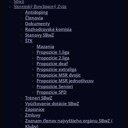
Sbwz
Slovenský Bowlingový Zväz
Antidoping
Členovia
Dokumenty
Rozhodcovská komisia
Stanovy SBwZ
ŠTK
Mazania
Propozície 1.liga
Propozície 2.liga
Propozície deaf
Propozície extraliga
Propozície MSR dvojíc
Propozície MSR jednotlivcov
Propozície Seniori
Propozície SPD
Tréneri SBwZ
Vyúčtovanie dotácie SBwZ
Zápisnice
Zmluvy
Zoznam členov najvyššieho orgánu SBwZ (
Kluby)