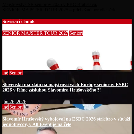
Majstrovstvá SR seniorov 2025 v PBC Bratislava.
SENIOR MAJSTER TOUR 2025 – priebežné poradie série
Súvisiaci článok
SENIOR MAJSTER TOUR 2027
Seniori
Začína séria seniorských nominačných podujatí pre účasť na
MS seniorov 2027 v Thajsku turnajom SUMMER BOWLING
TOURNAMENT 2026!!!
júl 14, 2026
iné
Seniori
Slovensko má zlato na majstrovstvách Európy seniorov ESBC
2026 v Ríme zásluhou Slavomíra Hrušovského!!!
jún 26, 2026
iné
Seniori
Slavomír Hrušovský vybojoval na ESBC 2026 striebro v súťaži
jednotlivcov, v All Event je na čele