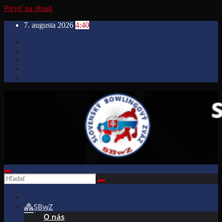
Prejsť na obsah
7. augusta 2026
4:40
SBwZ
O nás