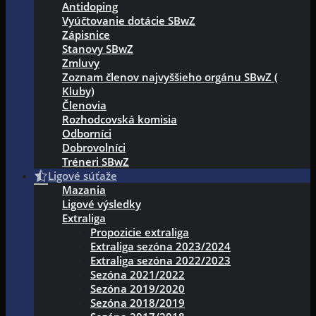
Antidoping
Vyúčtovanie dotácie SBwZ
Zápisnice
Stanovy SBwZ
Zmluvy
Zoznam členov najvyššieho orgánu SBwZ (
Kluby)
Členovia
Rozhodcovská komisia
Odborníci
Dobrovolníci
Tréneri SBwZ
Ligové súťaže
Mazania
Ligové výsledky
Extraliga
Propozicie extraliga
Extraliga sezóna 2023/2024
Extraliga sezóna 2022/2023
Sezóna 2021/2022
Sezóna 2019/2020
Sezóna 2018/2019