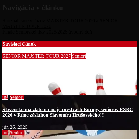
Navigácia v článku
Spoznali sme víťazov MAJSTER TOUR 2026 a SENIOR
MAJSTER TOUR 2026
Finále Seniorskej ligy 2025/2026 úvodný deň
Súvisiaci článok
SENIOR MAJSTER TOUR 2027
Seniori
Začína séria seniorských nominačných podujatí pre účasť na
MS seniorov 2027 v Thajsku turnajom SUMMER BOWLING
TOURNAMENT 2026!!!
júl 14, 2026
iné
Seniori
Slovensko má zlato na majstrovstvách Európy seniorov ESBC
2026 v Ríme zásluhou Slavomíra Hrušovského!!!
jún 26, 2026
iné
Seniori