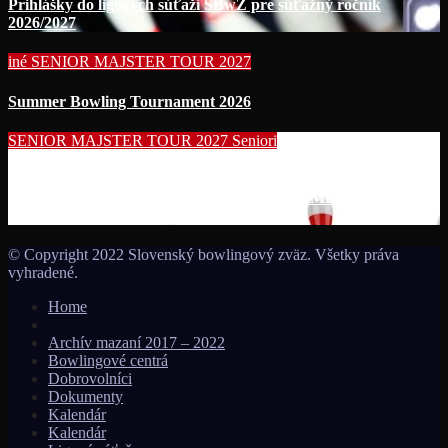
Prihlášky do ligových súťaží SBwZ pre súťažný ročník
2026/2027
iné
SENIOR MAJSTER TOUR 2027
Summer Bowling Tournament 2026
SENIOR MAJSTER TOUR 2027
Seniori
Začína séria seniorských nominačných podujatí pre účasť na
MS seniorov 2027 v Thajsku turnajom SUMMER BOWLING
TOURNAMENT 2026!!!
© Copyright 2022 Slovenský bowlingový zväz. Všetky práva
vyhradené.
Home
Archív mazaní 2017 – 2022
Bowlingové centrá
Dobrovolníci
Dokumenty
Kalendár
Kalendár