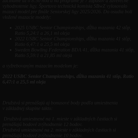
začíname už o 8:30 hod a na programe je 7 zápasov a záverečné
vyhodnotenie ligy. Športovo technická komisia SBwZ vylosovalo
mazací model pre finále Seniorskej ligy 2025/2026. Do osudia boli
vložené mazacie modely:
2025 USBC Senior Championships, dĺžka mazania 42 stôp,
Ratio 5,24:1 a 26,1 ml oleja
2022 USBC Senior Championships, dĺžka mazania 41 stôp,
Ratio 6,47:1 a 25,5 ml oleja
Sweden Bowling Federation BDA 41, dĺžka mazania 41 stôp,
Ratio 5,59:1 a 21,85 ml oleja
a vyžrebovaným mazacím modelom je:
2022 USBC Senior Championships, dĺžka mazania 41 stôp, Ratio
6,47:1 a 25,5 ml oleja
Družstvá si prenášajú aj bonusové body podľa umiestnenia
v základnej skupine takto:
Družstvá umiestnené na 1. mieste v základných častiach si
prenášajú bodové zvýhodnenie 12 bodov.
Družstvá umiestnené na 2. mieste v základných častiach si
prenášajú bodové zvýhodnenie 10 bodov.