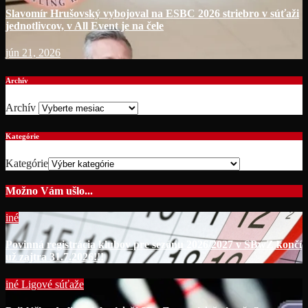
Slavomír Hrušovský vybojoval na ESBC 2026 striebro v súťaži
jednotlivcov, v All Event je na čele
jún 21, 2026
Archív
Archív
Kategórie
Kategórie
Možno Vám ušlo...
iné
Povinná registrácia klubov pre sezónu 2026/2027 v SBwZ končí
už zajtra 31.7.2026!!!
iné
Ligové súťaže