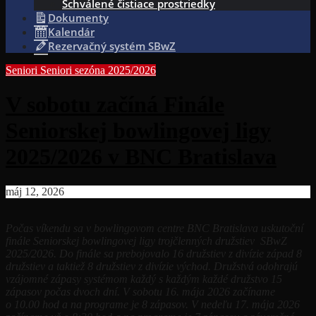
Schválené čistiace prostriedky
Dokumenty
Kalendár
Rezervačný systém SBwZ
Seniori
Seniori sezóna 2025/2026
V sobotu začíná Finále
Seniorskej bowlingovej ligy
2025/2026 v BNC Bratislava
máj 12, 2026
Počas víkendu sa v bowlingovom centre BNC Bratislava uskutoční
finále Seniorskej bowlingovej ligy trojčlenných družstiev SBwZ
2025/2026. Do finále sa prebojovalo 16 družstiev z divízie západ 8
družstiev a taktiež 8 družstiev z divízie východ. Družstvá odohrajú
vzájomné zápasy systémom každý s každým každé družstvo 15
zápasov počas dvoch dní. V sobotu 16. mája 2026 začíname
o 10.00 hod a na programe je 8 zápasov. V nedeľu 17. mája 2026