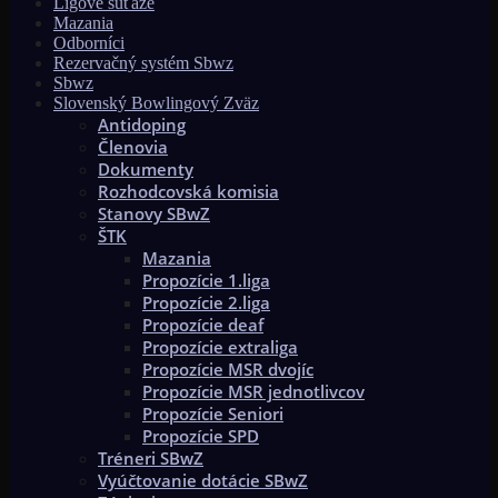
Ligové súťaže
Mazania
Odborníci
Rezervačný systém Sbwz
Sbwz
Slovenský Bowlingový Zväz
Antidoping
Členovia
Dokumenty
Rozhodcovská komisia
Stanovy SBwZ
ŠTK
Mazania
Propozície 1.liga
Propozície 2.liga
Propozície deaf
Propozície extraliga
Propozície MSR dvojíc
Propozície MSR jednotlivcov
Propozície Seniori
Propozície SPD
Tréneri SBwZ
Vyúčtovanie dotácie SBwZ