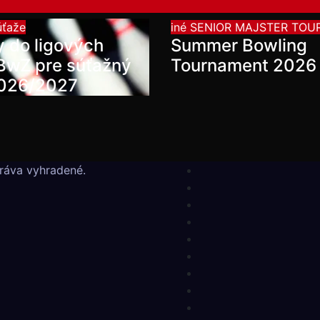
úťaže
iné
SENIOR MAJSTER TOU
y do ligových
Summer Bowling
SBwZ pre súťažný
Tournament 2026
2026/2027
ráva vyhradené.