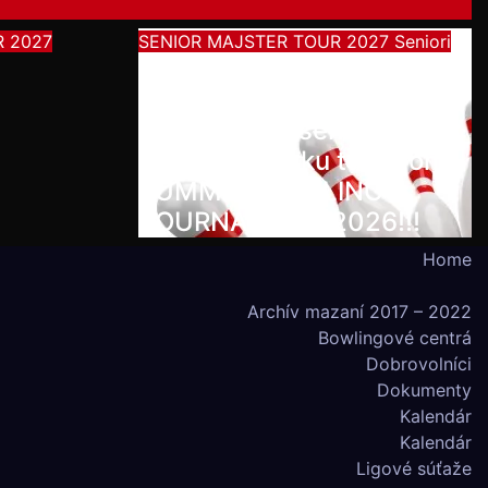
R 2027
SENIOR MAJSTER TOUR 2027
Seniori
Začína séria seniorských
nominačných podujatí pre
účasť na MS seniorov
2027 v Thajsku turnajom
SUMMER BOWLING
TOURNAMENT 2026!!!
Home
Archív mazaní 2017 – 2022
Bowlingové centrá
Dobrovolníci
Dokumenty
Kalendár
Kalendár
Ligové súťaže