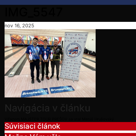
IMG_5547
nov 16, 2025
Navigácia v článku
Víťazom MAJSTER TOUR PREŠOV sa stal Matúš Hrušovský
Súvisiaci článok