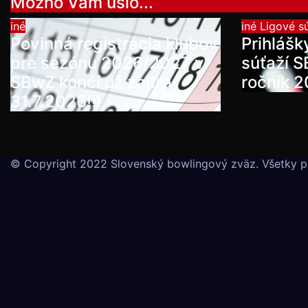
Možno Vám ušlo...
iné
iné
Ligové s
Povinná registrácia klubov
Prihlášk
pre sezónu 2026/2027 v
súťaží 
SBwZ končí už zajtra
ročník 
31.7.2026!!!
© Copyright 2022 Slovenský bowlingový zväz. Všetky p