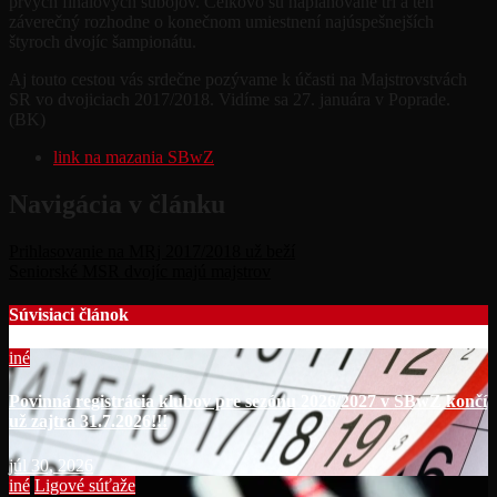
prvých finálových súbojov. Celkovo sú naplánované tri a ten
záverečný rozhodne o konečnom umiestnení najúspešnejších
štyroch dvojíc šampionátu.
Aj touto cestou vás srdečne pozývame k účasti na Majstrovstvách
SR vo dvojiciach 2017/2018. Vidíme sa 27. januára v Poprade.
(BK)
link na mazania SBwZ
Navigácia v článku
Prihlasovanie na MRj 2017/2018 už beží
Seniorské MSR dvojíc majú majstrov
Súvisiaci článok
iné
Povinná registrácia klubov pre sezónu 2026/2027 v SBwZ končí
už zajtra 31.7.2026!!!
júl 30, 2026
iné
Ligové súťaže