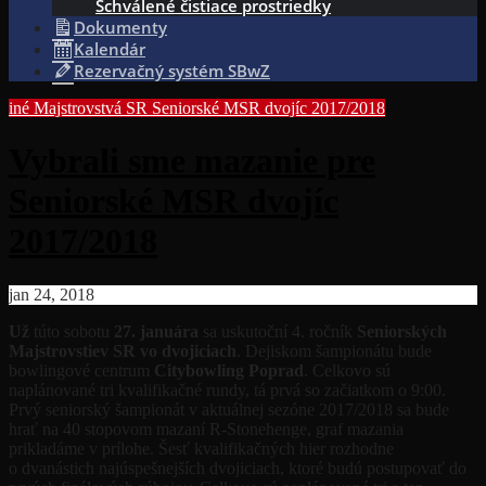
Schválené čistiace prostriedky
Dokumenty
Kalendár
Rezervačný systém SBwZ
iné
Majstrovstvá SR
Seniorské MSR dvojíc 2017/2018
Vybrali sme mazanie pre
Seniorské MSR dvojíc
2017/2018
jan 24, 2018
Už
túto sobotu
27. januára
sa uskutoční 4. ročník
Seniorských
Majstrovstiev SR vo dvojiciach
. Dejiskom šampionátu bude
bowlingové centrum
Citybowling Poprad
. Celkovo sú
naplánované tri kvalifikačné rundy, tá prvá so začiatkom o 9:00.
Prvý seniorský šampionát v aktuálnej sezóne 2017/2018 sa bude
hrať na 40 stopovom mazaní R-Stonehenge, graf mazania
prikladáme v prílohe. Šesť kvalifikačných hier rozhodne
o dvanástich najúspešnejších dvojiciach, ktoré budú postupovať do