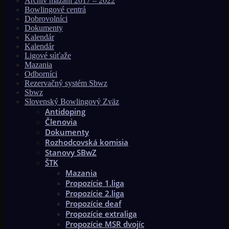
Archív mazaní 2017 – 2022
Bowlingové centrá
Dobrovolníci
Dokumenty
Kalendár
Kalendár
Ligové súťaže
Mazania
Odborníci
Rezervačný systém Sbwz
Sbwz
Slovenský Bowlingový Zväz
Antidoping
Členovia
Dokumenty
Rozhodcovská komisia
Stanovy SBwZ
ŠTK
Mazania
Propozície 1.liga
Propozície 2.liga
Propozície deaf
Propozície extraliga
Propozície MSR dvojíc