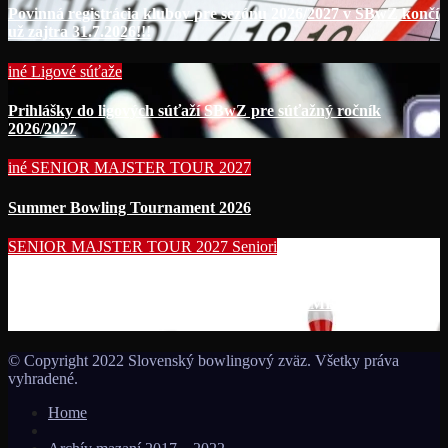
Povinná registrácia klubov pre sezónu 2026/2027 v SBwZ končí
už zajtra 31.7.2026!!!
iné
Ligové súťaže
Prihlášky do ligových súťaží SBwZ pre súťažný ročník
2026/2027
iné
SENIOR MAJSTER TOUR 2027
Summer Bowling Tournament 2026
SENIOR MAJSTER TOUR 2027
Seniori
Začína séria seniorských nominačných podujatí pre účasť na
MS seniorov 2027 v Thajsku turnajom SUMMER BOWLING
TOURNAMENT 2026!!!
© Copyright 2022 Slovenský bowlingový zväz. Všetky práva
vyhradené.
Home