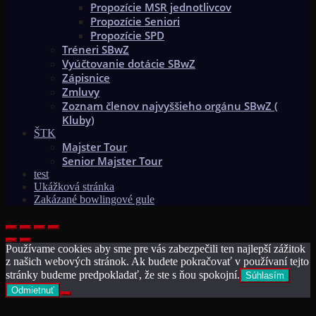
Propozície MSR jednotlivcov
Propozície Seniori
Propozície SPD
Tréneri SBwZ
Vyúčtovanie dotácie SBwZ
Zápisnice
Zmluvy
Zoznam členov najvyššieho orgánu SBwZ (
Kluby)
ŠTK
Majster Tour
Senior Majster Tour
test
Ukážková stránka
Zakázané bowlingové gule
Používame cookies aby sme pre vás zabezpečili ten najlepší zážitok
z našich webových stránok. Ak budete pokračovať v používaní tejto
stránky budeme predpokladať, že ste s ňou spokojní.
Súhlasím
Odmietnuť