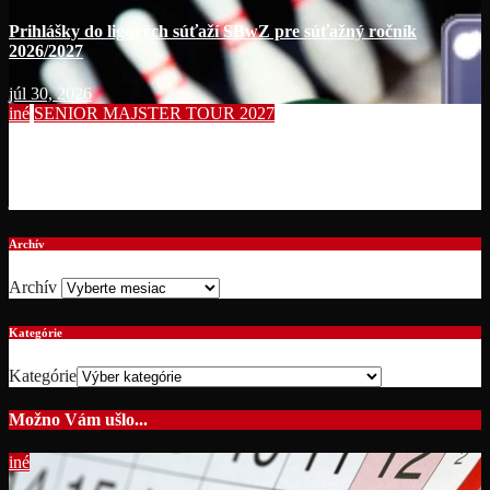
Prihlášky do ligových súťaží SBwZ pre súťažný ročník
2026/2027
júl 30, 2026
iné
SENIOR MAJSTER TOUR 2027
Summer Bowling Tournament 2026
júl 19, 2026
Archív
Archív
Kategórie
Kategórie
Možno Vám ušlo...
iné