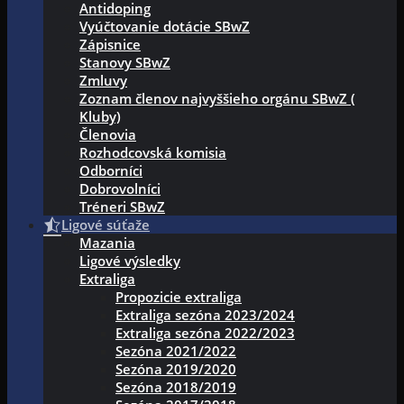
Antidoping
Vyúčtovanie dotácie SBwZ
Zápisnice
Stanovy SBwZ
Zmluvy
Zoznam členov najvyššieho orgánu SBwZ (
Kluby)
Členovia
Rozhodcovská komisia
Odborníci
Dobrovolníci
Tréneri SBwZ
Ligové súťaže
Mazania
Ligové výsledky
Extraliga
Propozicie extraliga
Extraliga sezóna 2023/2024
Extraliga sezóna 2022/2023
Sezóna 2021/2022
Sezóna 2019/2020
Sezóna 2018/2019