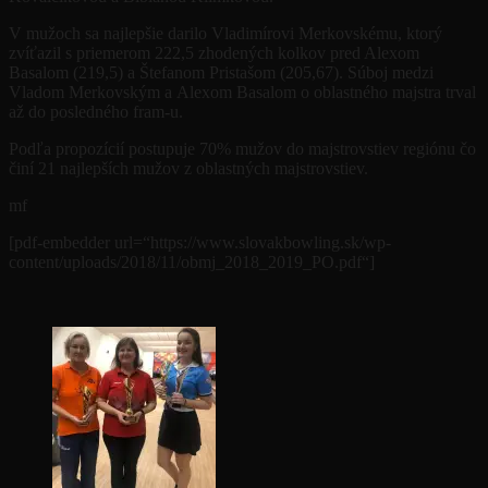
V mužoch sa najlepšie darilo Vladimírovi Merkovskému, ktorý
zvíťazil s priemerom 222,5 zhodených kolkov pred Alexom
Basalom (219,5) a Štefanom Pristašom (205,67). Súboj medzi
Vladom Merkovským a Alexom Basalom o oblastného majstra trval
až do posledného fram-u.
Podľa propozícií postupuje 70% mužov do majstrovstiev regiónu čo
činí 21 najlepších mužov z oblastných majstrovstiev.
mf
[pdf-embedder url=“https://www.slovakbowling.sk/wp-
content/uploads/2018/11/obmj_2018_2019_PO.pdf“]