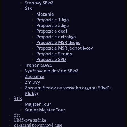
Stanovy SBwZ
ŠTK
Mazania
Propozície 1.liga
Propozície 2.liga
Propozície deaf
Propozície extraliga
Propozície MSR dvojíc
Propozície MSR jednotlivcov
Propozície Seniori
Propozície SPD
Tréneri SBwZ
Vyúčtovanie dotácie SBwZ
Zápisnice
Zmluvy
Zoznam členov najvyššieho orgánu SBwZ (
Kluby)
ŠTK
Majster Tour
Senior Majster Tour
test
Ukážková stránka
Zakázané bowlingové gule