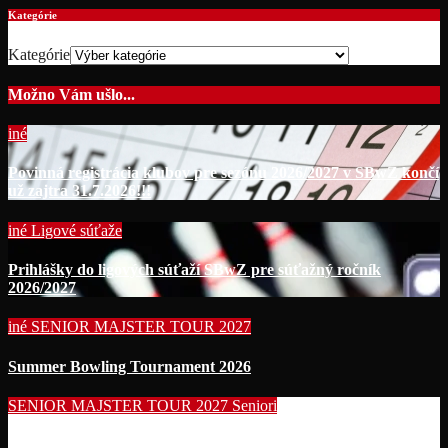
Kategórie
Kategórie
Možno Vám ušlo...
iné
Povinná registrácia klubov pre sezónu 2026/2027 v SBwZ končí
už zajtra 31.7.2026!!!
iné
Ligové súťaže
Prihlášky do ligových súťaží SBwZ pre súťažný ročník
2026/2027
iné
SENIOR MAJSTER TOUR 2027
Summer Bowling Tournament 2026
SENIOR MAJSTER TOUR 2027
Seniori
Začína séria seniorských nominačných podujatí pre účasť na