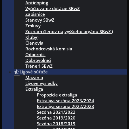
Antidoping
Vyúčtovanie dotácie SBwZ
Zápisnice
Stanovy SBwZ
Zmluvy
Zoznam členov najvyššieho orgánu SBwZ (
Kluby)
Členovia
Rozhodcovská komisia
Odborníci
Dobrovolníci
Tréneri SBwZ
Ligové súťaže
Mazania
Ligové výsledky
Extraliga
Propozicie extraliga
Extraliga sezóna 2023/2024
Extraliga sezóna 2022/2023
Sezóna 2021/2022
Sezóna 2019/2020
Sezóna 2018/2019