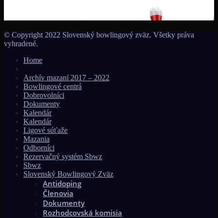
MS seniorov 2027 v Thajsku turnajom SUMMER BOWLING
TOURNAMENT 2026!!!
© Copyright 2022 Slovenský bowlingový zväz. Všetky práva
vyhradené.
Home
Archív mazaní 2017 – 2022
Bowlingové centrá
Dobrovolníci
Dokumenty
Kalendár
Kalendár
Ligové súťaže
Mazania
Odborníci
Rezervačný systém Sbwz
Sbwz
Slovenský Bowlingový Zväz
Antidoping
Členovia
Dokumenty
Rozhodcovská komisia