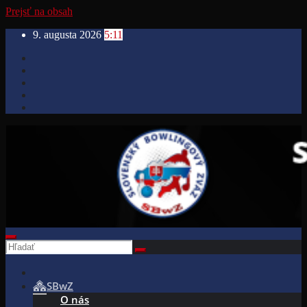
Prejsť na obsah
9. augusta 2026
5:11
SBwZ
O nás