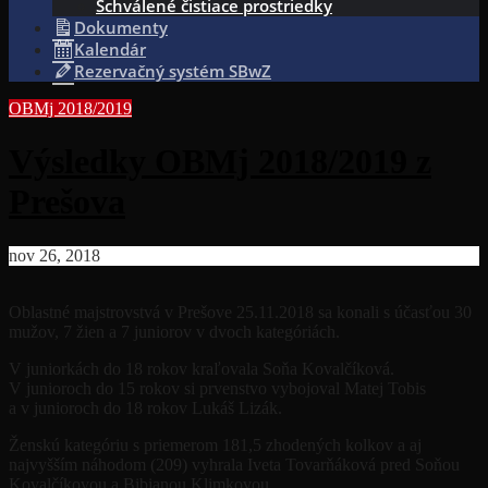
Schválené čistiace prostriedky
Dokumenty
Kalendár
Rezervačný systém SBwZ
OBMj 2018/2019
Výsledky OBMj 2018/2019 z
Prešova
nov 26, 2018
Oblastné majstrovstvá v Prešove 25.11.2018 sa konali s účasťou 30
mužov, 7 žien a 7 juniorov v dvoch kategóriách.
V juniorkách do 18 rokov kraľovala Soňa Kovalčíková.
V junioroch do 15 rokov si prvenstvo vybojoval Matej Tobis
a v junioroch do 18 rokov Lukáš Lizák.
Ženskú kategóriu s priemerom 181,5 zhodených kolkov a aj
najvyšším náhodom (209) vyhrala Iveta Tovarňáková pred Soňou
Kovalčíkovou a Bibianou Klimkovou.