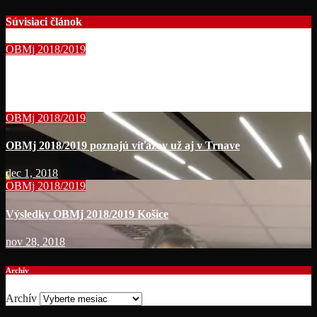
Súvisiaci článok
OBMj 2018/2019
Majstri OBMj 2018/2019 už aj v Žiline
dec 16, 2018
OBMj 2018/2019
OBMj 2018/2019 poznajú víťazov už aj v Trnave
dec 1, 2018
OBMj 2018/2019
Výsledky OBMj 2018/2019 Košice
nov 28, 2018
Archív
Archív