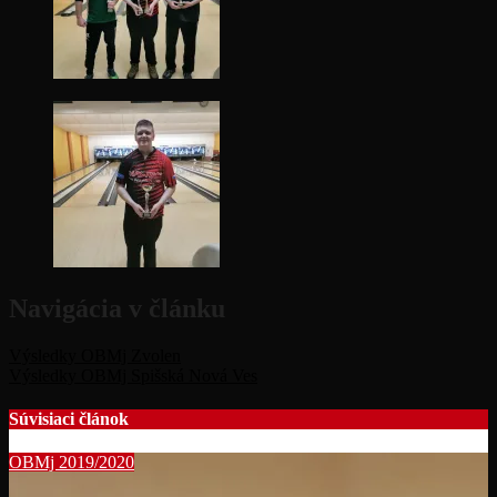
Navigácia v článku
Výsledky OBMj Zvolen
Výsledky OBMj Spišská Nová Ves
Súvisiaci článok
OBMj 2019/2020