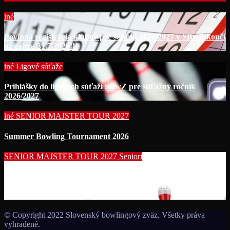
iné
Povinná registrácia klubov pre sezónu 2026/2027 v SBwZ končí
už zajtra 31.7.2026!!!
iné
Ligové súťaže
Prihlášky do ligových súťaží SBwZ pre súťažný ročník
2026/2027
iné
SENIOR MAJSTER TOUR 2027
Summer Bowling Tournament 2026
SENIOR MAJSTER TOUR 2027
Seniori
Začína séria seniorských nominačných podujatí pre účasť na
MS seniorov 2027 v Thajsku turnajom SUMMER BOWLING
TOURNAMENT 2026!!!
© Copyright 2022 Slovenský bowlingový zväz. Všetky práva
vyhradené.