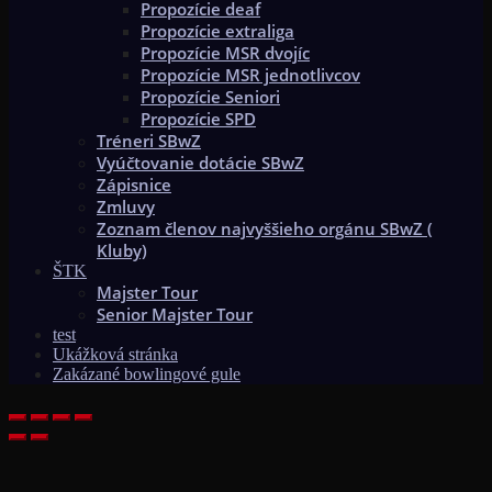
Propozície deaf
Propozície extraliga
Propozície MSR dvojíc
Propozície MSR jednotlivcov
Propozície Seniori
Propozície SPD
Tréneri SBwZ
Vyúčtovanie dotácie SBwZ
Zápisnice
Zmluvy
Zoznam členov najvyššieho orgánu SBwZ (
Kluby)
ŠTK
Majster Tour
Senior Majster Tour
test
Ukážková stránka
Zakázané bowlingové gule