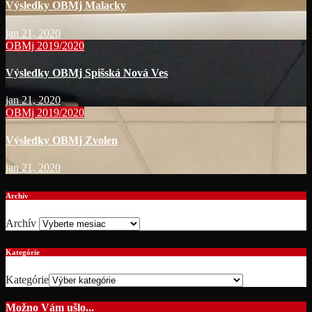
Výsledky OBMj Malacky
jan 21, 2020
OBMj 2019/2020
Výsledky OBMj Spišská Nová Ves
jan 21, 2020
OBMj 2019/2020
Výsledky OBMj Zvolen
jan 21, 2020
Archív
Archív
Kategórie
Kategórie
Možno Vám ušlo...