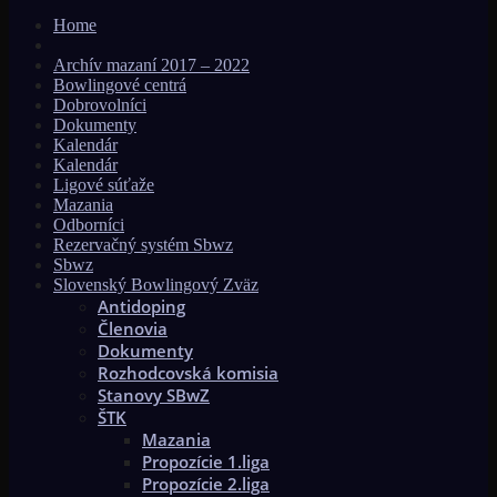
Home
Archív mazaní 2017 – 2022
Bowlingové centrá
Dobrovolníci
Dokumenty
Kalendár
Kalendár
Ligové súťaže
Mazania
Odborníci
Rezervačný systém Sbwz
Sbwz
Slovenský Bowlingový Zväz
Antidoping
Členovia
Dokumenty
Rozhodcovská komisia
Stanovy SBwZ
ŠTK
Mazania
Propozície 1.liga
Propozície 2.liga