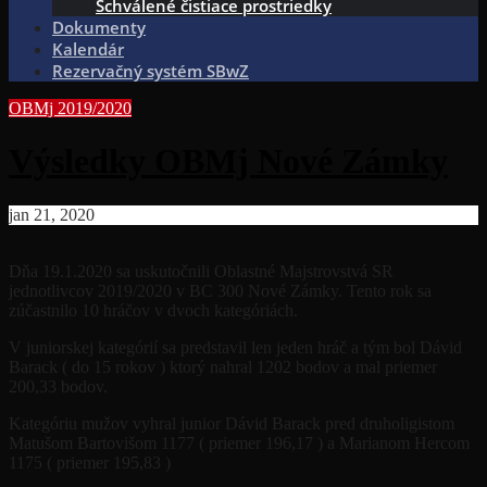
Schválené čistiace prostriedky
Dokumenty
Kalendár
Rezervačný systém SBwZ
OBMj 2019/2020
Výsledky OBMj Nové Zámky
jan 21, 2020
Dňa 19.1.2020 sa uskutočnili Oblastné Majstrovstvá SR
jednotlivcov 2019/2020 v BC 300 Nové Zámky. Tento rok sa
zúčastnilo 10 hráčov v dvoch kategóriách.
V juniorskej kategórií sa predstavil len jeden hráč a tým bol Dávid
Barack ( do 15 rokov ) ktorý nahral 1202 bodov a mal priemer
200,33 bodov.
Kategóriu mužov vyhral junior Dávid Barack pred druholigistom
Matušom Bartovišom 1177 ( priemer 196,17 ) a Marianom Hercom
1175 ( priemer 195,83 )