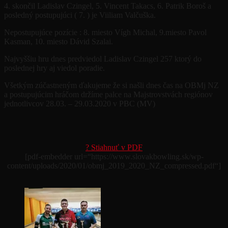
4. skončil Ladislav Czingel, 5. Vincent Takacs, 6. Patrik Boroš a
posledný postupujúci ( 7. ) je Viiliam Valčuška.
Nepostupujúce pozície : 8. miesto Vígh Michal, 9.miesto Pavol
Kasman, 10. miesto Dávid Szalai.
Najvyššiu hru dnes predviedol Ladislav Czingel 257 ktorý do
poslednej hry aj viedol poradie.
Všetkým zúčastneným ďakujeme že si našli dnes čas na OBMj NZ
a postupujúcim hráčom držíme palce na Majstrovstvách regiónov
jednotlivcov 28.03. – 29.03.2020 v PBC (MV)
? Stiahnuť v PDF
[pdf-embedder url=“https://www.slovakbowling.sk/wp-
content/uploads/2020/01/obmj_2019_2020_NZ_compressed.pdf“]