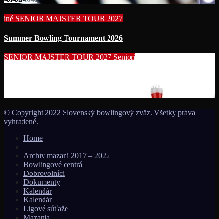
iné
SENIOR MAJSTER TOUR 2027
Summer Bowling Tournament 2026
SENIOR MAJSTER TOUR 2027
Seniori
Začína séria seniorských nominačných podujatí pre účasť na
MS seniorov 2027 v Thajsku turnajom SUMMER BOWLING
TOURNAMENT 2026!!!
© Copyright 2022 Slovenský bowlingový zväz. Všetky práva
vyhradené.
Home
Archív mazaní 2017 – 2022
Bowlingové centrá
Dobrovolníci
Dokumenty
Kalendár
Kalendár
Ligové súťaže
Mazania