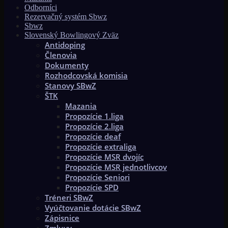
Odborníci
Rezervačný systém Sbwz
Sbwz
Slovenský Bowlingový Zväz
Antidoping
Členovia
Dokumenty
Rozhodcovská komisia
Stanovy SBwZ
ŠTK
Mazania
Propozície 1.liga
Propozície 2.liga
Propozície deaf
Propozície extraliga
Propozície MSR dvojíc
Propozície MSR jednotlivcov
Propozície Seniori
Propozície SPD
Tréneri SBwZ
Vyúčtovanie dotácie SBwZ
Zápisnice