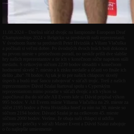
11.08.2024 – Dnešná súťaž dvojíc na šampionáte European Deaf
Championships 2024 v Belgicku sa predstavili naši reprezentanti.
V úvodnom štarte sa predstavili Peter Hvizdák a Viliam Vlačuška
a počínali si veľmi dobre. Po úvodných dvoch hrách boli dokonca
na prvom mieste v priebežnom poradí, no neskôr prišli dve slabšie
hry našich reprezentantov a tie ich v konečnom súčte napokon stáli
medailu. S celkovým súčtom 2239 bodov obsadili v konečnom
hodnotení skvelé 7. miesto a k zisku medaile a účasti vo finále ich
delilo „iba“ 78 bodov. Aj tak je to pre našich chlapcov skvelý
úspech a budú mať šancu zabojovať v súťaži trojíc. Tretí z našich
reprezentantov Dávid Szalai štartoval spolu s Cyperským
reprezentantom mimo poradie v súťaži dvojíc a ich výkon sa
započítaval iba do súťaže All Events kde si Dávid pripísal výkon
995 bodov. V All Events máme Viliama Vlačušku na 29. mieste za
súčet 2195 bodov a Petra Hvizdáka hneď za ním na 30. mieste so
súčtom 2194 bodov. Dávaid Szalai je na celkovom 45. mieste
súčtom 2000 bodov. Veríme, že obaja naši chlapci si udržia
postupové priečky v súťaži Master Event a Dávid Szalai zabojuje
o čo najlepšie umiestnenie.