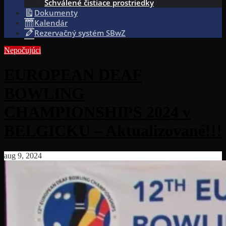
Schválené čistiace prostriedky
Dokumenty
Kalendár
Rezervačný systém SBwZ
Nepočujúci
EUROPEAN DEAF
BOWLING
CHAMPIONSHIPS 2024 v
BELGICKU – Aktualizované!!!
aug 9, 2024