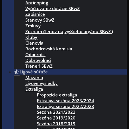
Antidoping
Vyúčtovanie dotácie SBwZ
Zápisnice
Stanovy SBwZ
Zmluvy
Zoznam členov najvyššieho orgánu SBwZ (
Kluby)
Členovia
Rozhodcovská komisia
Odborníci
Dobrovolníci
Tréneri SBwZ
Ligové súťaže
Mazania
Ligové výsledky
Extraliga
Propozicie extraliga
Extraliga sezóna 2023/2024
Extraliga sezóna 2022/2023
Sezóna 2021/2022
Sezóna 2019/2020
Sezóna 2018/2019