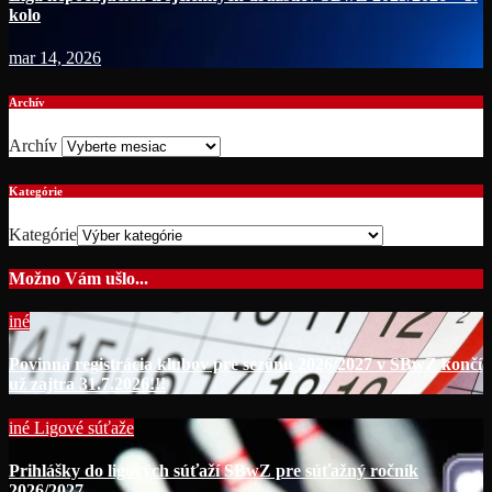
kolo
mar 14, 2026
Archív
Archív
Kategórie
Kategórie
Možno Vám ušlo...
iné
Povinná registrácia klubov pre sezónu 2026/2027 v SBwZ končí
už zajtra 31.7.2026!!!
iné
Ligové súťaže
Prihlášky do ligových súťaží SBwZ pre súťažný ročník
2026/2027