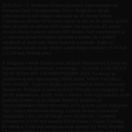
10.8.2024 – V úvodnom účinkovaní našich reprezentantov na
European Deaf Championships 2024 v Belgicku v súťaži
jednotlivcov sa naši chlapci umiestnili na 28. mieste Viliam
Vlačuška so súčtom 1079 bodov, hneď za ním na 29. mieste skončil
Peter Hvizdák so súčtom 1071 bodov. Na konečnom 43. mieste
skončil Dávid Szalai so súčtom 1005 bodov. Naši reprezentanti sa
v celkovom poradí 63 hráčov nestratili a veríme, že v ďalších
súťažiach už budú naši chlapci bojovať o medaile. Zajtra sa
uskutočnia súťaže dvojíc mužov a naši chlapci nastúpia o 9.00 hod
a 13.00 hod. Držíme palce
V Belgicku v meste Brussel dnes začínajú Majstrovstvá Európy hej
hejnepočujúcich športovcov v bowlingu – 12.ročník EUROPEAN
DEAF BOWLING CHAMPIONSHIPS 2024. Na turnaji sa
predstavia aj naši reprezentanti Dávid Szalai, Viliam Vlačuška a
Peter Hvizdák. Výpravu dopĺňa aj reprezentačný tréner Alexander
Boskovitz. Podujatie sa koná za účasti 19 krajín a na programe sú
súťaže jednotlivcov, dvojíc, trojíc a Master. Naša reprezentácia sa na
podujatí predstaví aj na základe finančnej podpory od
Deaflympijského výboru Slovenska za čo aj touto cestou ďakujeme.
Naši chlapci absolvovali tréningy a taktiež otvárací ceremoniál
šampionátu a dnes ich už čakajú prvé súťažné hry v kategórii
jednotlivcov o 9.00 hod nastúpia Dávid Szalai a Viliam Vlačuška.
Po obede o 13.00 hod nastúpi na svoje úvodné hry Peter Hvizdák.
Chlapcom držíme palce a sledovať ich výsledky môžte aj live na