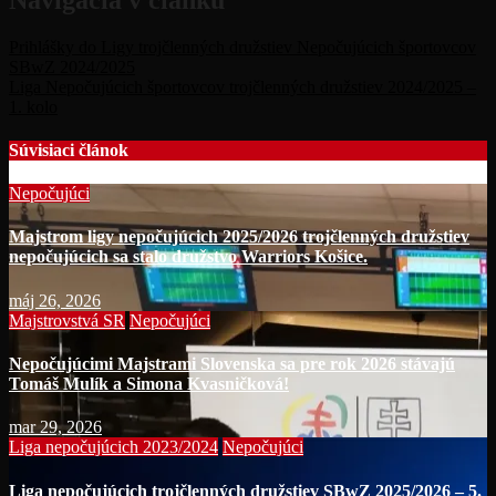
Prihlášky do Ligy trojčlenných družstiev Nepočujúcich športovcov
SBwZ 2024/2025
Liga Nepočujúcich športovcov trojčlenných družstiev 2024/2025 –
1. kolo
Súvisiaci článok
Nepočujúci
Majstrom ligy nepočujúcich 2025/2026 trojčlenných družstiev
nepočujúcich sa stalo družstvo Warriors Košice.
máj 26, 2026
Majstrovstvá SR
Nepočujúci
Nepočujúcimi Majstrami Slovenska sa pre rok 2026 stávajú
Tomáš Mulík a Simona Kvasničková!
mar 29, 2026
Liga nepočujúcich 2023/2024
Nepočujúci
Liga nepočujúcich trojčlenných družstiev SBwZ 2025/2026 – 5.