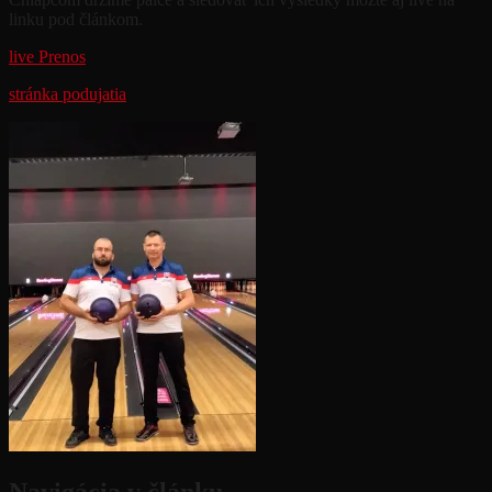
linku pod článkom.
live Prenos
stránka podujatia
Navigácia v článku