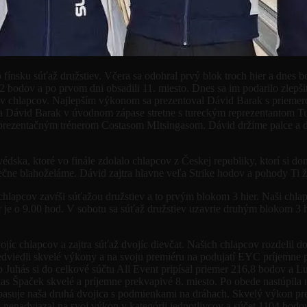
ínsku súťaž družstiev. Včera sa odohral prvý blok troch hier a dnes b
292 bodov a po prvom dni obsadili 11. miesto. Dnes sa im podarilo zl
tiev chlapcov. Najlepším výkonom sa prezentoval Dávid Barak s priemer
a Dávid Barak v úvodnom zápase stretne s tureckým reprezentantom Tuna
eprezentačným trénerom Costasom MItsingasom. Dávid držíme palce a do
védska, ktoré vo finále zdolalo chlapcov z Českej republiky, ktorí si d
ečne blahoželáme. Dávid zajtra hlavne veľa Strike hodov a pohody Ti 
hlapcov zavŕši súťažou družstiev a to prvým blokom 3 hier. Naši chlap
er je o 9.00 hod. V sobotu sa súťaž družstiev uzavrie druhým blokom 3 
c chlapcov a zajtra súťaž dvojíc dievčat. Našich chlapcov rozdelil do
predviedli skvelé výkony a na svoju premiéru na podujatí EYC príjemne
p Juhás si do celkové súčtu All Event pripísal priemer 216,8 bodov a 
ukas Špaček skvelé a príjemne prekvapivé 8. miesto. Po obede nastúpi
pasuje naša druhá dvojica s podmienkami na dráhach. Skvelý výkon p
nenadviazal na svoj výkon v kategórii jednotlivcov a súčet 1104 bodov