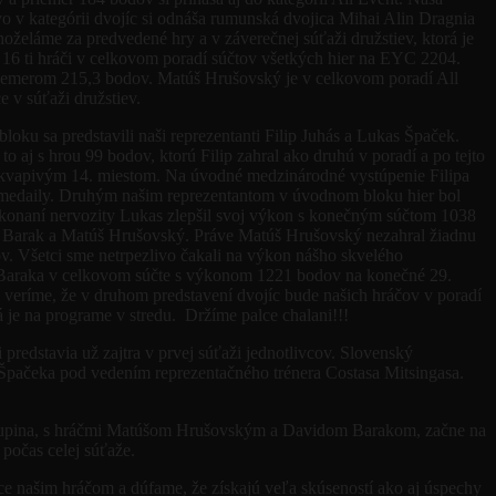
v kategórii dvojíc si odnáša rumunská dvojica Mihai Alin Dragnia
želáme za predvedené hry a v záverečnej súťaži družstiev, ktorá je
í 16 ti hráči v celkovom poradí súčtov všetkých hier na EYC 2204.
priemerom 215,3 bodov. Matúš Hrušovský je v celkovom poradí All
 v súťaži družstiev.
ku sa predstavili naši reprezentanti Filip Juhás a Lukas Špaček.
aj s hrou 99 bodov, ktorú Filip zahral ako druhú v poradí a po tejto
rekvapivým 14. miestom. Na úvodné medzinárodné vystúpenie Filipa
l o medaily. Druhým našim reprezentantom v úvodnom bloku hier bol
ekonaní nervozity Lukas zlepšil svoj výkon s konečným súčtom 1038
id Barak a Matúš Hrušovský. Práve Matúš Hrušovský nezahral žiadnu
v. Všetci sme netrpezlivo čakali na výkon nášho skvelého
da Baraka v celkovom súčte s výkonom 1221 bodov na konečné 29.
le veríme, že v druhom predstavení dvojíc bude našich hráčov v poradí
á je na programe v stredu. Držíme palce chalani!!!
edstavia už zajtra v prvej súťaži jednotlivcov. Slovenský
Špačeka pod vedením reprezentačného trénera Costasa Mitsingasa.
á skupina, s hráčmi Matúšom Hrušovským a Davidom Barakom, začne na
počas celej súťaže.
alce našim hráčom a dúfame, že získajú veľa skúseností ako aj úspechy