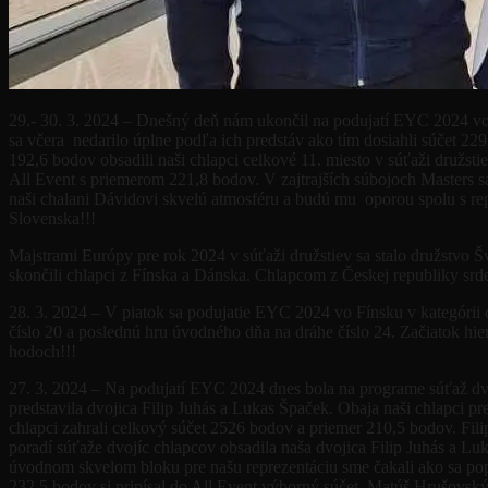
29.- 30. 3. 2024 – Dnešný deň nám ukončil na podujatí EYC 2024 vo f
sa včera nedarilo úplne podľa ich predstáv ako tím dosiahli súčet 2
192,6 bodov obsadili naši chlapci celkové 11. miesto v súťaži družs
All Event s priemerom 221,8 bodov. V zajtrajších súbojoch Masters s
naši chalani Dávidovi skvelú atmosféru a budú mu oporou spolu s r
Slovenska!!!
Majstrami Európy pre rok 2024 v súťaži družstiev sa stalo družstvo Š
skončili chlapci z Fínska a Dánska. Chlapcom z Českej republiky srd
28. 3. 2024 – V piatok sa podujatie EYC 2024 vo Fínsku v kategórii c
číslo 20 a poslednú hru úvodného dňa na dráhe číslo 24. Začiatok hi
hodoch!!!
27. 3. 2024 – Na podujatí EYC 2024 dnes bola na programe súťaž dvojí
predstavila dvojica Filip Juhás a Lukas Špaček. Obaja naši chlapci 
chlapci zahrali celkový súčet 2526 bodov a priemer 210,5 bodov. Fili
poradí súťaže dvojíc chlapcov obsadila naša dvojica Filip Juhás a L
úvodnom skvelom bloku pre našu reprezentáciu sme čakali ako sa po
232,5 bodov si pripísal do All Event výborný súčet. Matúš Hrušovský 