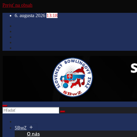
Prejsť na obsah
6. augusta 2026
13:18
SBwZ
O nás