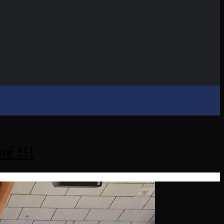
é !!!