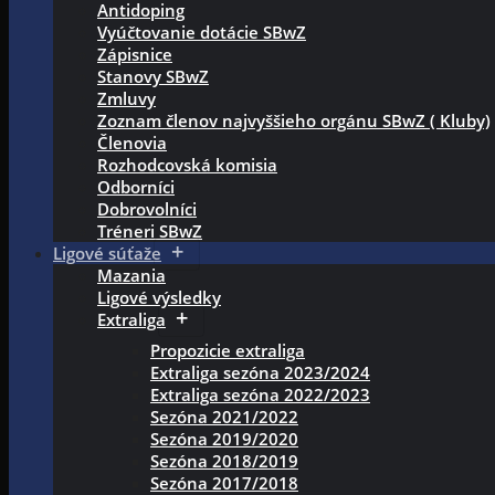
Antidoping
Vyúčtovanie dotácie SBwZ
Zápisnice
Stanovy SBwZ
Zmluvy
Zoznam členov najvyššieho orgánu SBwZ ( Kluby)
Členovia
Rozhodcovská komisia
Odborníci
Dobrovolníci
Tréneri SBwZ
Ligové súťaže
Mazania
Ligové výsledky
Extraliga
Propozicie extraliga
Extraliga sezóna 2023/2024
Extraliga sezóna 2022/2023
Sezóna 2021/2022
Sezóna 2019/2020
Sezóna 2018/2019
Sezóna 2017/2018