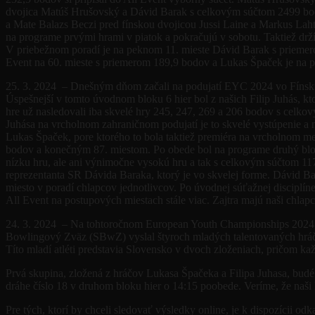
dvojica Matúš Hrušovský a Dávid Barak s celkovým súčtom 2499 bodo
a Mate Balazs Beczi pred fínskou dvojicou Jussi Laine a Markus Lah
na programe prvými hrami v piatok a pokračujú v sobotu. Taktiež drž
V priebežnom poradí je na peknom 11. mieste Dávid Barak s priemero
Event na 60. mieste s priemerom 189,9 bodov a Lukas Špaček je na p
25. 3. 2024 – Dnešným dňom začali na podujatí EYC 2024 vo Fínsku pr
Úspešnejší v tomto úvodnom bloku 6 hier bol z našich Filip Juhás, kt
hre už nasledovali iba skvelé hry 245, 247, 269 a 206 bodov s cel
Juhása na vrcholnom zahraničnom podujatí je to skvelé vystúpenie a n
Lukas Špaček, pore ktorého to bola taktiež premiéra na vrcholnom m
bodov a konečným 87. miestom. Po obede bol na programe druhý blok 
nízku hru, ale ani výnimočne vysokú hru a tak s celkovým súčtom 117
reprezentanta SR Dávida Baraka, ktorý je vo skvelej forme. Dávid B
miesto v poradí chlapcov jednotlivcov. Po úvodnej súťažnej disciplín
All Event na postupových miestach stále viac. Zajtra majú naši chlap
24. 3. 2024 – Na tohtoročnom European Youth Championships 2024 (EY
Bowlingový Zväz (SBwZ) vyslal štyroch mladých talentovaných hráčo
Títo mladí atléti predstavia Slovensko v dvoch zloženiach, pričom k
Prvá skupina, zložená z hráčov Lukasa Špačeka a Filipa Juhasa, bu
dráhe číslo 18 v druhom bloku hier o 14:15 poobede. Veríme, že naši
Pre tých, ktorí by chceli sledovať výsledky online, je k dispozícii o