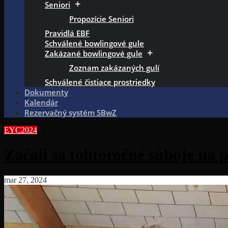
Seniori
Propozície Seniori
Pravidlá EBF
Schválené bowlingové gule
Zakázané bowlingové gule
Zoznam zakázaných gulí
Schválené čistiace prostriedky
Dokumenty
Kalendár
Rezervačný systém SBwZ
EYC2024
Začali sa tohtoročné súboje na 
mar 27, 2024