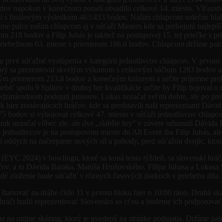
v napokon v konečnom poradí obsadilo celkové 14. miesto. Víťazstvo 
ti s finálovým výsledkom 463:433 bodov. Našim chlapcom srdečne blaho
íme palce našim chlapcom aj v súťaži Masters kde sa prebojujú najlepš
m 218 bodov a Filip Juhás je taktiež na postupovej 15. tej priečke s 
riebežnom 63. mieste s priemerom 188,6 bodov. Chlapcom držíme palce
vé súťažné vystúpenia v kategórii jednotlivcov chlapcov. V prvom blo
orý sa prezentoval skvelým výkonom s celkovým súčtom 1283 bodov a to 
kovým priemerom 213,8 bodov a konečným krásnym a určite príjemne p
ebiť spolu 9 Splitov v druhej hre kvalifikácie určite by Filip bojova
edzinárodnom podujatí juniorov. Lukas nezačal veľmi dobre, ale po pr
hier zostávajúcich hráčov, kde sa predstavili naši reprezentanti Dáv
5 bodov si vybojoval celkové 47. miesto v súťaži jednotlivcov chlapco
arak nezačal vôbec zle, ale dve „slabšie hry“ v závere odsunuli Dávi
e jednotlivcov je na postupovom mieste do All Event iba Filip Juhás, a
ci oddych na načerpanie nových síl a pohody, pred súťažou dvojíc, ktor
C 2024) v bowlingu, ktoré sa koná tento týždeň, sa slovenskí hráči pr
v, a to Dávida Baraka, Matúša Hrušovského, Filipa Juhasa a Lukasa 
aždé zloženie bude súťažiť v rôznych časových úsekoch v priebehu dňa.
dé štartovať na dráhe číslo 11 v prvom bloku hier o 10:00 ráno. Druh
 hráči budú reprezentovať Slovensko so cťou a budeme ich podporovať 
dkaz na online skóring, ktorý je uvedený na stránke podujatia. Držíme p