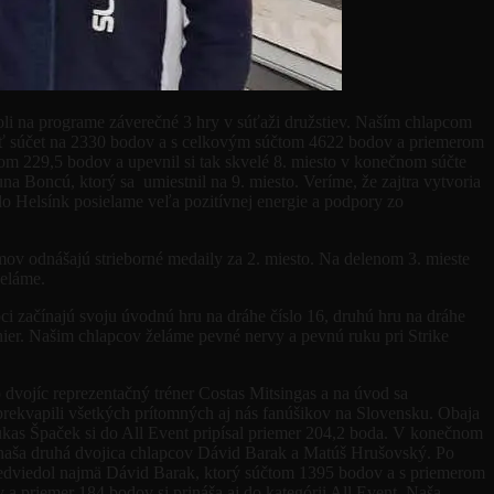
oli na programe záverečné 3 hry v súťaži družstiev. Naším chlapcom
epšiť súčet na 2330 bodov a s celkovým súčtom 4622 bodov a priemerom
om 229,5 bodov a upevnil si tak skvelé 8. miesto v konečnom súčte
 Boncú, ktorý sa umiestnil na 9. miesto. Veríme, že zajtra vytvoria
 Helsínk posielame veľa pozitívnej energie a podpory zo
omov odnášajú strieborné medaily za 2. miesto. Na delenom 3. mieste
želáme.
ci začínajú svoju úvodnú hru na dráhe číslo 16, druhú hru na dráhe
hier. Našim chlapcov želáme pevné nervy a pevnú ruku pri Strike
 dvojíc reprezentačný tréner Costas Mitsingas a na úvod sa
 prekvapili všetkých prítomných aj nás fanúšikov na Slovensku. Obaja
Lukas Špaček si do All Event pripísal priemer 204,2 boda. V konečnom
la naša druhá dvojica chlapcov Dávid Barak a Matúš Hrušovský. Po
redviedol najmä Dávid Barak, ktorý súčtom 1395 bodov a s priemerom
 a priemer 184 bodov si prináša aj do kategórii All Event. Naša