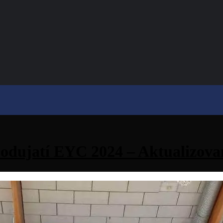
podujatí EYC 2024 – Aktualizovan