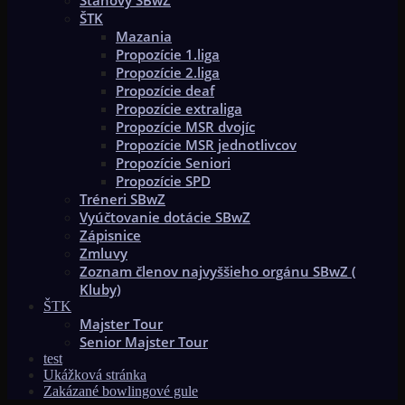
Stanovy SBwZ
ŠTK
Mazania
Propozície 1.liga
Propozície 2.liga
Propozície deaf
Propozície extraliga
Propozície MSR dvojíc
Propozície MSR jednotlivcov
Propozície Seniori
Propozície SPD
Tréneri SBwZ
Vyúčtovanie dotácie SBwZ
Zápisnice
Zmluvy
Zoznam členov najvyššieho orgánu SBwZ (
Kluby)
ŠTK
Majster Tour
Senior Majster Tour
test
Ukážková stránka
Zakázané bowlingové gule