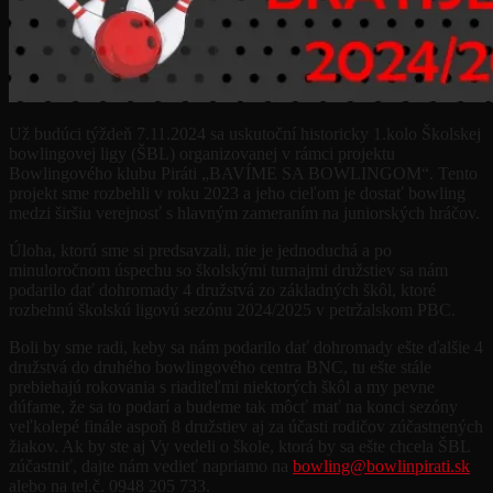
Už budúci týždeň 7.11.2024 sa uskutoční historicky 1.kolo Školskej
bowlingovej ligy (ŠBL) organizovanej v rámci projektu
Bowlingového klubu Piráti „BAVÍME SA BOWLINGOM“. Tento
projekt sme rozbehli v roku 2023 a jeho cieľom je dostať bowling
medzi širšiu verejnosť s hlavným zameraním na juniorských hráčov.
Úloha, ktorú sme si predsavzali, nie je jednoduchá a po
minuloročnom úspechu so školskými turnajmi družstiev sa nám
podarilo dať dohromady 4 družstvá zo základných škôl, ktoré
rozbehnú školskú ligovú sezónu 2024/2025 v petržalskom PBC.
Boli by sme radi, keby sa nám podarilo dať dohromady ešte ďalšie 4
družstvá do druhého bowlingového centra BNC, tu ešte stále
prebiehajú rokovania s riaditeľmi niektorých škôl a my pevne
dúfame, že sa to podarí a budeme tak môcť mať na konci sezóny
veľkolepé finále aspoň 8 družstiev aj za účasti rodičov zúčastnených
žiakov. Ak by ste aj Vy vedeli o škole, ktorá by sa ešte chcela ŠBL
zúčastniť, dajte nám vedieť napriamo na
bowling@bowlinpirati.sk
alebo na tel.č. 0948 205 733.