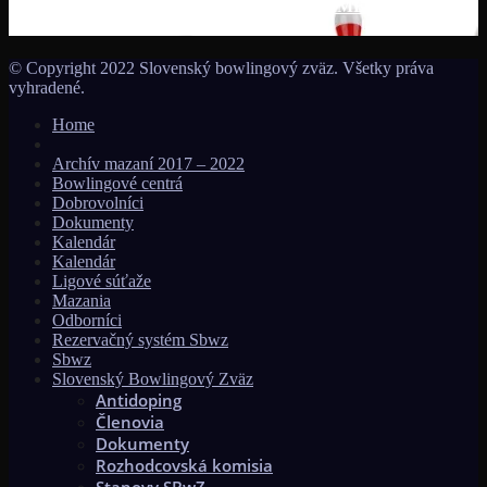
MS seniorov 2027 v Thajsku turnajom SUMMER BOWLING
TOURNAMENT 2026!!!
© Copyright 2022 Slovenský bowlingový zväz. Všetky práva
vyhradené.
Home
Archív mazaní 2017 – 2022
Bowlingové centrá
Dobrovolníci
Dokumenty
Kalendár
Kalendár
Ligové súťaže
Mazania
Odborníci
Rezervačný systém Sbwz
Sbwz
Slovenský Bowlingový Zväz
Antidoping
Členovia
Dokumenty
Rozhodcovská komisia