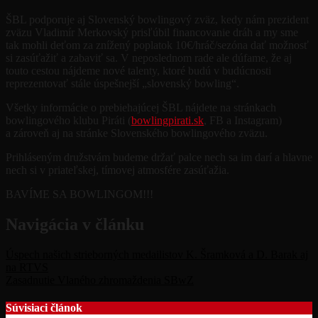
ŠBL podporuje aj Slovenský bowlingový zväz, kedy nám prezident
zväzu Vladimír Merkovský prisľúbil financovanie dráh a my sme
tak mohli deťom za znížený poplatok 10€/hráč/sezóna dať možnosť
si zasúťažiť a zabaviť sa. V neposlednom rade ale dúfame, že aj
touto cestou nájdeme nové talenty, ktoré budú v budúcnosti
reprezentovať stále úspešnejší „slovenský bowling“.
Všetky informácie o prebiehajúcej ŠBL nájdete na stránkach
bowlingového klubu Piráti (
bowlingpirati.sk
, FB a Instagram)
a zároveň aj na stránke Slovenského bowlingového zväzu.
Prihláseným družstvám budeme držať palce nech sa im darí a hlavne
nech si v priateľskej, tímovej atmosfére zasúťažia.
BAVÍME SA BOWLINGOM!!!
Navigácia v článku
Úspech našich strieborných medailistov K. Šramková a D. Barak aj
na RTVS
Zasadnutie Vlaného zhromaždenia SBwZ
Súvisiaci článok