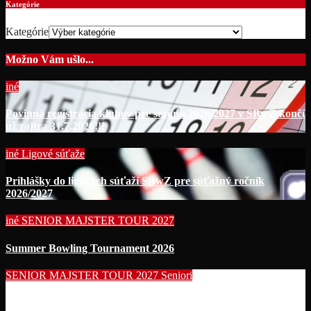
Kategórie
Kategórie
Možno Vám ušlo...
iné
Povinná registrácia klubov pre sezónu 2026/2027 v SBwZ končí
už zajtra 31.7.2026!!!
iné
Ligové súťaže
Prihlášky do ligových súťaží SBwZ pre súťažný ročník
2026/2027
iné
SENIOR MAJSTER TOUR 2027
Summer Bowling Tournament 2026
SENIOR MAJSTER TOUR 2027
Seniori
Začína séria seniorských nominačných podujatí pre účasť na