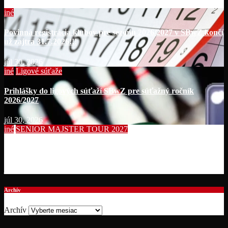
iné
Povinná registrácia klubov pre sezónu 2026/2027 v SBwZ končí
už zajtra 31.7.2026!!!
júl 30, 2026
iné
Ligové súťaže
Prihlášky do ligových súťaží SBwZ pre súťažný ročník
2026/2027
júl 30, 2026
iné
SENIOR MAJSTER TOUR 2027
Summer Bowling Tournament 2026
júl 19, 2026
Archív
Archív