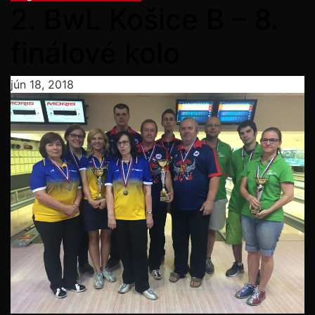
2. BwL Košice B – 8.
finálové kolo
jún 18, 2018