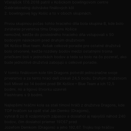
Včerajšok 17.6.2018 patril v Košickom bowlingovom centre
Galériabowling dohrávke finálových kôl
2. bowlingovej ligy Košic a to v oboch skupinách.
Prvou skupinou počas tohto hracieho dňa bola skupina B, kde bolo
zvrátenie prvenstva tímu Dragons Košice
nemožné, keďže do posledného hracieho dňa vstupovali s 50
bodovým náskokom pred druhým družstvom
BK Košice Blue team. Avšak celkové poradie pre ostatné družstvá
bolo otvorené, keďže rozdiely bodov medzi ostatnými troma
priečkami boli v jednotkách bodov a teda sa bolo na čo pozerať, ako
bude jednotlivé družstvá zabojujú o celkové poradie.
V tomto finálovom kole tím Dragons potvrdil jednoznačne svoje
prvenstvo a za tento hrací deň získali 24,5 bodu. Druhým družstvom
boli Mixvel so 14 bodmi pred BK Košice – Blue Team a ich 12,5
bodmi, no a ligovú štvorku uzavreli
Flashtrans s 9 bodmi.
Najlepšimí hráčmi kola sa stali tímoví hráči z družstva Dragons, kde
TOP hráčom sa opäť stal Ján Demko (Dragons),
vyhral 6 zo 6 vzájomných zápasov a dosiahol aj najvyšší náhod 240
bodov, čím dosiahol priemer 197,67 pred
Jozefom Demkom (Dragons) a jeho 192,67. Trojku top hráčov