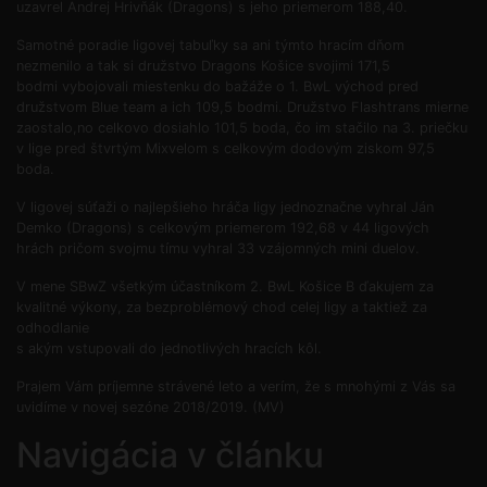
uzavrel Andrej Hrivňák (Dragons) s jeho priemerom 188,40.
Samotné poradie ligovej tabuľky sa ani týmto hracím dňom
nezmenilo a tak si družstvo Dragons Košice svojimi 171,5
bodmi vybojovali miestenku do bažáže o 1. BwL východ pred
družstvom Blue team a ich 109,5 bodmi. Družstvo Flashtrans mierne
zaostalo,no celkovo dosiahlo 101,5 boda, čo im stačilo na 3. priečku
v lige pred štvrtým Mixvelom s celkovým dodovým ziskom 97,5
boda.
V ligovej súťaži o najlepšieho hráča ligy jednoznačne vyhral Ján
Demko (Dragons) s celkovým priemerom 192,68 v 44 ligových
hrách pričom svojmu tímu vyhral 33 vzájomných mini duelov.
V mene SBwZ všetkým účastníkom 2. BwL Košice B ďakujem za
kvalitné výkony, za bezproblémový chod celej ligy a taktiež za
odhodlanie
s akým vstupovali do jednotlivých hracích kôl.
Prajem Vám príjemne strávené leto a verím, že s mnohými z Vás sa
uvidíme v novej sezóne 2018/2019. (MV)
Navigácia v článku