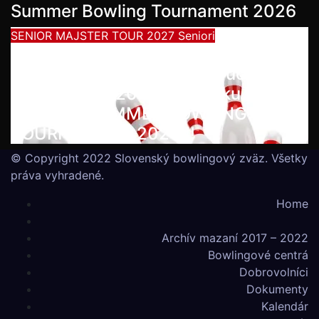
Summer Bowling Tournament 2026
SENIOR MAJSTER TOUR 2027
Seniori
Začína séria seniorských
nominačných podujatí pre účasť na
MS seniorov 2027 v Thajsku
turnajom SUMMER BOWLING
TOURNAMENT 2026!!!
© Copyright 2022 Slovenský bowlingový zväz. Všetky
práva vyhradené.
Home
Archív mazaní 2017 – 2022
Bowlingové centrá
Dobrovolníci
Dokumenty
Kalendár