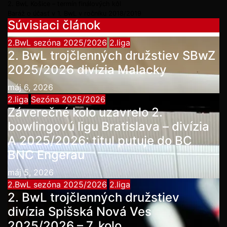
2. BwL Košice – termín finálových kôl
Baráž o účasť v 1. BwL v ročníku 2018/2019
Súvisiaci článok
2.BwL sezóna 2025/2026
2.liga
2. BwL trojčlenných družstiev SBwZ
2025/2026 divízia Malacky
máj 6, 2026
2.liga
Sezóna 2025/2026
Záverečné kolo uzavrelo 2.
bowlingovú ligu Bratislava – divízia
A 2025/2026: titul putuje do BC
BNC Engerau
máj 5, 2026
2.BwL sezóna 2025/2026
2.liga
2. BwL trojčlenných družstiev
divízia Spišská Nová Ves
2025/2026 – 7. kolo