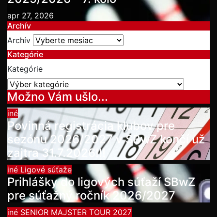
apr 27, 2026
Archív
Archív
Kategórie
Kategórie
Možno Vám ušlo...
iné
Povinná registrácia klubov pre
sezónu 2026/2027 v SBwZ končí už
zajtra 31.7.2026!!!
iné
Ligové súťaže
Prihlášky do ligových súťaží SBwZ
pre súťažný ročník 2026/2027
iné
SENIOR MAJSTER TOUR 2027