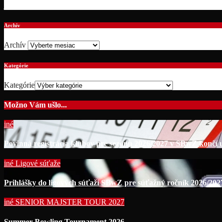
jún 10, 2019
Archív
Archív
Kategórie
Kategórie
Možno Vám ušlo...
iné
Povinná registrácia klubov pre sezónu 2026/2027 v SBwZ končí už
iné
Ligové súťaže
Prihlášky do ligových súťaží SBwZ pre súťažný ročník 2026/202
iné
SENIOR MAJSTER TOUR 2027
Summer Bowling Tournament 2026