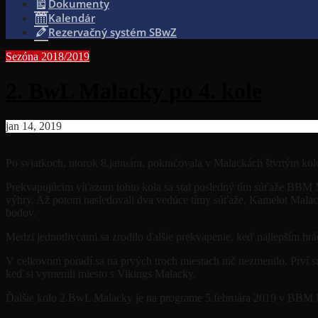
Dokumenty
Kalendár
Rezervačný systém SBwZ
Sezóna 2018/2019
2. BwL Malacky po 4. kole
jan 14, 2019
Po sviatkoch, utorok 8.januára, pokračovala v Malackách štvrtým kol
Prekvapujúcim víťazom tohto kola sa stal posledný tím súťaže BBM Ma
výhry. Až potom nasledovali dva vedúce tímy súťaže, Kamelot Malacky 
bodov.
Medzi jednotlivcami sa zrodilo ďalšie prekvapenie, keď najlepším 
V celkovom poradí sa na prvých troch miestach nič nezmenilo. Prví
keď si vymenili miesto s Vikings Malacky.
Ďalšie kolo 2.BwL Malacky je na programe 5.februára 2019 v BBM 