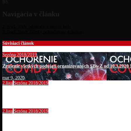
BS
Navigácia v článku
2. BwL SNV odohrala 3. ligové kolo
2. BwL Nové Zámky pokračovala 4. kolom
Súvisiaci článok
Sezóna 2018/2019
Zrušenie všetkých podujatí organizovaných SBwZ od 10.3.2020 !
mar 9, 2020
2.liga
Sezóna 2018/2019
Baráž západ 2018/2019
jún 10, 2019
2.liga
Sezóna 2018/2019
Baráž východ 2018/2019