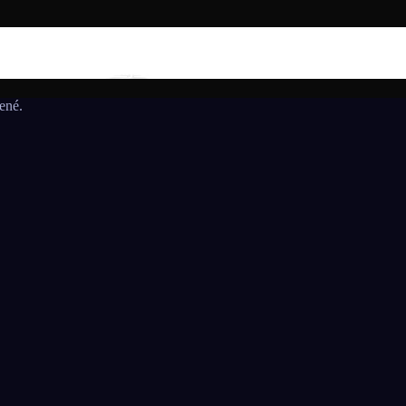
 na MS seniorov 2027 v Thajsku turnajom SUMMER BOWLING T
ené.