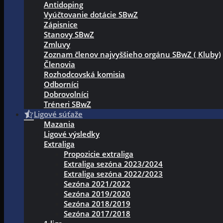
Antidoping
Vyúčtovanie dotácie SBwZ
Zápisnice
Stanovy SBwZ
Zmluvy
Zoznam členov najvyššieho orgánu SBwZ ( Kluby)
Členovia
Rozhodcovská komisia
Odborníci
Dobrovolníci
Tréneri SBwZ
Ligové súťaže
Mazania
Ligové výsledky
Extraliga
Propozicie extraliga
Extraliga sezóna 2023/2024
Extraliga sezóna 2022/2023
Sezóna 2021/2022
Sezóna 2019/2020
Sezóna 2018/2019
Sezóna 2017/2018