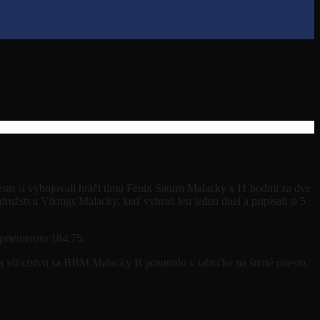
sto si vybojovali hráči tímu Fénix Saturn Malacky s 11 bodmi za dve
užstvu Vikings Malacky, keď vyhrali len jeden duel a pripísali si 5
 priemerom 184,75.
a víťazstvu sa BBM Malacky B posunulo v tabuľke na štvrté miesto,