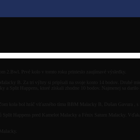
om 2.Bwl. Prvé kolo v tomto roku prinieslo zaujímavé výsledky.
lacky B. Za tri výhry si pripísali na svoje konto 14 bodov. Druhé mie
a Split Happens, ktoré získali zhodne 10 bodov. Najmenej sa darilo dr
hráčom kola bol hráč víťazného tímu BBM Malacky B, Dušan Gavura , s
 sú Split Happens pred Kamelot Malacky a Fénix Saturn Malacky. Vďak
Malacky.