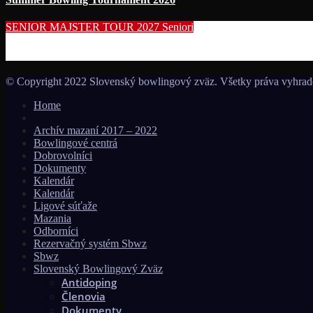
SENIOR MAJSTER TOUR 2027
Seniori
Začína séria seniorských nominačných podujatí pre účasť
© Copyright 2022 Slovenský bowlingový zväz. Všetky práva vyhrad
Home
Archív mazaní 2017 – 2022
Bowlingové centrá
Dobrovolníci
Dokumenty
Kalendár
Kalendár
Ligové súťaže
Mazania
Odborníci
Rezervačný systém Sbwz
Sbwz
Slovenský Bowlingový Zväz
Antidoping
Členovia
Dokumenty