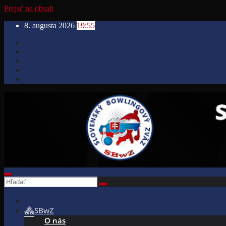
Prejsť na obsah
8. augusta 2026
19:55
SBwZ
O nás