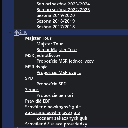
Seniori sezóna 2023/2024
Seniori sezóna 2022/2023
Sezóna 2019/2020
Sezóna 2018/2019
Sezóna 2017/2018
ŠTK
Majster Tour
Majster Tour
Senior Majster Tour
MSR jednotlivcov
Propozície MSR jednotlivcov
MSR dvojíc
Propozície MSR dvojíc
SPD
Propozície SPD
Seniori
Propozície Seniori
Pravidlá EBF
Schválené bowlingové gule
Zakázané bowlingové gule
Zoznam zakázaných gulí
Schválené čistiace prostriedky