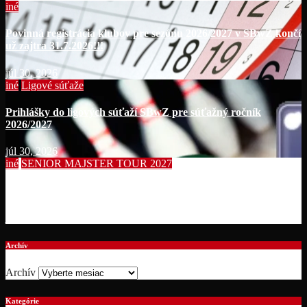
iné
Povinná registrácia klubov pre sezónu 2026/2027 v SBwZ končí
už zajtra 31.7.2026!!!
júl 30, 2026
iné
Ligové súťaže
Prihlášky do ligových súťaží SBwZ pre súťažný ročník
2026/2027
júl 30, 2026
iné
SENIOR MAJSTER TOUR 2027
Summer Bowling Tournament 2026
júl 19, 2026
Archív
Archív
Kategórie