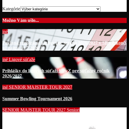
Kategórie
Možno Vám ušlo...
iné
Povinná registrácia klubov pre sezónu 2026/2027 v SBwZ končí
už zajtra 31.7.2026!!!
iné
Ligové súťaže
Prihlášky do ligových súťaží SBwZ pre súťažný ročník
2026/2027
iné
SENIOR MAJSTER TOUR 2027
Summer Bowling Tournament 2026
SENIOR MAJSTER TOUR 2027
Seniori
Začína séria seniorských nominačných podujatí pre účasť na
MS seniorov 2027 v Thajsku turnajom SUMMER BOWLING