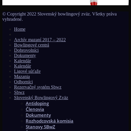
TOURNAMENT 2026!!!
© Copyright 2022 Slovenský bowlingový zväz. Všetky práva
vyhradené.
Home
Archív mazaní 2017 – 2022
Bowlingové centrá
Dobrovolníci
Dokumenty
Kalendár
Kalendár
Ligové súťaže
Mazania
Odborníci
Rezervačný systém Sbwz
Sbwz
Slovenský Bowlingový Zväz
Antidoping
Členovia
Dokumenty
Rozhodcovská komisia
Stanovy SBwZ