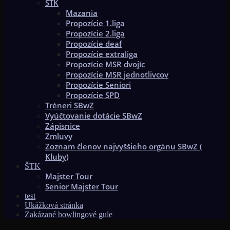
ŠTK
Mazania
Propozície 1.liga
Propozície 2.liga
Propozície deaf
Propozície extraliga
Propozície MSR dvojíc
Propozície MSR jednotlivcov
Propozície Seniori
Propozície SPD
Tréneri SBwZ
Vyúčtovanie dotácie SBwZ
Zápisnice
Zmluvy
Zoznam členov najvyššieho orgánu SBwZ (
Kluby)
ŠTK
Majster Tour
Senior Majster Tour
test
Ukážková stránka
Zakázané bowlingové gule