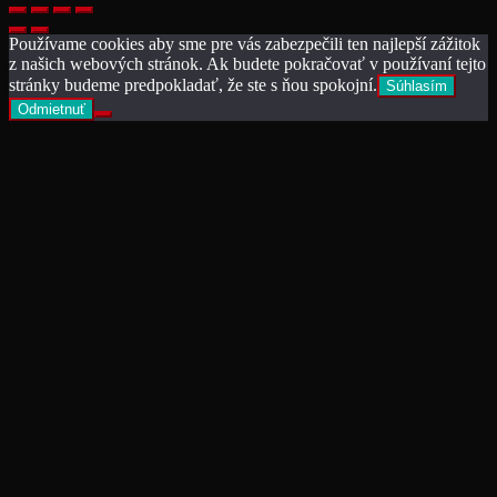
Používame cookies aby sme pre vás zabezpečili ten najlepší zážitok
z našich webových stránok. Ak budete pokračovať v používaní tejto
stránky budeme predpokladať, že ste s ňou spokojní.
Súhlasím
Odmietnuť