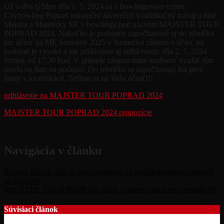
Už o dva týždne dňa 1. 5. 2024 sa v bowlingovom centre
Citybowling Poprad uskutoční záverečný kvalifikačný turnaj o titul
Majstra a Majsterky SR v bowlingu pod názvom MAJSTER TOUR
POPRAD 2024. Nakoľko je podujatie započítavané aj do rebríčka
pre účasť na ME Seniorov 2025 v Nemecku záujem o účasť na
podujatí je vysoké a tak pridávame aj nultú rundu dňa 2. 5. 2024
štvrtok od 17:30 hod. V prípade záujmu máte možnosť využiť túto
rundu na štart na podujatí. Do rebríčka sa započítavajú iba prvé
štarty v kvalifikácii. Tešíme sa na Vašu účasť!!!
prihlásenie na MAJSTER TOUR POPRAD 2024
MAJSTER TOUR POPRAD 2024 propozície
Navigácia v článku
SKvelý úspech našich reprezentantov na medzinárodnom podujatí
na Cypre!!!
MAJSTER TOUR POPRAD 2024 – zmena mazacieho modelu !!!
Súvisiaci článok