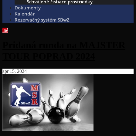
Schválené čistiace prostriedky
Dokumenty
Kalendár
Rezervačný systém SBwZ
iné
Pridaná runda na MAJSTER
TOUR POPRAD 2024
apr 15, 2024