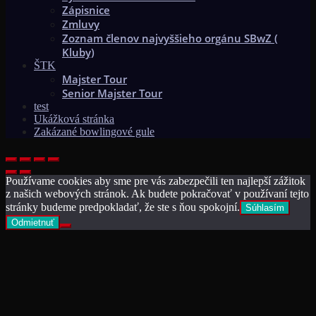
Zápisnice
Zmluvy
Zoznam členov najvyššieho orgánu SBwZ (
Kluby)
ŠTK
Majster Tour
Senior Majster Tour
test
Ukážková stránka
Zakázané bowlingové gule
Používame cookies aby sme pre vás zabezpečili ten najlepší zážitok
z našich webových stránok. Ak budete pokračovať v používaní tejto
stránky budeme predpokladať, že ste s ňou spokojní.
Súhlasím
Odmietnuť