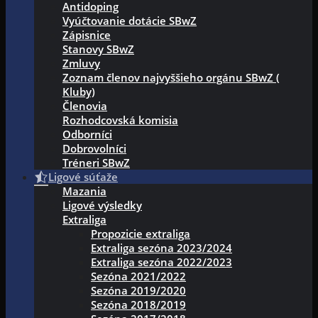
Antidoping
Vyúčtovanie dotácie SBwZ
Zápisnice
Stanovy SBwZ
Zmluvy
Zoznam členov najvyššieho orgánu SBwZ (
Kluby)
Členovia
Rozhodcovská komisia
Odborníci
Dobrovolníci
Tréneri SBwZ
Ligové súťaže
Mazania
Ligové výsledky
Extraliga
Propozicie extraliga
Extraliga sezóna 2023/2024
Extraliga sezóna 2022/2023
Sezóna 2021/2022
Sezóna 2019/2020
Sezóna 2018/2019