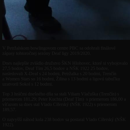
V Petržalskom bowlingovom centre PBC sa odohrali finálové
zápasy tohtoročnej sezóny Deaf ligy 2019/2020.
Dnes najlepšie zvládlo družstvo ŠKN Hlohovec, ktoré si vybojovalo
27,5 bodov, Deaf Tím 26,5 bodov a NŠK 1922 25 bodov,
nasledovali X-Deaf s 24 bodmi, Petržalka s 20 bodmi, Trenčín
a Women Stars so 16 bodmi, Žilina s 13 bodmi a ligovú tabuľku
uzatvoril Sokol s 12 bodmi.
Top 3 hráčmi dnešného dňa sa stali Viliam Vlačuška (Trenčín) s
priemerom 181,29; Peter Kuchta (Deaf Tím) s priemerom 186,00 a
víťazom sa dnes stal Vlado Cíferský (NŠK 1922) s priemerom
189,57.
O najvyšší náhod kola 238 bodov sa postaral Vlado Cíferský (NŠK
1922).