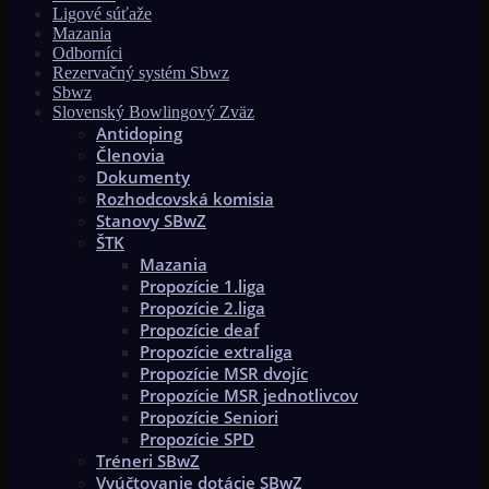
Ligové súťaže
Mazania
Odborníci
Rezervačný systém Sbwz
Sbwz
Slovenský Bowlingový Zväz
Antidoping
Členovia
Dokumenty
Rozhodcovská komisia
Stanovy SBwZ
ŠTK
Mazania
Propozície 1.liga
Propozície 2.liga
Propozície deaf
Propozície extraliga
Propozície MSR dvojíc
Propozície MSR jednotlivcov
Propozície Seniori
Propozície SPD
Tréneri SBwZ
Vyúčtovanie dotácie SBwZ