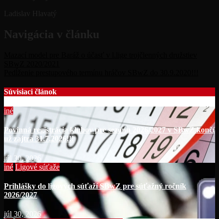
Ladislav Hlavatý
Navigácia v článku
Mazací model pre Baráž o účasť v l.lige trojčlenných družstiev
SBwZ 2020/2021
Pedĺženie prestupového termínu hráčov SBwZ do 30.9.2020!!!
Súvisiaci článok
iné
Povinná registrácia klubov pre sezónu 2026/2027 v SBwZ končí
už zajtra 31.7.2026!!!
júl 30, 2026
iné
Ligové súťaže
Prihlášky do ligových súťaží SBwZ pre súťažný ročník
2026/2027
júl 30, 2026