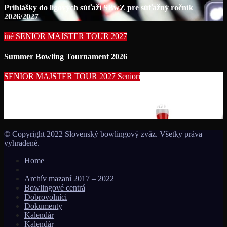
Prihlášky do ligových súťaží SBwZ pre súťažný ročník
2026/2027
iné
SENIOR MAJSTER TOUR 2027
Summer Bowling Tournament 2026
SENIOR MAJSTER TOUR 2027
Seniori
Začína séria seniorských nominačných podujatí pre účasť na
MS seniorov 2027 v Thajsku turnajom SUMMER BOWLING
TOURNAMENT 2026!!!
© Copyright 2022 Slovenský bowlingový zväz. Všetky práva
vyhradené.
Home
Archív mazaní 2017 – 2022
Bowlingové centrá
Dobrovolníci
Dokumenty
Kalendár
Kalendár