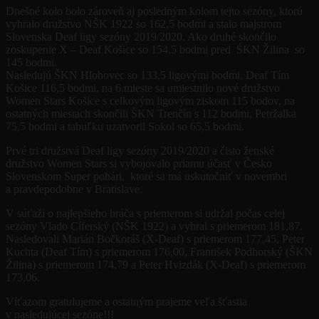
Dnešné kolo bolo zároveň aj posledným kolom tejto sezóny, ktorú
vyhralo družstvo NŠK 1922 so 162,5 bodmi a stalo majstrom
Slovenska Deaf ligy sezóny 2019/2020. Ako druhé skončilo
zoskupenie X – Deaf Košice so 154,5 bodmi pred ŚKN Žilina so
145 bodmi.
Nasledujú ŠKN Hlohovec so 133,5 ligovými bodmi, Deaf Tím
Košice 116,5 bodmi, na 6.mieste sa umiestnilo nové družstvo
Women Stars Košice s celkovým ligovým ziskom 115 bodov, na
ostatných miestach skončili ŠKN Trenčín s 112 bodmi, Petržalka
75,5 bodmi a tabuľku uzatvoril Sokol so 65,5 bodmi.
Prvé tri družstvá Deaf ligy sezóny 2019/2020 a čisto ženské
družstvo Women Stars si vybojovalo priamu účasť v Česko
Slovenskom Super pohári, ktoré sa má uskutočniť v novembri
a pravdepodobne v Bratislave.
V súťaži o najlepšieho hráča s priemerom si udržal počas celej
sezóny Vlado Cíferský (NŠK 1922) a vyhral s priemerom 181,87.
Nasledovali Marián Bočkoráš (X-Deaf) s priemerom 177,45, Peter
Kuchta (Deaf Tím) s priemerom 176,00, František Podhorský (ŠKN
Žilina) s priemerom 174,79 a Peter Hvizdák (X-Deaf) s priemerom
173,06.
Víťazom gratulujeme a ostatným prajeme veľa šťastia
v nasledujúcej sezóne!!!