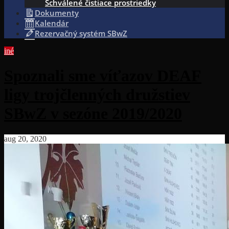
Schválené čistiace prostriedky
Dokumenty
Kalendár
Rezervačný systém SBwZ
iné
Spoznali sme víťazov DEAF
ligy trojčlenných družstiev
SBwZ v sezóne 2019/2020
aug 20, 2020