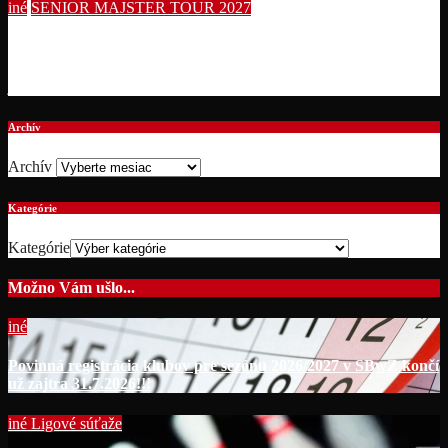
iné
SENIOR MAJSTER TOUR 2027
Summer Bowling Tournament 2026
júl 19, 2026
Archív
Archív
Kategórie
Kategórie
Možno Vám ušlo...
iné
Povinná registrácia klubov pre sezónu 2026/2027 v SBwZ končí
už zajtra 31.7.2026!!!
iné
Ligové súťaže