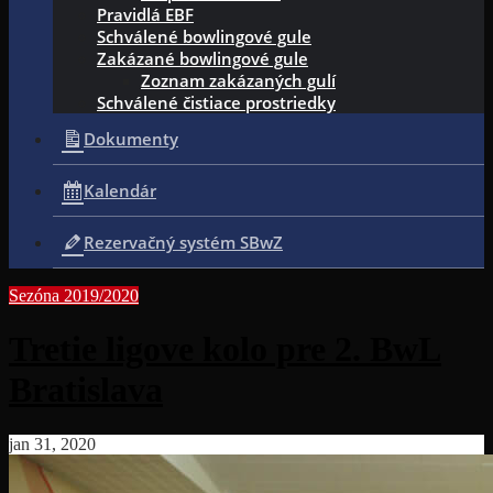
Pravidlá EBF
Schválené bowlingové gule
Zakázané bowlingové gule
Zoznam zakázaných gulí
Schválené čistiace prostriedky
Dokumenty
Kalendár
Rezervačný systém SBwZ
Sezóna 2019/2020
Tretie ligove kolo pre 2. BwL
Bratislava
jan 31, 2020