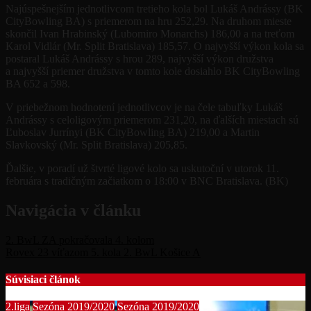
Najúspešnejším jednotlivcom tretieho kola bol Lukáš Andrássy (BK
CityBowling BA) s priemerom na hru 252,29. Na druhom mieste
skončil Ivan Hrabinský (Lubomiro Monarchs) 186,00 a na treťom
Karol Vidlár (Mr. Split Bratislava) 185,57. O najvyšší výkon kola sa
postaral Lukáš Andrássy s hrou 289, najvyšší výkon družstva
a najvyšší priemer družstva v tomto kole dosiahlo BK CityBowling
BA 652 a 598.
V priebežnom hodnotení jednotlivcov je na čele tabuľky Lukáš
Andrássy s celoligovým priemerom 231,20, na ďalších miestach sú
Ľuboslav Jurrínyi (BK CityBowling BA) 219,00 a Martin
Slavkovský (Mr. Split Bratislava) 205,85.
Ďalšie, v poradí už štvrté ligové kolo sa uskutoční v utorok 11.
februára s tradičným začiatkom o 18:00 v BNC Bratislava. (BK)
Navigácia v článku
2. BwL ZA pokračovala 4. kolom
Rovex 23 víťazom 5. kola 2. BwL Košice A
Súvisiaci článok
2.liga
Sezóna 2019/2020
Sezóna 2019/2020