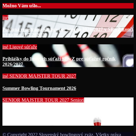
Možno Vám ušlo...
iné
Povinná registrácia klubov pre sezónu 2026/2027 v SBwZ končí
už zajtra 31.7.2026!!!
iné
Ligové súťaže
Prihlášky do ligových súťaží SBwZ pre súťažný ročník
2026/2027
iné
SENIOR MAJSTER TOUR 2027
Summer Bowling Tournament 2026
SENIOR MAJSTER TOUR 2027
Seniori
Začína séria seniorských nominačných podujatí pre účasť na
MS seniorov 2027 v Thajsku turnajom SUMMER BOWLING
TOURNAMENT 2026!!!
© Copyright 2022 Slovenský bowlingový zväz. Všetky práva