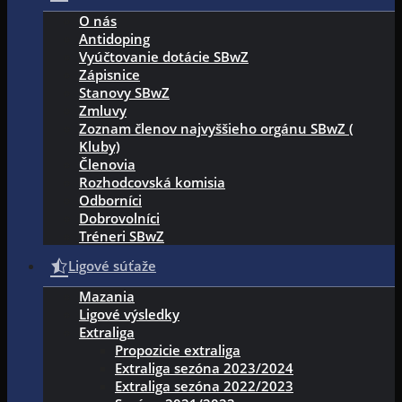
O nás
Antidoping
Vyúčtovanie dotácie SBwZ
Zápisnice
Stanovy SBwZ
Zmluvy
Zoznam členov najvyššieho orgánu SBwZ (
Kluby)
Členovia
Rozhodcovská komisia
Odborníci
Dobrovolníci
Tréneri SBwZ
Ligové súťaže
Mazania
Ligové výsledky
Extraliga
Propozicie extraliga
Extraliga sezóna 2023/2024
Extraliga sezóna 2022/2023