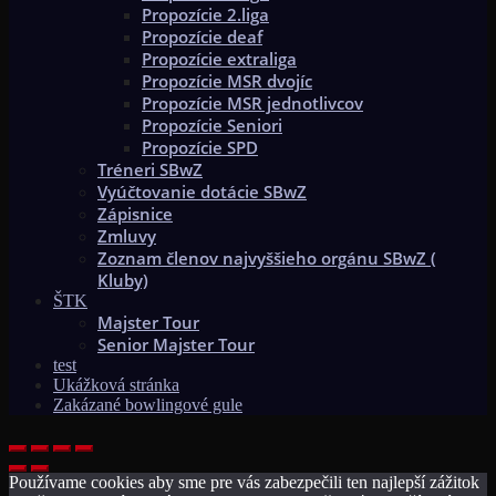
Propozície 2.liga
Propozície deaf
Propozície extraliga
Propozície MSR dvojíc
Propozície MSR jednotlivcov
Propozície Seniori
Propozície SPD
Tréneri SBwZ
Vyúčtovanie dotácie SBwZ
Zápisnice
Zmluvy
Zoznam členov najvyššieho orgánu SBwZ (
Kluby)
ŠTK
Majster Tour
Senior Majster Tour
test
Ukážková stránka
Zakázané bowlingové gule
Používame cookies aby sme pre vás zabezpečili ten najlepší zážitok