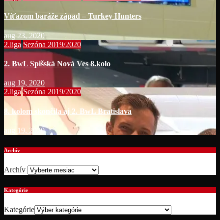
Víťazom baráže západ – Turkey Hunters
aug 23, 2020
2.liga
Sezóna 2019/2020
2. BwL Spišská Nová Ves 8.kolo
aug 19, 2020
2.liga
Sezóna 2019/2020
8. kolom skončila aj 2. BwL Bratislava
aug 19, 2020
Archív
Archív
Kategórie
Kategórie