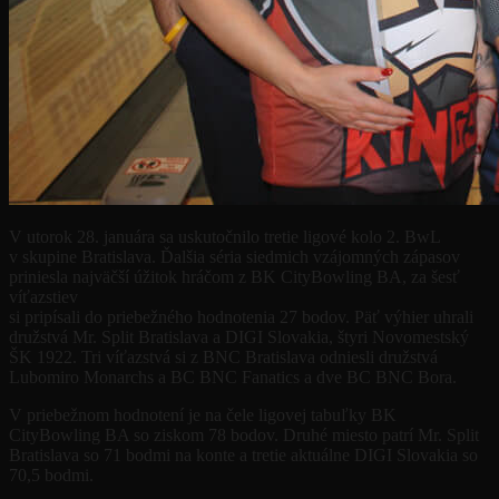
V utorok 28. januára sa uskutočnilo tretie ligové kolo 2. BwL
v skupine Bratislava. Ďalšia séria siedmich vzájomných zápasov
priniesla najväčší úžitok hráčom z BK CityBowling BA, za šesť
víťazstiev
si pripísali do priebežného hodnotenia 27 bodov. Päť výhier uhrali
družstvá Mr. Split Bratislava a DIGI Slovakia, štyri Novomestský
ŠK 1922. Tri víťazstvá si z BNC Bratislava odniesli družstvá
Lubomiro Monarchs a BC BNC Fanatics a dve BC BNC Bora.
V priebežnom hodnotení je na čele ligovej tabuľky BK
CityBowling BA so ziskom 78 bodov. Druhé miesto patrí Mr. Split
Bratislava so 71 bodmi na konte a tretie aktuálne DIGI Slovakia so
70,5 bodmi.