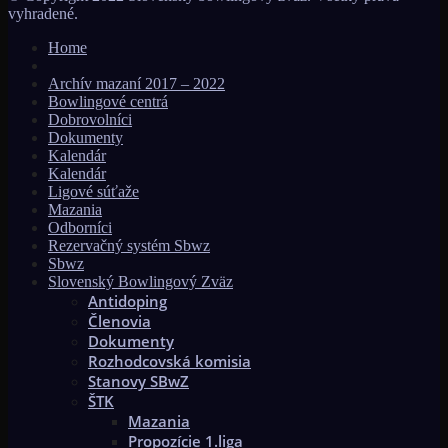
vyhradené.
Home
Archív mazaní 2017 – 2022
Bowlingové centrá
Dobrovolníci
Dokumenty
Kalendár
Kalendár
Ligové súťaže
Mazania
Odborníci
Rezervačný systém Sbwz
Sbwz
Slovenský Bowlingový Zväz
Antidoping
Členovia
Dokumenty
Rozhodcovská komisia
Stanovy SBwZ
ŠTK
Mazania
Propozície 1.liga