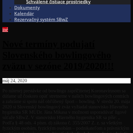
Schválené čistiace prostriedky
Dokumenty
Kalendár
Rezervačný systém SBwZ
iné
Nové termíny podujatí
Slovenského bowlingového
zväzu v sezóne 2019/2020!!!
máj 24, 2020
Po nútenej prestávke od bowlingu zapríčinenej Koronavírusom sa
dúfame už čoskoro opäť stretneme v našich bowlingových centrách
a zahráme si spolu náš obľúbený šport – bowling. V stredu 20. mája
2020 si Slovenský bowlingový zväz vyžiadal stanovisko Hlavného
hygienika SR MUDr. Jána Mikasa v možnosti usporadúvať ligové
súťaže SBwZ. V stanovisku Hlavného hygienika SR sa píše: „
Podľa § 48 ods. 4 písm. d) zákona č. 355/2007 Z. z. sa všetkým
fyzickým osobám, fyzickým osobám – podnikateľom a právnickým