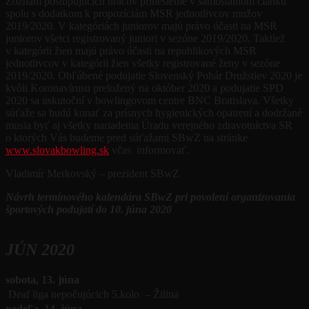
Zoznam postupujúcich hráčov prinesieme v samostatnom článku
spolu s dodatkom k propozíciám MSR jednotlivcov mužov
2019/2020. V kategóriách juniorov majú právo účasti na MSR
juniorov všetci registrovaný juniori v sezóne 2019/2020. Taktiež
v kategórii žien majú právo účasti na republikových MSR
jednotlivcov v kategórii žien všetky registrované ženy v sezóne
2019/2020. Obľúbené podujatie Slovenský Pohár Družstiev 2020 je
kvôli Koronavírusu preložený na október 2020 a podujatie SPD
2020 sa uskutoční v bowlingovom centre BNC Bratislava. Všetky
súťaže sa budú konať za prísnych hygienických opatrení a dodržané
musia byť aj všetky nariadenia Úradu verejného zdravotníctva SR
o ktorých Vás budeme pred súťažami SBwZ na stránke
www.slovakbowling.sk
včas informovať.
Vladimír Merkovský – prezident SBwZ
Návrh termínového kalendára SBwZ pri povolení organizovania
športových podujatí do 10. júna 2020
JÚN 2020
sobota, 13. júna
Deaf liga nepočujúcich 5.kolo – Žilina
nedeľa, 14. júna