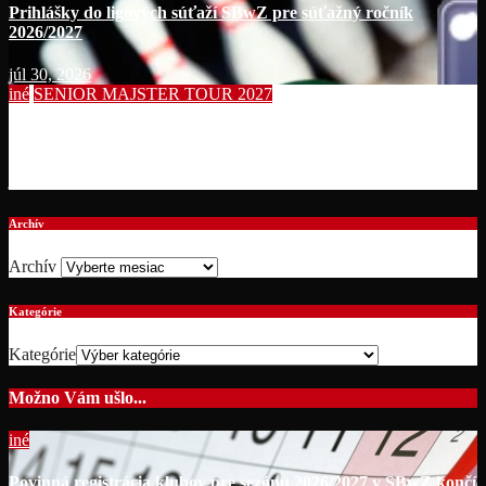
Prihlášky do ligových súťaží SBwZ pre súťažný ročník
2026/2027
júl 30, 2026
iné
SENIOR MAJSTER TOUR 2027
Summer Bowling Tournament 2026
júl 19, 2026
Archív
Archív
Kategórie
Kategórie
Možno Vám ušlo...
iné
Povinná registrácia klubov pre sezónu 2026/2027 v SBwZ končí