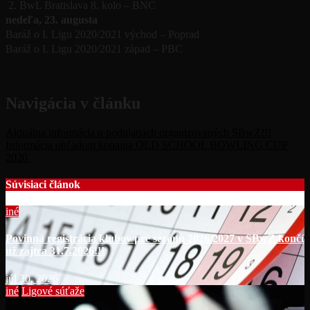
2. BwL Bratislava 8. kolo – BNC
nedeľa, 23. augusta
Baráž o I. Ligu 2020/2021 východ – Poprad
Baráž o I. Ligu 2020/2021 západ – PBC
Navigácia v článku
Aktuálna informácia o podujatiach organizovaných SBwZ!!!
Informácia ohľadom konania OLD SCHOOL BOWLING CUP
2020.
Súvisiaci článok
iné
Povinná registrácia klubov pre sezónu 2026/2027 v SBwZ končí
už zajtra 31.7.2026!!!
júl 30, 2026
iné
Ligové súťaže