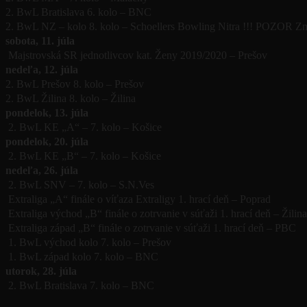
2. BwL Bratislava 6. kolo – BNC
2. BwL NZ – kolo 8. kolo – Schoellers Bowling Nitra !!! POZOR Zme
sobota, 11. júla
Majstrovská SR jednotlivcov kat. Ženy 2019/2020 – Prešov
nedeľa, 12. júla
2. BwL Prešov 8. kolo – Prešov
2. BwL Žilina 8. kolo – Žilina
pondelok, 13. júla
2. BwL KE „A“ – 7. kolo – Košice
pondelok, 20. júla
2. BwL KE „B“ – 7. kolo – Košice
nedeľa, 26. júla
2. BwL SNV – 7. kolo – S.N.Ves
Extraliga „A“ finále o víťaza Extraligy 1. hrací deň – Poprad
Extraliga východ „B“ finále o zotrvanie v súťaži 1. hrací deň – Žilina
Extraliga západ „B“ finále o zotrvanie v súťaži 1. hrací deň – PBC
1. BwL východ kolo 7. kolo – Prešov
1. BwL západ kolo 7. kolo – BNC
utorok, 28. júla
2. BwL Bratislava 7. kolo – BNC