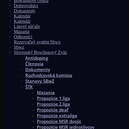
Bowlingové centrá
Dobrovolníci
Dokumenty
Kalendár
Kalendár
Ligové súťaže
Mazania
Odborníci
Rezervačný systém Sbwz
Sbwz
Slovenský Bowlingový Zväz
Antidoping
Členovia
Dokumenty
Rozhodcovská komisia
Stanovy SBwZ
ŠTK
Mazania
Propozície 1.liga
Propozície 2.liga
Propozície deaf
Propozície extraliga
Propozície MSR dvojíc
Propozície MSR jednotlivcov