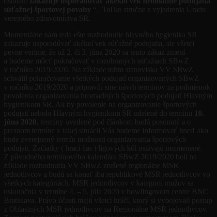
osobám
zakazuje usporadúvať akékoľvek hromadné podujatia
súťažnej športovej povahy
“. Toľko stručne z vyjadrenia Úradu
verejného zdravotníctva SR.
Momentálne nám teda ešte rozhodnutie hlavného hygienika SR
zakazuje usporadúvať akékoľvek súťažné podujatia, ale všetci
pevne veríme, že už 2. či 3. júna 2020 sa tento zákaz zmení
a budeme môcť pokračovať v rozohraných súťažiach SBwZ
v ročníku 2019/2020. Na základe tohto stanoviska VV SBwZ
schválil pokračovanie všetkých podujatí organizovaných SBwZ
v ročníku 2019/2020 a pripravili sme návrh termínov za podmienok
povolenia organizovania hromadných športových podujatí Hlavným
hygienikom SR. Ak by povolenie na organizovanie športových
podujatí nebolo Hlavným hygienikom SR udelené do termínu
10.
júna 2020
, termíny uvedené pod článkom budú posunuté a o
presnom termíne v takej situácii Vás budeme informovať hneď ako
bude zverejnený termín možnosti organizovania športových
podujatí. Začiatky ( hrací čas ) ligových kôl ostávajú nezmenené.
Z pôvodného termínového kalendára SBwZ 2019/2020 boli na
základe rozhodnutia VV SBwZ zrušené regionálne MSR
jednotlivcov a budú sa konať iba republikové MSR jednotlivcov vo
všetkých kategóriách. MSR jednotlivcov v kategórii mužov sa
uskutočnia v termíne 4. – 5. júla 2020 v bowlingovom centre BNC
Bratislava. Právo účasti majú všetci hráči, ktorý si vybojovali postup
z Oblastných MSR jednotlivcov na Regionálne MSR jednotlivcov.