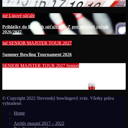
už zajtra 31.7.2026!!!
iné
Ligové súťaže
Prihlášky do ligových súťaží SBwZ pre súťažný ročník
2026/2027
iné
SENIOR MAJSTER TOUR 2027
Summer Bowling Tournament 2026
SENIOR MAJSTER TOUR 2027
Seniori
Začína séria seniorských nominačných podujatí pre účasť na
MS seniorov 2027 v Thajsku turnajom SUMMER BOWLING
TOURNAMENT 2026!!!
© Copyright 2022 Slovenský bowlingový zväz. Všetky práva
vyhradené.
Home
Archív mazaní 2017 – 2022