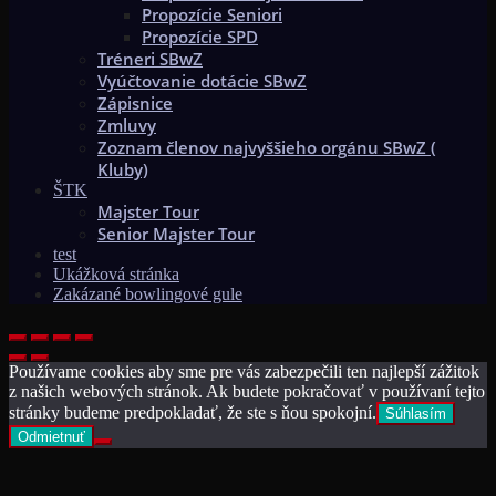
Propozície Seniori
Propozície SPD
Tréneri SBwZ
Vyúčtovanie dotácie SBwZ
Zápisnice
Zmluvy
Zoznam členov najvyššieho orgánu SBwZ (
Kluby)
ŠTK
Majster Tour
Senior Majster Tour
test
Ukážková stránka
Zakázané bowlingové gule
Používame cookies aby sme pre vás zabezpečili ten najlepší zážitok
z našich webových stránok. Ak budete pokračovať v používaní tejto
stránky budeme predpokladať, že ste s ňou spokojní.
Súhlasím
Odmietnuť